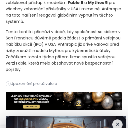
zablokovat přístup k modelům
Fable 5
a
Mythos 5
pro
všechny zahraniční příslušníky v USA i mimo ně. Anthropic
na toto nařízení reagoval globálním vypnutím těchto
systémů.
Tento konflikt přichází v době, kdy společnost se sídlem v
San Franciscu důvěrně podala žádost o primární veřejnou
nabídku akcií
(IPO)
v USA. Anthropic již dříve varoval před
riziky zneužití modelu Mythos pro kybernetické útoky.
Začátkem tohoto týdne přitom firma spustila veřejnou
verzi Fable, která měla obsahovat nové bezpečnostní
pojistky.
Představitelé technologického start-upu Anthropic jednají s 
Upozornění pro uživatele
i
Představitelé technologického start-upu Anthropic jednají s 
×