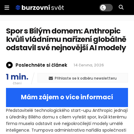
Spor s Bílým domem: Anthropic
kvůli vládnímu nařízení globálně
odstavil své nejnovější AI modely
Poslechněte si článek
14 června, 2026
1 min.
Přihlaste se k odběru newsletteru
čtení
Mám zájem o více informací
Představitelé technologického start-upu Anthropic jednají
s úředníky Bílého domu s cílem vyřešit spor, kvůli kterému
firma musela odstavit své nejpokročilejší modely umělé
inteligence. Trumpova administrativa nařídila společnosti