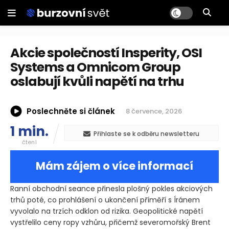
Akcie společností Insperity, OSI
Systems a Omnicom Group
oslabují kvůli napětí na trhu
Poslechněte si článek
8 července, 2026
1 min.
Přihlaste se k odběru newsletteru
čtení
Mám zájem o více informací
Ranní obchodní seance přinesla plošný pokles akciových
trhů poté, co prohlášení o ukončení příměří s Íránem
vyvolalo na trzích odklon od rizika. Geopolitické napětí
vystřelilo ceny ropy vzhůru, přičemž severomořský Brent