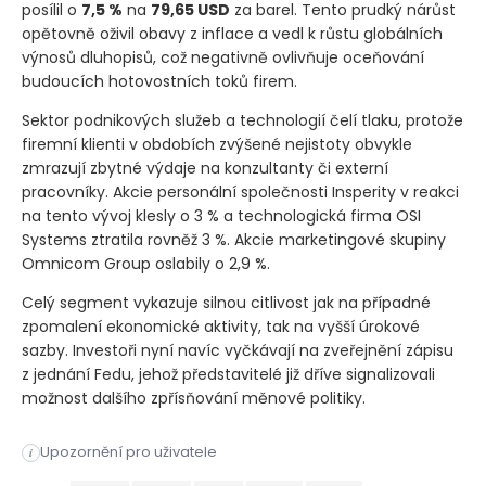
posílil o
7,5 %
na
79,65 USD
za barel. Tento prudký nárůst
opětovně oživil obavy z inflace a vedl k růstu globálních
výnosů dluhopisů, což negativně ovlivňuje oceňování
budoucích hotovostních toků firem.
Sektor podnikových služeb a technologií čelí tlaku, protože
firemní klienti v obdobích zvýšené nejistoty obvykle
zmrazují zbytné výdaje na konzultanty či externí
pracovníky. Akcie personální společnosti Insperity v reakci
na tento vývoj klesly o 3 % a technologická firma OSI
Systems ztratila rovněž 3 %. Akcie marketingové skupiny
Omnicom Group oslabily o 2,9 %.
Celý segment vykazuje silnou citlivost jak na případné
zpomalení ekonomické aktivity, tak na vyšší úrokové
sazby. Investoři nyní navíc vyčkávají na zveřejnění zápisu
z jednání Fedu, jehož představitelé již dříve signalizovali
možnost dalšího zpřísňování měnové politiky.
Ranní obchodní seance přinesla plošný pokles akciových trhů p
Upozornění pro uživatele
i