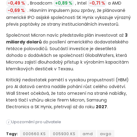
-0,49 %
, Broadcom
+0,89 %
, Intel
-0,71 %
a AMD
-0,69 %
. Hlavním impulsem jsou zprávy, že plánované
americké IPO asijské společnosti SK Hynix vykazuje výrazný
převis poptávky ze strany institucionálních investorů.
Společnost Micron navíc představila plán investovat až
3
miliardy dolarů
do posílení amerického dodavatelského
řetězce polovodičů. Součástí investice je desetiletá
dohoda o dodávkách se společností GlobalWafers, která
Micronu zajistí dlouhodobý přístup k výrobním kapacitám
křemíkových destiček v Texasu.
Kritický nedostatek pamětí s vysokou propustností
(HBM)
pro AI datová centra nadále pohání růst celého odvětví.
Wall Street očekává, že tato omezení na straně nabídky,
která tlačí vzhůru akcie firem Micron, Samsung
Electronics a SK Hynix, přetrvají až do roku
2027
.
Akcie společnosti Micron Technology vzrostly ve čtvrtek o 8 %
Upozornění pro uživatele
i
Akcie společnosti Micron Technology vzrostly ve čtvrtek o 8 %
Tagy:
000660.KS
005930.KS
amd
avgo