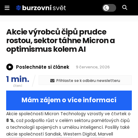
Akcie výrobců čipů prudce
rostou, sektor táhne Micron a
optimismus kolem AI
Poslechněte si článek
9 července, 2026
1 min.
Přihlaste se k odběru newsletteru
čtení
Mám zájem o více informací
Akcie společnosti Micron Technology vzrostly ve čtvrtek o
8 %
, což podpořilo růst v celém sektoru paměťových čipů
a technologií spojených s umělou inteligencí. Posílily také
akcie společností Sandisk, Western Digital, Marvell