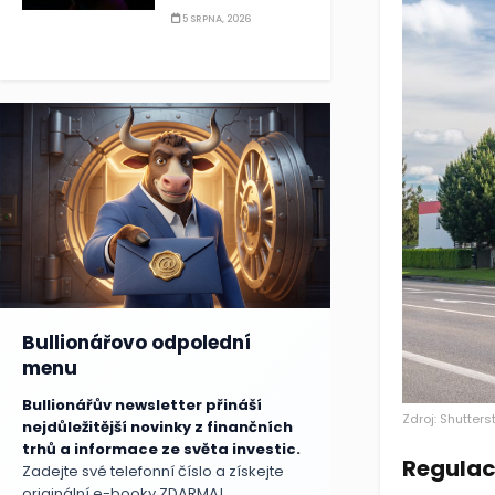
5 SRPNA, 2026
Bullionářovo odpolední
menu
Bullionářův newsletter přináší
Zdroj: Shutters
nejdůležitější novinky z finančních
trhů a informace ze světa investic.
Regulace
Zadejte své telefonní číslo a získejte
originální e-booky ZDARMA!