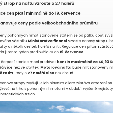
 strop na naftu vzroste o 27 haléřů
ce cen platí minimálně do 19. července
tanovuje ceny podle velkoobchodního průměru
eny pohonných hmot stanovené státem se od pátku opět zvýší.
ového věstníku
Ministerstva financí
vzroste cenový strop u be
ty o několik desítek haléřů na litr. Regulace cen přitom zůstává
áda ji tento týden prodloužila až do
19. července
.
 čerpací stanice moci prodávat
benzin maximálně za 40,93 Kč 
řů více
než ve čtvrtek.
Motorová nafta
bude mít stanovený m
č za litr
, tedy o
27 haléřů více
než dosud.
 cenové stropy zvyšují, jejich hlavním cílem zůstává omezení p
kyvů na trhu s pohonnými hmotami v období zvýšené nejistoty
nergetických trzích.