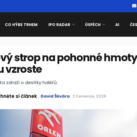
CO HÝBE TRHEM
IPO RADAR
ÚSPĚCH
AI
ČE
vý strop na pohonné hmoty
u vzroste
ta zdraží o desítky haléřů.
hněte si článek
David Škvára
2 července, 2026