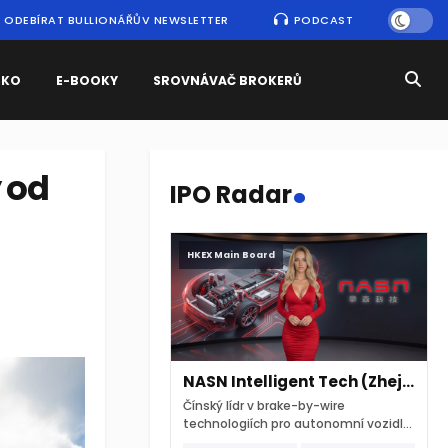
ODEBÍRAT BULLIONÁŘŮV NEWSLETTER
PODCAST
SKO
E-BOOKY
SROVNÁVAČ BROKERŮ
.
 od
IPO Radar
HKEX Main Board
NASN Intelligent Tech (Zhejiang)
Čínský lídr v brake-by-wire
technologiích pro autonomní vozidla
vstupuje na hongkongskou burzu 7.