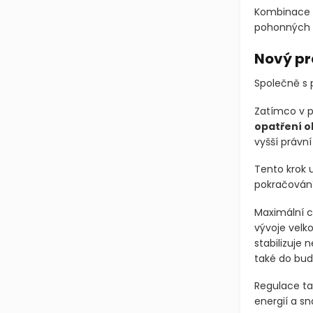
Kombinace c
pohonných h
Nový pr
Společně s 
Zatímco v p
opatření 
vyšší právní 
Tento krok u
pokračování
Maximální c
vývoje velk
stabilizuje
také do bud
Regulace ta
energií a sn