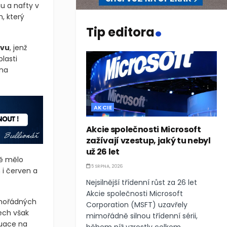
u a nafty v
.
, který
Tip editora
ivu
, jenž
lasti
 na
AKCIE
Akcie společnosti Microsoft
zažívají vzestup, jaký tu nebyl
už 26 let
ně mělo
5 SRPNA, 2026
 i červen a
Nejsilnější třídenní růst za 26 let
Akcie společnosti Microsoft
imořádných
Corporation (MSFT) uzavřely
ech však
mimořádně silnou třídenní sérii,
tuace na