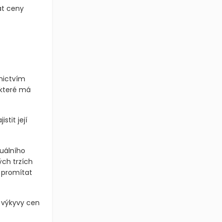
at ceny
nictvím
 které má
stit její
uálního
ch trzích
 promítat
 výkyvy cen