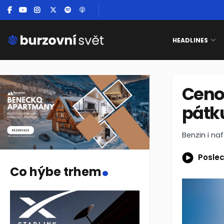
HEADLINES
Ceno
pátk
Benzin i naf
.
Poslec
Co hýbe trhem