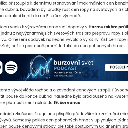
lika přistoupila k dennímu stanovování maximálních cen benzin
ině dubna. Důvodem byl prudký růst cen ropy na světových trzích
po eskalaci konfliktu na Blízkém východě.
gionu vedlo k výraznému omezení dopravy v
Hormuzském průl
 jednu z nejvýznamnějších světových tras pro přepravu ropy z ob
livu. Omezení dodávek následně vyvolalo výrazný růst cen ropy
rzích, což se postupně promítlo také do cen pohonných hmot.
 tento vývoj vláda rozhodla o zavedení cenových stropů. Původ
atit pouze do konce dubna, následně bylo prodlouženo na květen
e v platnosti minimálně do
19. července
.
adních zkušeností regulace přispěla především ke zmírnění m
ýkyvů. Samotný pokles cen pohonných hmot v uplynulých týdn
ben pouze cenovými stropy, ale také postupným uklidněním si