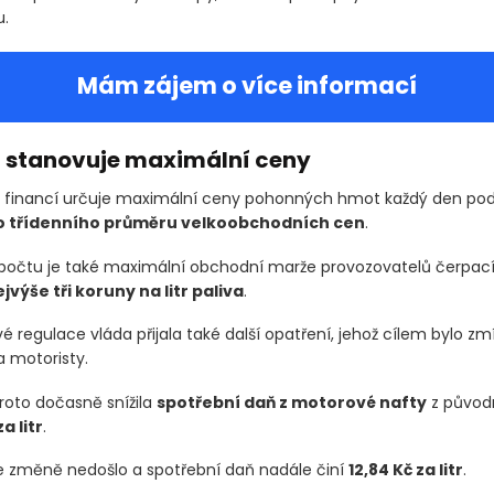
.
Mám zájem o více informací
t stanovuje maximální ceny
o financí určuje maximální ceny pohonných hmot každý den pod
o třídenního průměru velkoobchodních cen
.
počtu je také maximální obchodní marže provozovatelů čerpací
jvýše tři koruny na litr paliva
.
 regulace vláda přijala také další opatření, jehož cílem bylo zm
a motoristy.
oto dočasně snížila
spotřební daň z motorové nafty
z původ
a litr
.
e změně nedošlo a spotřební daň nadále činí
12,84 Kč za litr
.