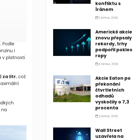
konfliktu s
Íránem
5 SRPNA, 2026
Americké akcie
znovu přepsaly
 Podle
rekordy, trhy
podpořil pokles
nzinu i
ropy
 v platnosti
4 SRPNA, 2026
za litr
, což
Akcie Eaton po
aximální
překonání
čtvrtletních
odhadů
vyskočily o 7,3
rudkých
procenta
 na
2 SRPNA, 2026
Wall Street
uzavřela na