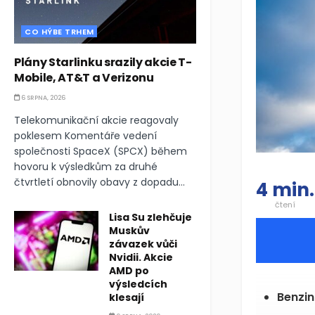
CO HÝBE TRHEM
Plány Starlinku srazily akcie T-
Mobile, AT&T a Verizonu
6 SRPNA, 2026
Telekomunikační akcie reagovaly
poklesem Komentáře vedení
společnosti SpaceX (SPCX) během
hovoru k výsledkům za druhé
čtvrtletí obnovily obavy z dopadu...
4 min.
čtení
Lisa Su zlehčuje
Muskův
závazek vůči
Nvidii. Akcie
AMD po
výsledcích
Benzin
klesají