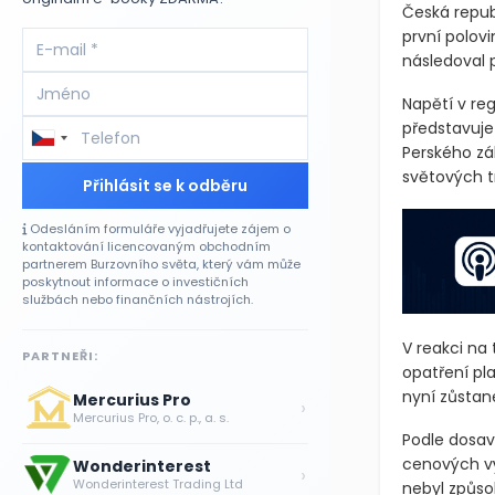
Česká repub
první polov
následoval 
Napětí v re
představuje
Perského zá
světových t
Přihlásit se k odběru
Odesláním formuláře vyjadřujete zájem o
kontaktování licencovaným obchodním
partnerem Burzovního světa, který vám může
poskytnout informace o investičních
službách nebo finančních nástrojích.
V reakci na
PARTNEŘI:
opatření pl
nyní zůstan
Mercurius Pro
›
Mercurius Pro, o. c. p., a. s.
Podle dosav
cenových v
Wonderinterest
›
Wonderinterest Trading Ltd
nebyl způso