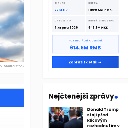
srpna 2026 s podporou CATL a
TICKER
BURZA
Hillhouse Investment.
2261.HK
HKEX Main Board
DATUM IPO
HRUBÝ VÝNOS IPO
7. srpna 2026
643.9M HKD
POTENCIÁLNÍ OCENĚNÍ
614.5M RMB
Zobrazit detail
oj: Shutterstock
.
Nejčtenější zprávy
Donald Trump
stojí před
klíčovým
rozhodnutím v