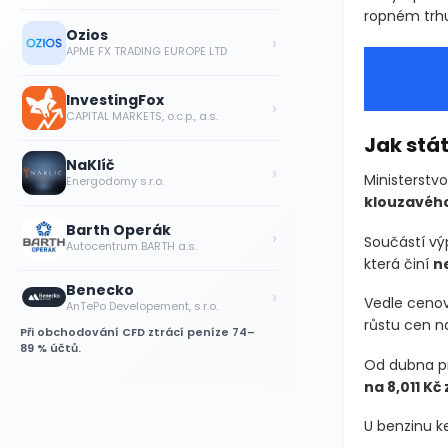
ropném trhu
Ozios
›
APME FX TRADING EUROPE LTD
InvestingFox
›
CAPITAL MARKETS, o.c.p., a.s.
Jak stá
NaKlíč
›
Ministerstv
Energodomy s.r.o.
klouzavéh
Barth Operák
›
Součástí vý
Autocentrum BARTH a.s.
která činí
ne
Benecko
›
Vedle cenové
AnTePo Developement, s.r.o.
růstu cen n
Při obchodování CFD ztrácí peníze 74–
89 % účtů.
Od dubna pr
na 8,011 Kč z
U benzinu k