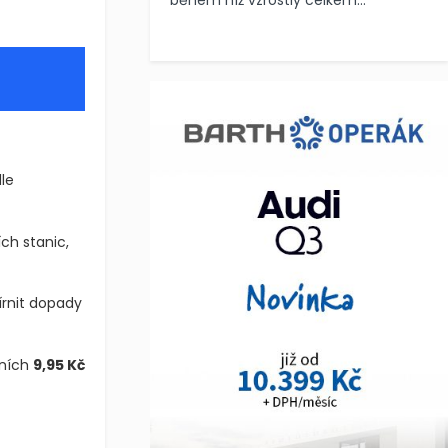
během níž vzrostly celkem...
le
ch stanic,
írnit dopady
ních
9,95 Kč