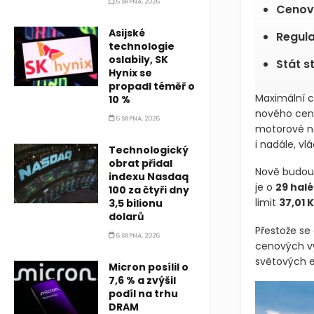
6 SRPNA, 2026
Cenový
Asijské
Regula
technologie
oslabily, SK
Stát s
Hynix se
propadl téměř o
Maximální c
10 %
nového cen
6 SRPNA, 2026
motorové naf
i nadále, vl
Technologický
obrat přidal
Nově budou
indexu Nasdaq
je o
29 halé
100 za čtyři dny
limit
37,01 K
3,5 bilionu
dolarů
Přestože se
6 SRPNA, 2026
cenových vý
světových e
Micron posílil o
7,6 % a zvýšil
podíl na trhu
DRAM