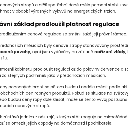
enových stropů a nižší spotřební daně měla pomoci stabilizov
mot v období výrazných výkyvů na energetických trzích.
ávní základ prodloužil platnost regulace
prodloužením cenové regulace se změnil také její právní rámec.
ředchozích měsících byly cenové stropy stanovovány prostřed
obecné povahy
, nyní jsou vydávány na základě
nařízení vlády
,
sílu.
možnil kabinetu prodloužit regulaci až do poloviny července a zaji
 za stejných podmínek jako v předchozích měsících.
eny pohonných hmot se přitom budou i nadále měnit podle akt
oobchodních cen ropných produktů. Pokud se situace na světový
 nebo budou ceny ropy dále klesat, může se tento vývoj postupně
oucích cenových stropů.
k zůstává jedním z nástrojů, kterým stát reaguje na mimořádné
aží se omezit jejich dopady na domácnosti i podnikatele.