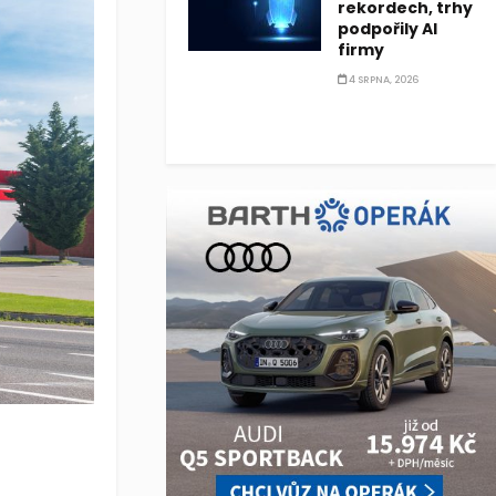
rekordech, trhy
podpořily AI
firmy
4 SRPNA, 2026