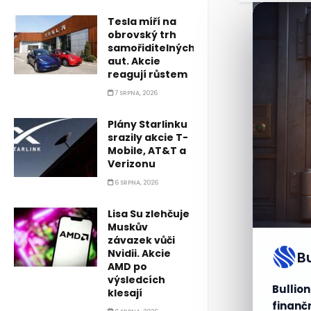
Tesla míří na
obrovský trh
samořiditelných
aut. Akcie
reagují růstem
7 SRPNA, 2026
Plány Starlinku
srazily akcie T-
Mobile, AT&T a
Verizonu
6 SRPNA, 2026
Lisa Su zlehčuje
Muskův
závazek vůči
Nvidii. Akcie
B
AMD po
výsledcích
Bullion
klesají
finančn