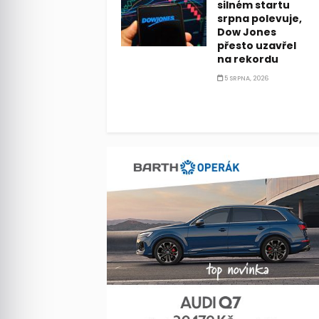
silném startu
srpna polevuje,
Dow Jones
přesto uzavřel
na rekordu
5 SRPNA, 2026