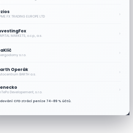
zios
›
PME FX TRADING EUROPE LTD
nvestingFox
›
PITAL MARKETS, o.c.p., a.s.
aKlíč
›
nergodomy s.r.o.
arth Operák
›
utocentrum BARTH a.s.
enecko
›
nTePo Developement, s.r.o.
odování CFD ztrácí peníze 74–89 % účtů.