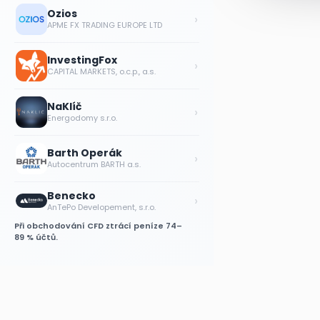
Ozios
›
APME FX TRADING EUROPE LTD
InvestingFox
›
CAPITAL MARKETS, o.c.p., a.s.
NaKlíč
›
Energodomy s.r.o.
Barth Operák
›
Autocentrum BARTH a.s.
Benecko
›
AnTePo Developement, s.r.o.
Při obchodování CFD ztrácí peníze 74–
89 % účtů.