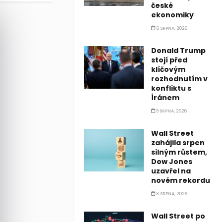
české
ekonomiky
6 SRPNA, 2026
Donald Trump
stojí před
klíčovým
rozhodnutím v
konfliktu s
Íránem
5 SRPNA, 2026
Wall Street
zahájila srpen
silným růstem,
Dow Jones
uzavřel na
novém rekordu
3 SRPNA, 2026
Wall Street po