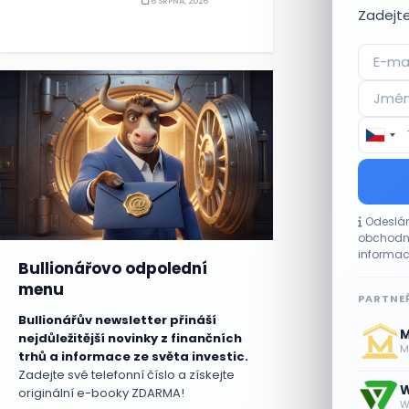
6 SRPNA, 2026
Zadejte
Odeslán
obchodní
informac
Bullionářovo odpolední
menu
PARTNEŘ
Bullionářův newsletter přináší
M
nejdůležitější novinky z finančních
Me
trhů a informace ze světa investic.
Zadejte své telefonní číslo a získejte
W
originální e-booky ZDARMA!
W