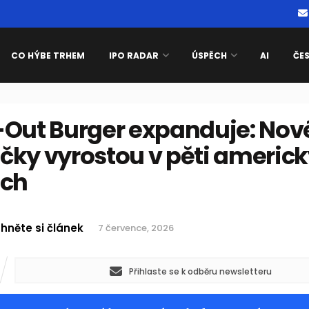
CO HÝBE TRHEM
IPO RADAR
ÚSPĚCH
AI
ČE
-Out Burger expanduje: Nov
čky vyrostou v pěti americ
ech
hněte si článek
7 července, 2026
Přihlaste se k odběru newsletteru