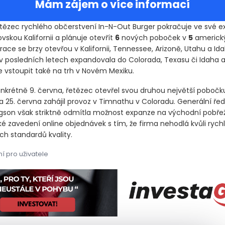
Mám zájem o více informací
tězec rychlého občerstvení In-N-Out Burger pokračuje ve své e
kou Kalifornii a plánuje otevřít
6
nových poboček v
5
americký
ace se brzy otevřou v Kalifornii, Tennessee, Arizoně, Utahu a Ida
v posledních letech expandovala do Colorada, Texasu či Idaha a
e vstoupit také na trh v Novém Mexiku.
nkrétně 9. června, řetězec otevřel svou druhou největší pobočk
a 25. června zahájil provoz v Timnathu v Coloradu. Generální ředi
ngson však striktně odmítla možnost expanze na východní pobřež
ké zavedení online objednávek s tím, že firma nehodlá kvůli ryc
ých standardů kvality.
í pro uživatele
tězec rychlého občerstvení In-N-Out Burger pokračuje ve své expa
tězec rychlého občerstvení In-N-Out Burger pokračuje ve své exp