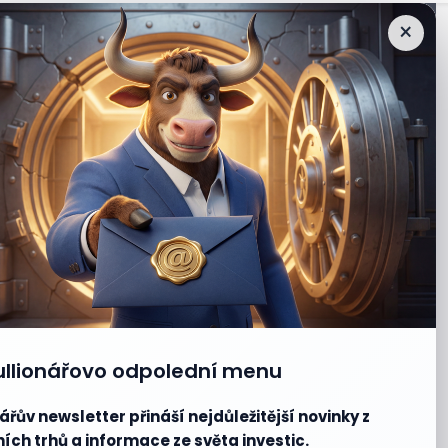
×
ullionářovo odpolední menu
ářův newsletter přináší nejdůležitější novinky z
ích trhů a informace ze světa investic.