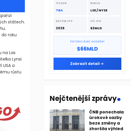
dodavatelskému řetězci.
TICKER
BURZA
TBA
LSE / NYSE
xpanzi
ch státech.
DATUM IPO
CÍL IPO
hu.
2026
$2MLD
 do roku
POTENCIÁLNÍ OCENĚNÍ
$66MLD
u na Las
telka Lynsi
Zobrazit detail
í USA a
hlému růstu
.
nzi mimo domovskou Kalifornii a plánuje otevřít 6 nových poboče
Nejčtenější zprávy
anzi mimo domovskou Kalifornii a plánuje otevřít 6 nových poboče
ČNB ponechala
úrokové sazby
beze změny a
zhoršila výhled