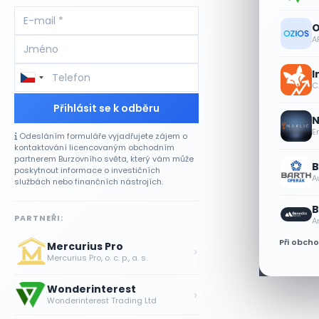
O
A
I
CA
Přihlásit se k odběru
N
E
Odesláním formuláře vyjadřujete zájem o
kontaktování licencovaným obchodním
partnerem Burzovního světa, který vám může
B
poskytnout informace o investičních
A
službách nebo finančních nástrojích.
B
PARTNEŘI:
A
Při obch
Mercurius Pro
›
Mercurius Pro, o. c. p., a. s.
Wonderinterest
›
Wonderinterest Trading Ltd