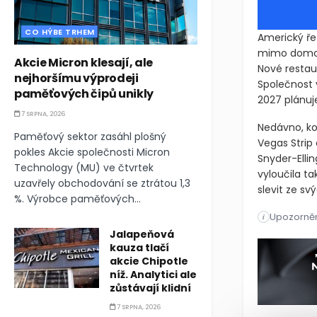
CO HÝBE TRHEM
Americký ře
mimo domovs
Akcie Micron klesají, ale
Nové restaur
nejhoršímu výprodeji
Společnost 
paměťových čipů unikly
2027 plánuj
7 SRPNA, 2026
Nedávno, ko
Paměťový sektor zasáhl plošný
Vegas Strip 
pokles Akcie společnosti Micron
Snyder-Elli
Technology (MU) ve čtvrtek
vyloučila ta
uzavřely obchodování se ztrátou 1,3
slevit ze sv
%. Výrobce paměťových...
Upozorněn
Americký ře
i
Jalapeňová
Americký ře
kauza tlačí
akcie Chipotle
níž. Analytici ale
zůstávají klidní
7 SRPNA, 2026