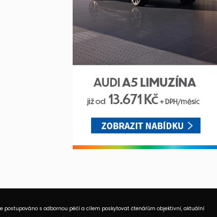
je postupováno s odbornou péčí a cílem poskytovat čtenářům objektivní, aktuální