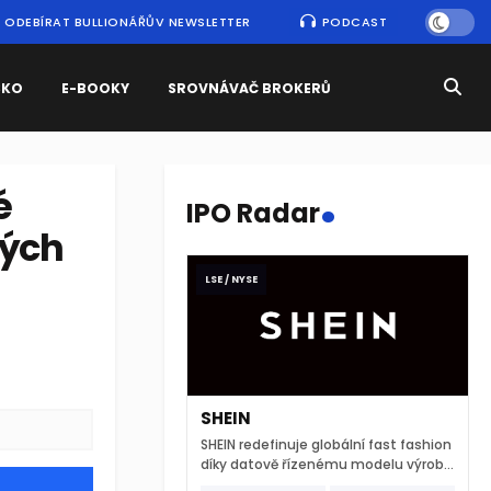
ODEBÍRAT BULLIONÁŘŮV NEWSLETTER
PODCAST
SKO
E-BOOKY
SROVNÁVAČ BROKERŮ
.
é
IPO Radar
kých
LSE / NYSE
SHEIN
SHEIN redefinuje globální fast fashion
díky datově řízenému modelu výroby
a extrémně rychlému