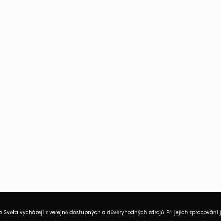
 Světa vycházejí z veřejně dostupných a důvěryhodných zdrojů. Při jejich zpracování 