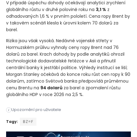
V případě úspěchu dohody očekávají analytici zrychlení
globálního růstu v druhé polovině roku na
3,1 %
z
odhadovaných 1,6 % v prvním pololetí. Cena ropy Brent by
v takovém scénáři klesla k úrovni kolem 70 dolarů za
barel.
Rizika jsou však vysoká. Nedávné vojenské střety v
Hormuzském průlivu vyhnaly ceny ropy Brent nad 76
dolarů za barel. Krach dohody by podle analytiků ohrozil
technologické dodavatelské řetězce v Asii a přinutil
centrální banky k jestřábí politice. Výhledy institucí se liší;
Morgan Stanley očekává do konce roku růst cen ropy k 90
dolarům, zatímco Světová banka předpovídá průměrnou
cenu Brentu na
94 dolarů
za barel a zpomalení růstu
globálního HDP v roce 2026 na 2,5 %.
Globální ekonomika v druhé polovině roku 2026 závisí na křeh
Upozornění pro uživatele
i
Globální ekonomika v druhé polovině roku 2026 závisí na křeh
Tagy:
BZ=F