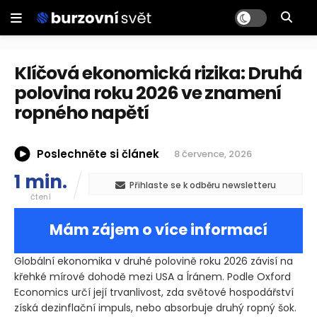
Klíčová ekonomická rizika: Druhá
polovina roku 2026 ve znamení
ropného napětí
Poslechněte si článek
8 července, 2026
1 min.
Přihlaste se k odběru newsletteru
čtení
Mám zájem o více informací
Globální ekonomika v druhé polovině roku 2026 závisí na
křehké mírové dohodě mezi USA a Íránem. Podle Oxford
Economics určí její trvanlivost, zda světové hospodářství
získá dezinflační impuls, nebo absorbuje druhý ropný šok.