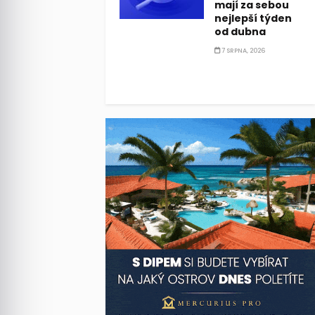
mají za sebou
nejlepší týden
od dubna
7 SRPNA, 2026