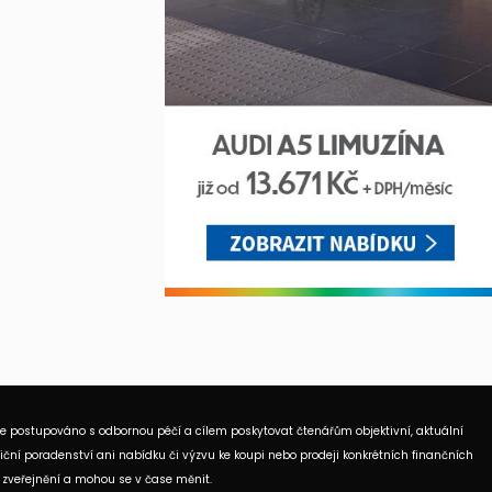
je postupováno s odbornou péčí a cílem poskytovat čtenářům objektivní, aktuální
ční poradenství ani nabídku či výzvu ke koupi nebo prodeji konkrétních finančních
 zveřejnění a mohou se v čase měnit.