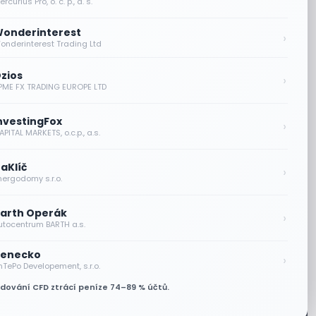
rcurius Pro, o. c. p., a. s.
onderinterest
›
onderinterest Trading Ltd
zios
›
PME FX TRADING EUROPE LTD
nvestingFox
›
PITAL MARKETS, o.c.p., a.s.
aKlíč
›
nergodomy s.r.o.
arth Operák
›
utocentrum BARTH a.s.
enecko
›
nTePo Developement, s.r.o.
odování CFD ztrácí peníze 74–89 % účtů.