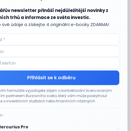
ářův newsletter přináší nejdůležitější novinky z
ích trhů a informace ze světa investic.
 své údaje a získejte 4 originální e-booky ZDARMA!
Přihlásit se k odběru
ím formuláře vyjadřujete zájem o kontaktování licencovaným
m partnerem Burzovního světa, který vám může poskytnout
e o investičních službách nebo finančních nástrojích.
I:
ercurius Pro
›