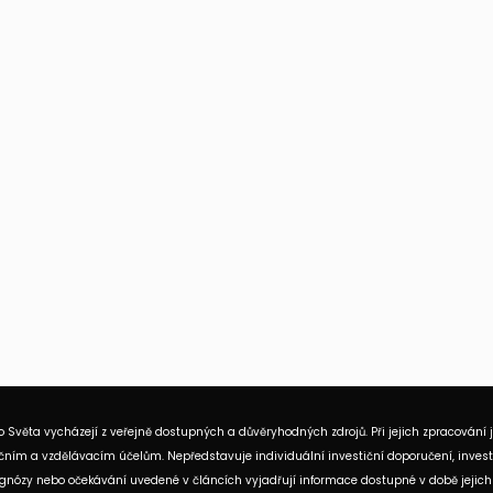
 Světa vycházejí z veřejně dostupných a důvěryhodných zdrojů. Při jejich zpracování 
ním a vzdělávacím účelům. Nepředstavuje individuální investiční doporučení, investi
rognózy nebo očekávání uvedené v článcích vyjadřují informace dostupné v době jejich