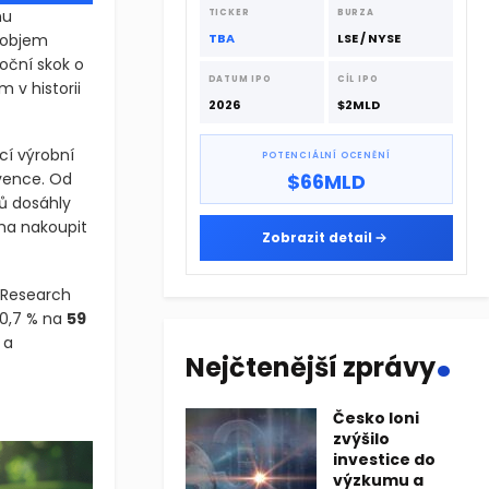
dodavatelskému řetězci.
nu
TICKER
BURZA
ý objem
TBA
LSE / NYSE
oční skok o
DATUM IPO
CÍL IPO
 v historii
2026
$2MLD
cí výrobní
POTENCIÁLNÍ OCENĚNÍ
vence. Od
$66MLD
ců dosáhly
aha nakoupit
Zobrazit detail
T Research
 0,7 % na
59
.
 a
Nejčtenější zprávy
mimořádný nárůst. Podle údajů FTR Transportation Intelligence d
Česko loni
zvýšilo
mimořádný nárůst. Podle údajů FTR Transportation Intelligence 
investice do
výzkumu a