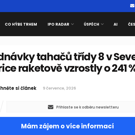
CO HÝBE TRHEM
IPO RADAR
ÚSPĚCH
AI
ČE
návky tahačů třídy 8 v Seve
ce raketově vzrostly o 241 
hněte si článek
9 července, 2026
Přihlaste se k odběru newsletteru
Mám zájem o více informací