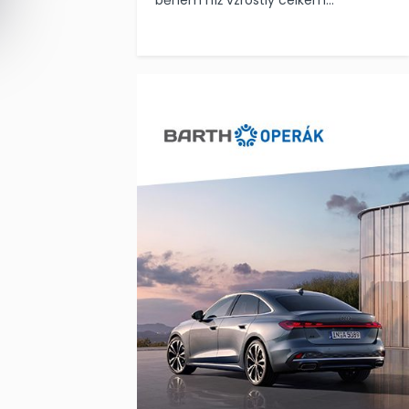
během níž vzrostly celkem...