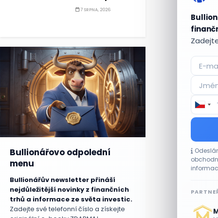
7 SRPNA, 2026
Bullion
finančn
Zadejte
Bullionářovo odpolední
Odeslán
obchodní
menu
informac
Bullionářův newsletter přináší
nejdůležitější novinky z finančních
PARTNEŘ
trhů a informace ze světa investic.
Zadejte své telefonní číslo a získejte
M