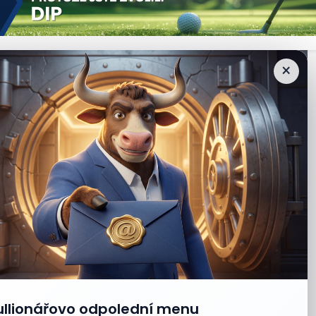
×
ullionářovo odpolední menu