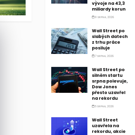
vývoje na 43,3
miliardy korun
8 SRPNA, 2026
Wall Street po
slabých datech
z trhu práce
posiluje
7 SRPNA, 2026
Wall Street po
silném startu
srpna polevuje,
Dow Jones
přesto uzavřel
na rekordu
5 SRPNA, 2026
Wall Street
uzavřela na
rekordu, akcie