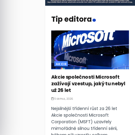
.
Tip editora
AKCIE
Akcie společnosti Microsoft
zažívají vzestup, jaký tu nebyl
už 26 let
5 SRPNA, 2026
Nejsilnější třídenní růst za 26 let
Akcie společnosti Microsoft
Corporation (MSFT) uzavřely
mimořádně silnou třídenní sérii,