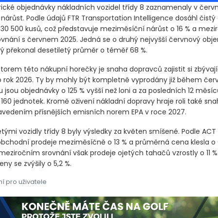
cké objednávky nákladních vozidel třídy 8 zaznamenaly v červ
árůst. Podle údajů FTR Transportation Intelligence dosáhl čist
30 500 kusů, což představuje meziměsíční nárůst o 16 % a mezir
vnání s červnem 2025. Jedná se o druhý nejvyšší červnový objem
rý překonal desetiletý průměr o téměř 68 %.
orem této nákupní horečky je snaha dopravců zajistit si zbývají
o rok 2026. Ty by mohly být kompletně vyprodány již během čer
 jsou objednávky o 125 % vyšší než loni a za posledních 12 měsí
160 jednotek. Kromě oživení nákladní dopravy hraje roli také sn
avedením přísnějších emisních norem EPA v roce 2027.
etými vozidly třídy 8 byly výsledky za květen smíšené. Podle AC
obchodní prodeje meziměsíčně o 13 % a průměrná cena klesla o
 meziročním srovnání však prodeje ojetých tahačů vzrostly o 11 %
y se zvýšily o 5,2 %.
í pro uživatele
cké objednávky nákladních vozidel třídy 8 zaznamenaly v červnu 
cké objednávky nákladních vozidel třídy 8 zaznamenaly v červnu 