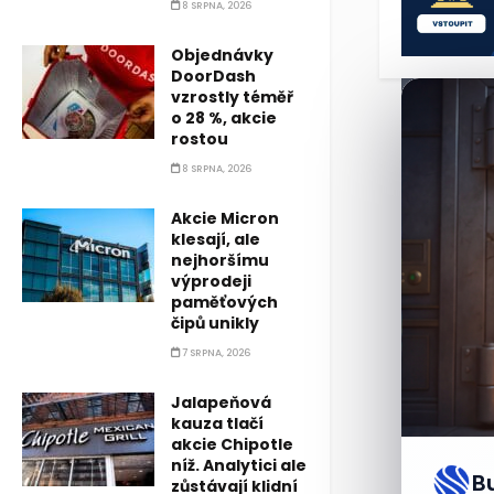
8 SRPNA, 2026
Objednávky
DoorDash
vzrostly téměř
o 28 %, akcie
rostou
8 SRPNA, 2026
Akcie Micron
klesají, ale
nejhoršímu
výprodeji
paměťových
čipů unikly
7 SRPNA, 2026
Jalapeňová
kauza tlačí
akcie Chipotle
níž. Analytici ale
B
zůstávají klidní