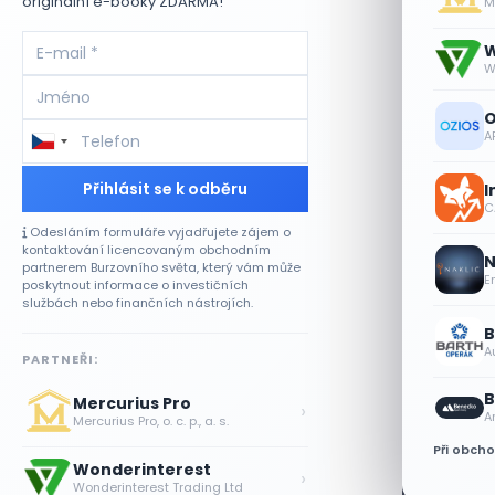
originální e-booky ZDARMA!
Me
W
W
O
A
Přihlásit se k odběru
I
CA
Odesláním formuláře vyjadřujete zájem o
kontaktování licencovaným obchodním
N
partnerem Burzovního světa, který vám může
E
poskytnout informace o investičních
službách nebo finančních nástrojích.
B
A
PARTNEŘI:
B
Mercurius Pro
›
A
Mercurius Pro, o. c. p., a. s.
Při obch
Wonderinterest
›
Wonderinterest Trading Ltd