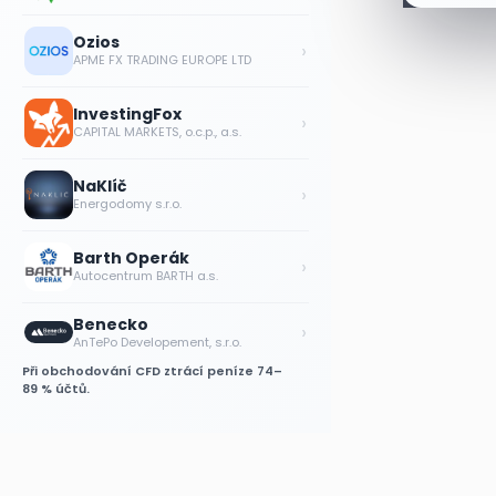
Ozios
›
APME FX TRADING EUROPE LTD
InvestingFox
›
CAPITAL MARKETS, o.c.p., a.s.
NaKlíč
›
Energodomy s.r.o.
Barth Operák
›
Autocentrum BARTH a.s.
Benecko
›
AnTePo Developement, s.r.o.
Při obchodování CFD ztrácí peníze 74–
89 % účtů.