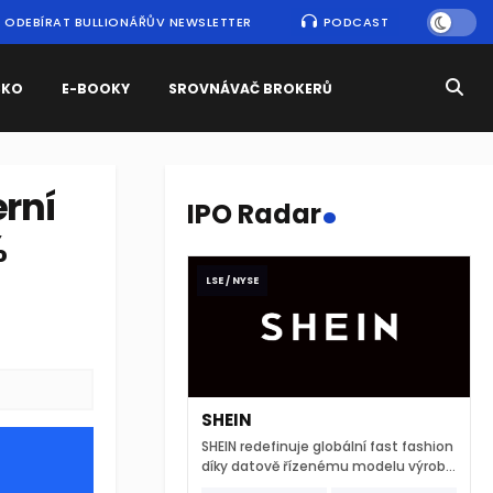
ODEBÍRAT BULLIONÁŘŮV NEWSLETTER
PODCAST
SKO
E-BOOKY
SROVNÁVAČ BROKERŮ
.
rní
IPO Radar
%
LSE / NYSE
SHEIN
SHEIN redefinuje globální fast fashion
díky datově řízenému modelu výroby
a extrémně rychlému