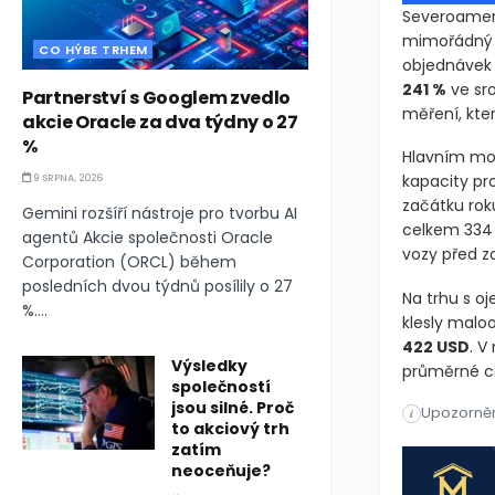
Severoameri
mimořádný n
CO HÝBE TRHEM
objednávek 
241 %
ve sro
Partnerství s Googlem zvedlo
měření, kte
akcie Oracle za dva týdny o 27
%
Hlavním mot
kapacity pr
9 SRPNA, 2026
začátku roku
Gemini rozšíří nástroje pro tvorbu AI
celkem 334 
agentů Akcie společnosti Oracle
vozy před z
Corporation (ORCL) během
posledních dvou týdnů posílily o 27
Na trhu s oj
%....
klesly malo
422 USD
. V
Výsledky
průměrné cen
společností
jsou silné. Proč
Upozorněn
Severoameri
i
to akciový trh
zatím
Severoameri
neoceňuje?