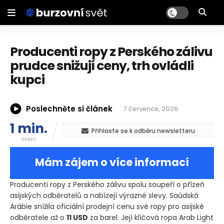
Producenti ropy z Perského zálivu
prudce snižují ceny, trh ovládli
kupci
Poslechněte si článek
7 července, 2026
1 min.
Přihlaste se k odběru newsletteru
čtení
Mám zájem o více informací
Producenti ropy z Perského zálivu spolu soupeří o přízeň
asijských odběratelů a nabízejí výrazné slevy. Saúdská
Arábie snížila oficiální prodejní cenu své ropy pro asijské
odběratele až o
11 USD
za barel. Její klíčová ropa Arab Light