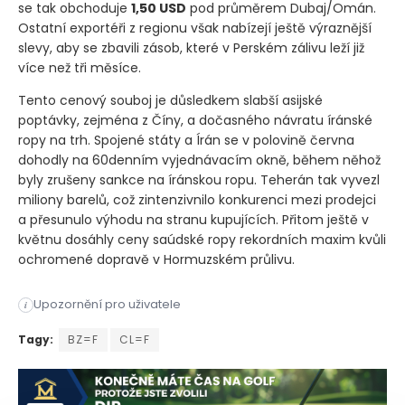
se tak obchoduje
1,50 USD
pod průměrem Dubaj/Omán.
Ostatní exportéři z regionu však nabízejí ještě výraznější
slevy, aby se zbavili zásob, které v Perském zálivu leží již
více než tři měsíce.
Tento cenový souboj je důsledkem slabší asijské
poptávky, zejména z Číny, a dočasného návratu íránské
ropy na trh. Spojené státy a Írán se v polovině června
dohodly na 60denním vyjednávacím okně, během něhož
byly zrušeny sankce na íránskou ropu. Teherán tak vyvezl
miliony barelů, což zintenzivnilo konkurenci mezi prodejci
a přesunulo výhodu na stranu kupujících. Přitom ještě v
květnu dosáhly ceny saúdské ropy rekordních maxim kvůli
ochromené dopravě v Hormuzském průlivu.
Producenti ropy z Perského zálivu spolu soupeří o přízeň asij
Upozornění pro uživatele
i
Producenti ropy z Perského zálivu spolu soupeří o přízeň asij
Tagy:
BZ=F
CL=F