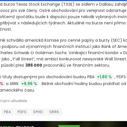
ká burza Texas Stock Exchange
(TXSE)
se sídlem v Dallasu zahájil
rovoz pro své členy. Ostré obchodování pro veřejnost odstartuje
 přičemž zpočátku bude k dispozici pouze několik vybraných ins
 přibývat v následujících týdnech. Aktuálně na burze není přímo
čnost.
vznik schválila americká Komise pro cenné papíry a burzy
(SEC)
ko
la podporu od významných finančních institucí jako Bank of Amer
harles Schwab či Goldman Sachs. Vznikající finanční koridor v Da
jako „Y’all Street“, má ambici konkurovat newyorské Wall Street
 působí přes
386 000
pracovníků ve finančním sektoru.
i tituly dostupnými pro obchodování budou PBA
+1,80 %
, PDFS
 %
a SRRK
+9,96 %
. Běžné obchodní hodiny budou probíhat od 
oamerického času.
í pro uživatele
á burza Texas Stock Exchange se sídlem v Dallasu zahájila v pond
á burza Texas Stock Exchange (TXSE) se sídlem v Dallasu zahájila
PBA
PDFS
SPHD
SRRK