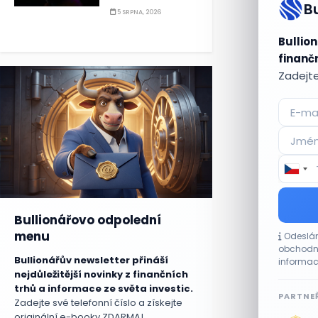
B
5 SRPNA, 2026
Bullion
finančn
Zadejte
Bullionářovo odpolední
menu
Odeslán
obchodní
Bullionářův newsletter přináší
informac
nejdůležitější novinky z finančních
trhů a informace ze světa investic.
PARTNEŘ
Zadejte své telefonní číslo a získejte
originální e-booky ZDARMA!