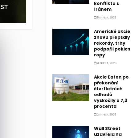
konfliktu s
Íránem
5 SRPNA, 2026
Americké akcie
znovu přepsaly
rekordy, trhy
podpořil pokles
ropy
4 SRPNA, 2026
Akcie Eaton po
překonání
čtvrtletních
odhadů
vyskočily o 7,3
procenta
2 SRPNA, 2026
Wall Street
uzavřela na