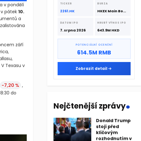
srpna 2026 s podporou CATL a
a v pondělí
TICKER
BURZA
Hillhouse Investment.
 v pátek
10.
2261.HK
HKEX Main Board
trumentů a
DATUM IPO
HRUBÝ VÝNOS IPO
 zalistována
7. srpna 2026
643.9M HKD
ncem září
POTENCIÁLNÍ OCENĚNÍ
ica,
614.5M RMB
llasu,
. V Texasu v
Zobrazit detail
-7,20 %
,
8:30 do
.
Nejčtenější zprávy
ělí testovací provoz pro své členy. Ostré obchodování pro veřej
Donald Trump
 v pondělí testovací provoz pro své členy. Ostré obchodování pr
stojí před
klíčovým
rozhodnutím v