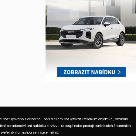
je postupováno s odbornou péčí a cílem poskytovat čtenářům objektivní, aktuální
ční poradenství ani nabídku či výzvu ke koupi nebo prodeji konkrétních finančních
 zveřejnění a mohou se v čase měnit.