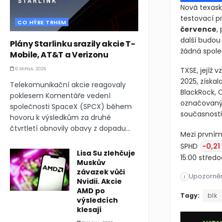
Nová texas
testovací p
CO HÝBE TRHEM
července
,
další budou
Plány Starlinku srazily akcie T-
žádná spole
Mobile, AT&T a Verizonu
TXSE, jejíž 
6 SRPNA, 2026
2025, získa
Telekomunikační akcie reagovaly
BlackRock, C
poklesem Komentáře vedení
označovaný 
společnosti SpaceX (SPCX) během
současnosti
hovoru k výsledkům za druhé
čtvrtletí obnovily obavy z dopadu...
Mezi prvním
SPHD
-0,21
Lisa Su zlehčuje
15:00 střed
Muskův
závazek vůči
Upozorněn
Nová texask
i
Nvidii. Akcie
AMD po
Nová texask
Tagy:
blk
výsledcích
klesají