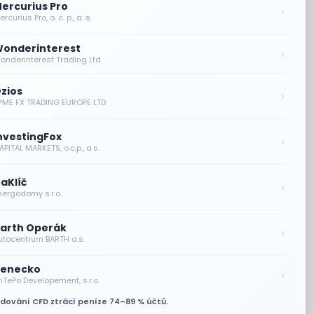
ercurius Pro
›
rcurius Pro, o. c. p., a. s.
onderinterest
›
onderinterest Trading Ltd
zios
›
PME FX TRADING EUROPE LTD
nvestingFox
›
PITAL MARKETS, o.c.p., a.s.
aKlíč
›
nergodomy s.r.o.
arth Operák
›
utocentrum BARTH a.s.
enecko
›
nTePo Developement, s.r.o.
odování CFD ztrácí peníze 74–89 % účtů.