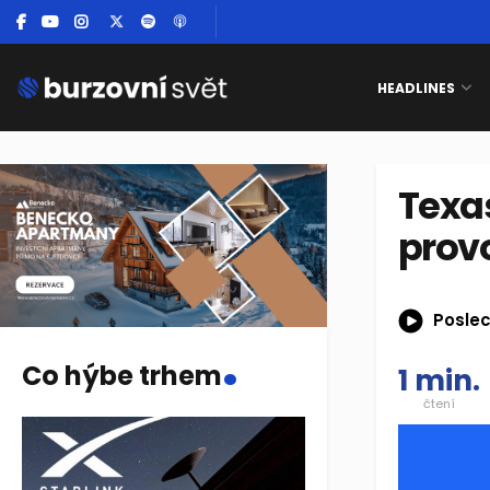
HEADLINES
Texas
provo
Poslec
.
Co hýbe trhem
1 min.
čtení