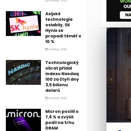
6 SRPNA, 2026
Asijské
technologie
oslabily, SK
Hynix se
propadl téměř o
10 %
6 SRPNA, 2026
Technologický
obrat přidal
indexu Nasdaq
100 za čtyři dny
3,5 bilionu
dolarů
6 SRPNA, 2026
Micron posílil o
7,6 % a zvýšil
podíl na trhu
DRAM