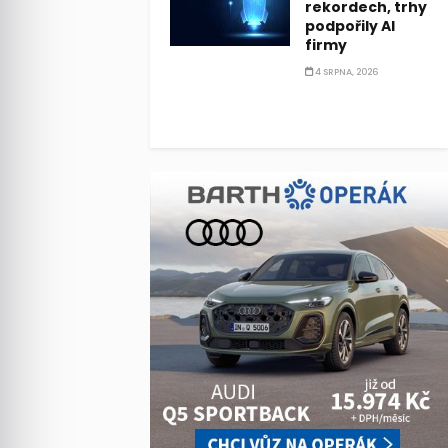
rekordech, trhy
podpořily AI
firmy
4 SRPNA, 2026