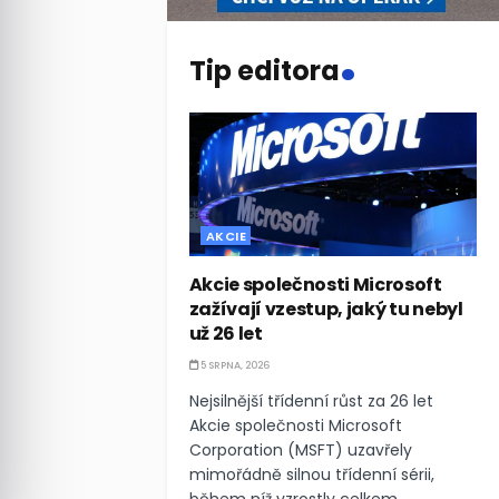
.
Tip editora
AKCIE
Akcie společnosti Microsoft
zažívají vzestup, jaký tu nebyl
už 26 let
5 SRPNA, 2026
Nejsilnější třídenní růst za 26 let
Akcie společnosti Microsoft
Corporation (MSFT) uzavřely
mimořádně silnou třídenní sérii,