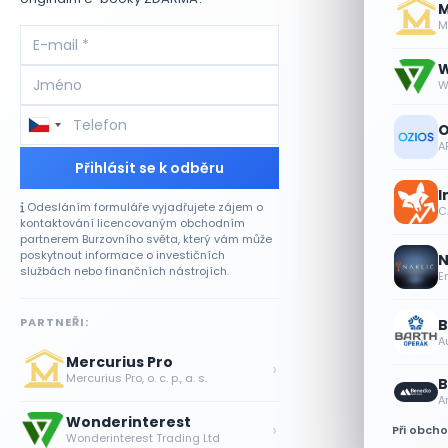
M
Me
W
W
O
A
Přihlásit se k odběru
I
Odesláním formuláře vyjadřujete zájem o
CA
kontaktování licencovaným obchodním
partnerem Burzovního světa, který vám může
poskytnout informace o investičních
N
službách nebo finančních nástrojích.
E
PARTNEŘI:
B
A
Mercurius Pro
›
Mercurius Pro, o. c. p., a. s.
B
A
Wonderinterest
›
Při obch
Wonderinterest Trading Ltd