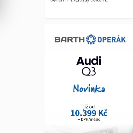
během níž vzrostly celkem...