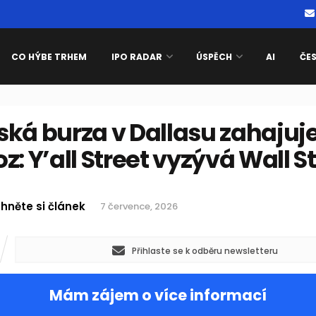
CO HÝBE TRHEM
IPO RADAR
ÚSPĚCH
AI
ČE
ká burza v Dallasu zahajuj
z: Y’all Street vyzývá Wall S
hněte si článek
7 července, 2026
Přihlaste se k odběru newsletteru
Mám zájem o více informací