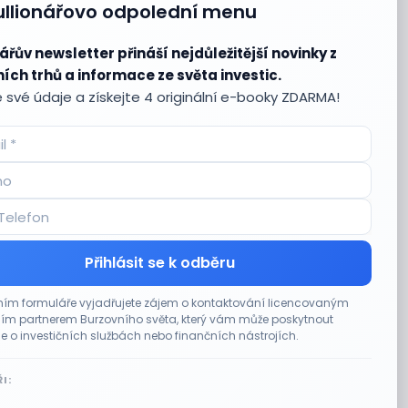
ullionářovo odpolední menu
ářův newsletter přináší nejdůležitější novinky z
ích trhů a informace ze světa investic.
 své údaje a získejte 4 originální e-booky ZDARMA!
Přihlásit se k odběru
ím formuláře vyjadřujete zájem o kontaktování licencovaným
m partnerem Burzovního světa, který vám může poskytnout
e o investičních službách nebo finančních nástrojích.
I: