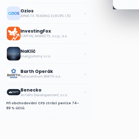
Ozios
›
APME FX TRADING EUROPE LTD
InvestingFox
›
CAPITAL MARKETS, o.c.p., a.s.
NaKlíč
›
Energodomy s.r.o.
Barth Operák
›
Autocentrum BARTH a.s.
Benecko
›
AnTePo Developement, s.r.o.
Při obchodování CFD ztrácí peníze 74–
89 % účtů.