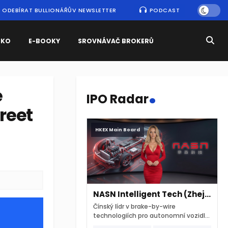
ODEBÍRAT BULLIONÁŘŮV NEWSLETTER
PODCAST
SKO
E-BOOKY
SROVNÁVAČ BROKERŮ
.
e
IPO Radar
treet
HKEX Main Board
NASN Intelligent Tech (Zhejiang)
Čínský lídr v brake-by-wire
technologiích pro autonomní vozidla
vstupuje na hongkongskou burzu 7.