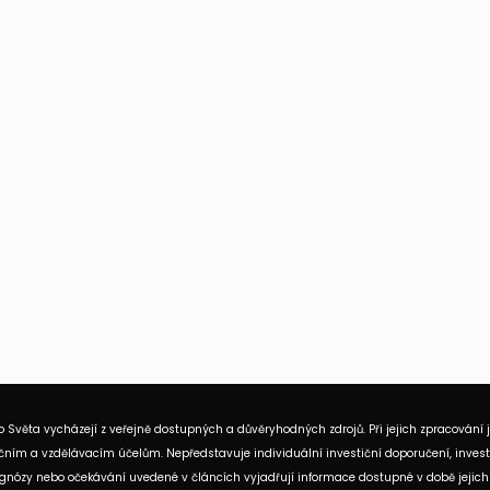
 Světa vycházejí z veřejně dostupných a důvěryhodných zdrojů. Při jejich zpracování 
ním a vzdělávacím účelům. Nepředstavuje individuální investiční doporučení, investi
rognózy nebo očekávání uvedené v článcích vyjadřují informace dostupné v době jejich