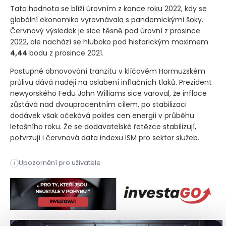
Tato hodnota se blíží úrovním z konce roku 2022, kdy se
globální ekonomika vyrovnávala s pandemickými šoky.
Červnový výsledek je sice těsně pod úrovní z prosince
2022, ale nachází se hluboko pod historickým maximem
4,44
bodu z prosince 2021.
Postupné obnovování tranzitu v klíčovém Hormuzském
průlivu dává naději na oslabení inflačních tlaků. Prezident
newyorského Fedu John Williams sice varoval, že inflace
zůstává nad dvouprocentním cílem, po stabilizaci
dodávek však očekává pokles cen energií v průběhu
letošního roku. Že se dodavatelské řetězce stabilizují,
potvrzují i červnová data indexu ISM pro sektor služeb.
Tlak na globální dodavatelské řetězce se v červnu zmírnil, p
Upozornění pro uživatele
i
Tlak na globální dodavatelské řetězce se v červnu zmírnil, p