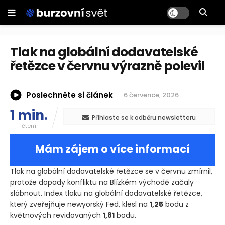
Tlak na globální dodavatelské
řetězce v červnu výrazně polevil
Poslechněte si článek
6 července, 2026
1 min.
Přihlaste se k odběru newsletteru
čtení
Mám zájem o více informací
Tlak na globální dodavatelské řetězce se v červnu zmírnil,
protože dopady konfliktu na Blízkém východě začaly
slábnout. Index tlaku na globální dodavatelské řetězce,
který zveřejňuje newyorský Fed, klesl na
1,25
bodu z
květnových revidovaných
1,81
bodu.