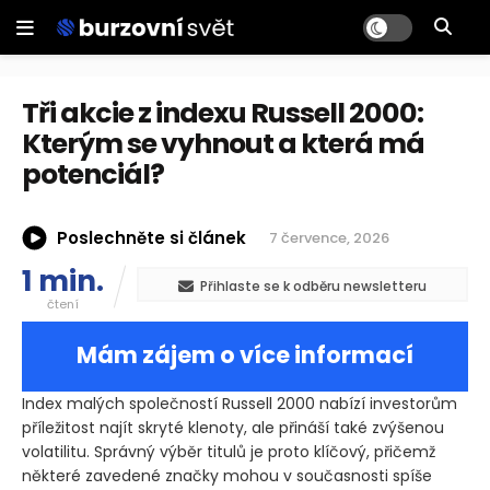
Tři akcie z indexu Russell 2000:
Kterým se vyhnout a která má
potenciál?
Poslechněte si článek
7 července, 2026
1 min.
Přihlaste se k odběru newsletteru
čtení
Mám zájem o více informací
Index malých společností Russell 2000 nabízí investorům
příležitost najít skryté klenoty, ale přináší také zvýšenou
volatilitu. Správný výběr titulů je proto klíčový, přičemž
některé zavedené značky mohou v současnosti spíše