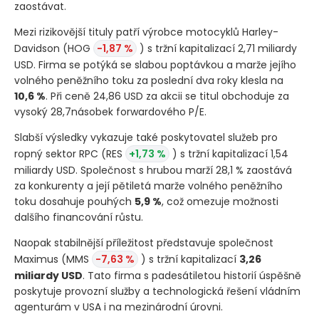
zaostávat.
Mezi rizikovější tituly patří výrobce motocyklů Harley-
Davidson
(HOG
-1,87 %
)
s tržní kapitalizací 2,71 miliardy
USD. Firma se potýká se slabou poptávkou a marže jejího
volného peněžního toku za poslední dva roky klesla na
10,6 %
. Při ceně 24,86 USD za akcii se titul obchoduje za
vysoký 28,7násobek forwardového P/E.
Slabší výsledky vykazuje také poskytovatel služeb pro
ropný sektor RPC
(RES
+1,73 %
)
s tržní kapitalizací 1,54
miliardy USD. Společnost s hrubou marží 28,1 % zaostává
za konkurenty a její pětiletá marže volného peněžního
toku dosahuje pouhých
5,9 %
, což omezuje možnosti
dalšího financování růstu.
Naopak stabilnější příležitost představuje společnost
Maximus
(MMS
-7,63 %
)
s tržní kapitalizací
3,26
miliardy USD
. Tato firma s padesátiletou historií úspěšně
poskytuje provozní služby a technologická řešení vládním
agenturám v USA i na mezinárodní úrovni.