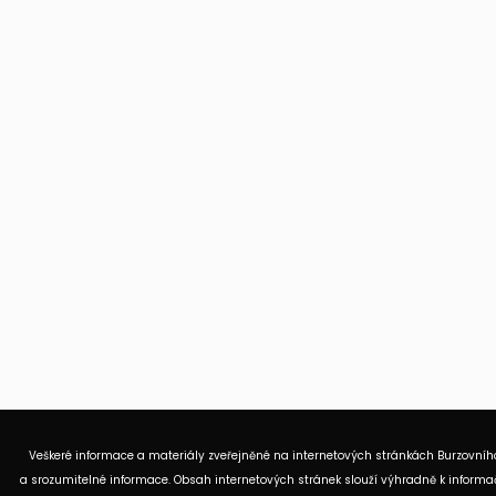
Veškeré informace a materiály zveřejněné na internetových stránkách Burzovního
a srozumitelné informace. Obsah internetových stránek slouží výhradně k informač