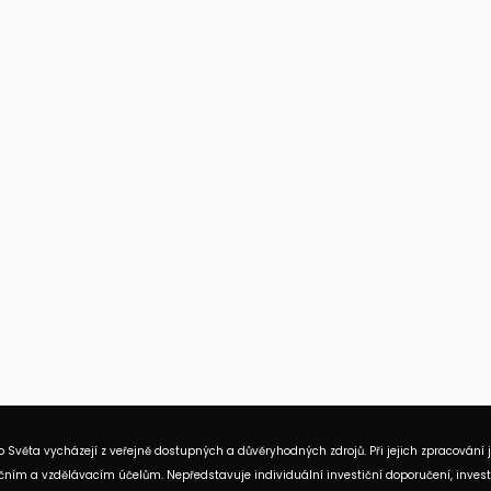
 Světa vycházejí z veřejně dostupných a důvěryhodných zdrojů. Při jejich zpracování 
ním a vzdělávacím účelům. Nepředstavuje individuální investiční doporučení, investi