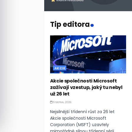
.
Tip editora
AKCIE
Akcie společnosti Microsoft
zažívají vzestup, jaký tu nebyl
už 26 let
5 SRPNA, 2026
Nejsilnější třídenní růst za 26 let
Akcie společnosti Microsoft
Corporation (MSFT) uzavřely
mimořádně silnou třídenní sérii,