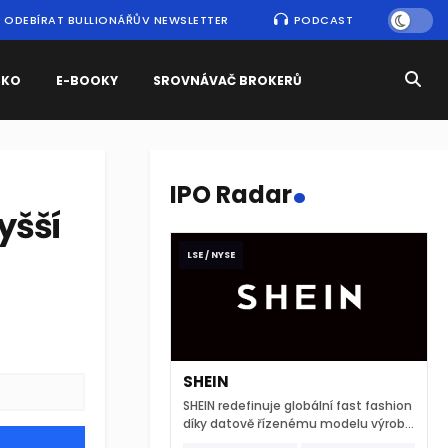
ODEBÍRAT BULLIONÁŘŮV NEWSLETTER
PODCAST
SKO
E-BOOKY
SROVNÁVAČ BROKERŮ
.
IPO Radar
yšší
LSE / NYSE
SHEIN
SHEIN redefinuje globální fast fashion
díky datově řízenému modelu výroby
a extrémně rychlému