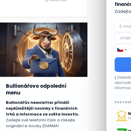
7 SRPNA, 2026
finančn
Zadejte
Odeslán
obchodní
Bullionářovo odpolední
informac
menu
PARTNEŘ
Bullionářův newsletter přináší
nejdůležitější novinky z finančních
M
trhů a informace ze světa investic.
Me
Zadejte své telefonní číslo a získejte
originální e-booky ZDARMA!