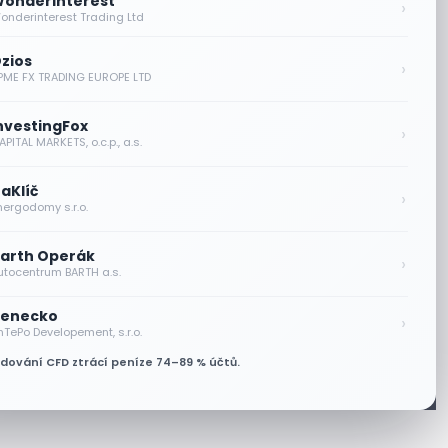
onderinterest
›
onderinterest Trading Ltd
zios
›
PME FX TRADING EUROPE LTD
nvestingFox
›
PITAL MARKETS, o.c.p., a.s.
aKlíč
›
nergodomy s.r.o.
arth Operák
›
utocentrum BARTH a.s.
enecko
›
nTePo Developement, s.r.o.
odování CFD ztrácí peníze 74–89 % účtů.