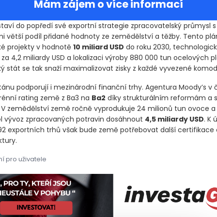
Mám zájem o více informací
staví do popředí své exportní strategie zpracovatelský průmysl s
mi větší podíl přidané hodnoty ze zemědělství a těžby. Tento plá
ké projekty v hodnotě
10 miliard USD
do roku 2030, technologick
 za 4,2 miliardy USD a lokalizaci výroby 880 000 tun ocelových p
ý stát se tak snaží maximalizovat zisky z každé vyvezené komodi
stánu podporují i mezinárodní finanční trhy. Agentura Moody’s v
erénní rating země z Ba3 na
Ba2
díky strukturálním reformám a si
V zemědělství země ročně vyprodukuje 24 milionů tun ovoce a 
l vývoz zpracovaných potravin dosáhnout
4,5 miliardy USD
. K
92 exportních trhů však bude země potřebovat další certifikace 
ktury.
í pro uživatele
staví do popředí své exportní strategie zpracovatelský průmysl s
staví do popředí své exportní strategie zpracovatelský průmysl s