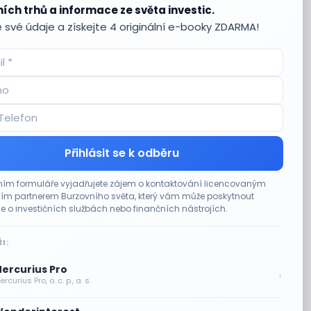
ích trhů a informace ze světa investic.
 své údaje a získejte 4 originální e-booky ZDARMA!
Přihlásit se k odběru
ím formuláře vyjadřujete zájem o kontaktování licencovaným
m partnerem Burzovního světa, který vám může poskytnout
e o investičních službách nebo finančních nástrojích.
I:
ercurius Pro
›
rcurius Pro, o. c. p., a. s.