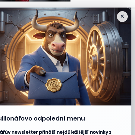
×
ullionářovo odpolední menu
ářův newsletter přináší nejdůležitější novinky z