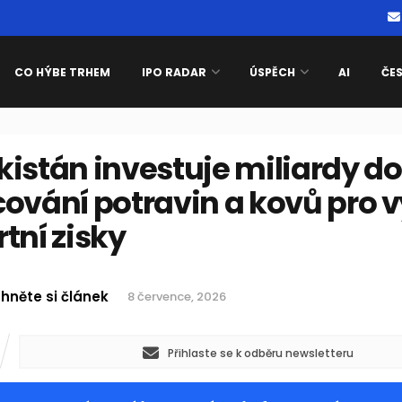
CO HÝBE TRHEM
IPO RADAR
ÚSPĚCH
AI
ČE
istán investuje miliardy do
ování potravin a kovů pro v
tní zisky
hněte si článek
8 července, 2026
Přihlaste se k odběru newsletteru