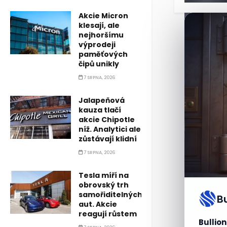
Akcie Micron
klesají, ale
nejhoršímu
výprodeji
paměťových
čipů unikly
7 SRPNA, 2026
Jalapeňová
kauza tlačí
akcie Chipotle
níž. Analytici ale
zůstávají klidní
7 SRPNA, 2026
Tesla míří na
obrovský trh
samořiditelných
B
aut. Akcie
reagují růstem
Bullion