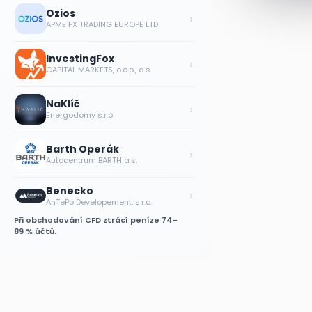
Ozios
›
APME FX TRADING EUROPE LTD
InvestingFox
›
CAPITAL MARKETS, o.c.p., a.s.
NaKlíč
›
Energodomy s.r.o.
Barth Operák
›
Autocentrum BARTH a.s.
Benecko
›
AnTePo Developement, s.r.o.
Při obchodování CFD ztrácí peníze 74–
89 % účtů.