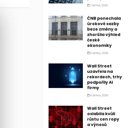
7 SRPNA, 2026
ČNB ponechala
úrokové sazby
beze změny a
zhoršila výhled
české
ekonomiky
6 SRPNA, 2026
Wall Street
uzavřela na
rekordech, trhy
podpořily AI
firmy
4 SRPNA, 2026
Wall Street
oslabila kvůli
růstu cen ropy
a výnosů