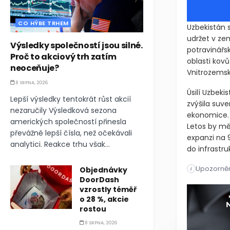
CO HÝBE TRHEM
Uzbekistán 
udržet v ze
Výsledky společností jsou silné.
potravinářs
Proč to akciový trh zatím
oblasti kovů
neoceňuje?
Vnitrozemsk
8 SRPNA, 2026
Úsilí Uzbeki
Lepší výsledky tentokrát růst akcií
zvýšila suv
nezaručily Výsledková sezona
ekonomice. 
amerických společností přinesla
Letos by mě
převážně lepší čísla, než očekávali
expanzi na 
analytici. Reakce trhu však...
do infrastru
Upozorněn
Uzbekistán 
i
Objednávky
DoorDash
Uzbekistán 
vzrostly téměř
o 28 %, akcie
rostou
8 SRPNA, 2026