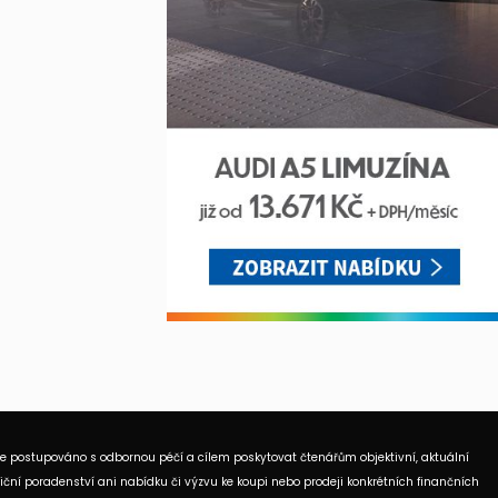
je postupováno s odbornou péčí a cílem poskytovat čtenářům objektivní, aktuální
ční poradenství ani nabídku či výzvu ke koupi nebo prodeji konkrétních finančních