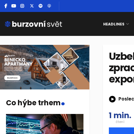
HEADLINES
Uzbek
zprac
expor
.
Poslec
Co hýbe trhem
1 min.
čtení