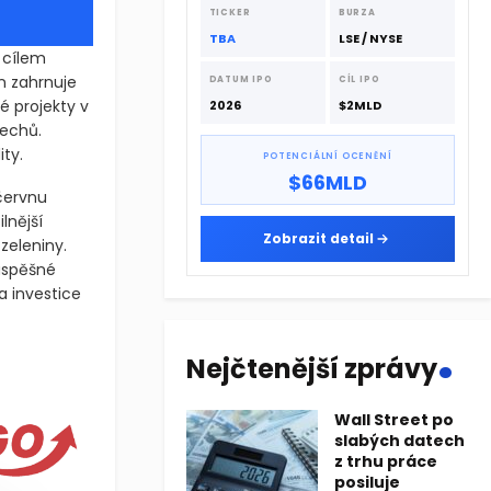
dodavatelskému řetězci.
TICKER
BURZA
TBA
LSE / NYSE
 cílem
n zahrnuje
DATUM IPO
CÍL IPO
é projekty v
2026
$2MLD
lechů.
ty.
POTENCIÁLNÍ OCENĚNÍ
$66MLD
 červnu
lnější
Zobrazit detail
zeleniny.
 úspěšné
a investice
.
 cílem udržet v zemi větší podíl přidané hodnoty ze zemědělství
Nejčtenější zprávy
 cílem udržet v zemi větší podíl přidané hodnoty ze zemědělství
Wall Street po
slabých datech
z trhu práce
posiluje