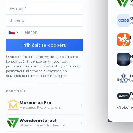
W
W
O
A
I
CA
Přihlásit se k odběru
N
Odesláním formuláře vyjadřujete zájem o
kontaktování licencovaným obchodním
E
partnerem Burzovního světa, který vám může
poskytnout informace o investičních
B
službách nebo finančních nástrojích.
A
PARTNEŘI:
B
A
Mercurius Pro
›
Při obch
Mercurius Pro, o. c. p., a. s.
Wonderinterest
›
Wonderinterest Trading Ltd