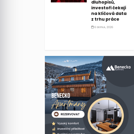
dluhopisů,
investoři čekají
na klíčová data
z trhu práce
6 SRPNA, 2026