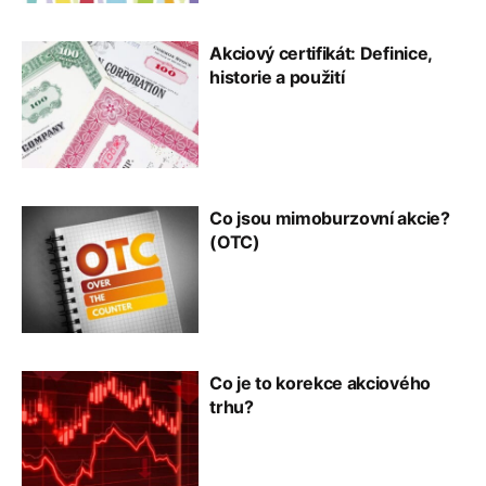
Akciový certifikát: Definice,
historie a použití
Co jsou mimoburzovní akcie?
(OTC)
Co je to korekce akciového
trhu?