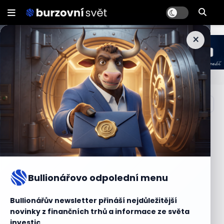
×
.
Škola bullionáře
Investiční
strategie a tipy
Proč bych měl uvažovat o
investování?
Bullionářovo odpolední menu
Bullionářův newsletter přináší nejdůležitější
novinky z finančních trhů a informace ze světa
investic.
Nevíte, jak začít a co dělat?