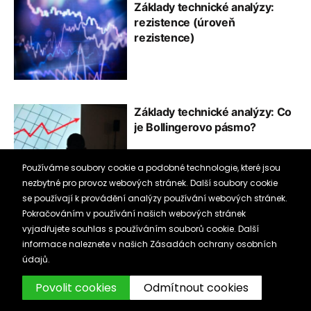
Základy technické analýzy:
rezistence (úroveň
rezistence)
Základy technické analýzy: Co
je Bollingerovo pásmo?
Používáme soubory cookie a podobné technologie, které jsou
nezbytné pro provoz webových stránek. Další soubory cookie
se používají k provádění analýzy používání webových stránek.
Pokračováním v používání našich webových stránek
Základy technické analýzy: Co
vyjadřujete souhlas s používáním souborů cookie. Další
je oscilátor? (Funkce a
informace naleznete v našich
Zásadách ochrany osobních
význam)
údajů.
Povolit cookies
Odmítnout cookies