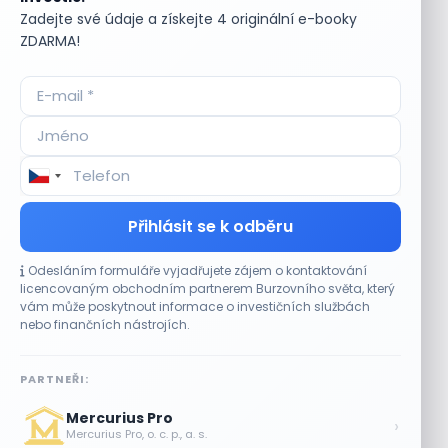
Zadejte své údaje a získejte 4 originální e-booky
Začněte od základů: Co je to
ZDARMA!
investiční strategie?
Nevíte, jak začít? 7
jednoduchých strategií pro
růst vašeho portfolia
Přihlásit se k odběru
Odesláním formuláře vyjadřujete zájem o kontaktování
licencovaným obchodním partnerem Burzovního světa, který
Ta úplně nejjednodušší
vám může poskytnout informace o investičních službách
investiční strategie všech dob
nebo finančních nástrojích.
PARTNEŘI:
Mercurius Pro
›
Mercurius Pro, o. c. p., a. s.