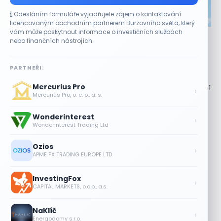
Odesláním formuláře vyjadřujete zájem o kontaktování
CO HÝBE TRHEM
licencovaným obchodním partnerem Burzovního světa, který
vám může poskytnout informace o investičních službách
Akcie Micron klesají, ale nejhoršímu výprodeji
nebo finančních nástrojích.
paměťových čipů unikly
7 SRPNA, 2026
PARTNEŘI:
Paměťový sektor zasáhl plošný pokles Akcie společnosti
Mercurius Pro
Micron Technology (MU) ve čtvrtek uzavřely obchodování
›
Mercurius Pro, o. c. p., a. s.
se ztrátou 1,3 %. Výrobce paměťových...
Wonderinterest
Jalapeňová kauza tlačí akcie Chipotle
›
Wonderinterest Trading Ltd
níž. Analytici ale zůstávají klidní
7 SRPNA, 2026
Ozios
›
APME FX TRADING EUROPE LTD
Tesla míří na obrovský trh
samořiditelných aut. Akcie reagují
InvestingFox
růstem
›
CAPITAL MARKETS, o.c.p., a.s.
7 SRPNA, 2026
NaKlíč
Plány Starlinku srazily akcie T-Mobile,
›
Energodomy s.r.o.