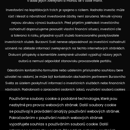
v době jejich zveřejnění a mohou se v čase měnit.
Investování na kapitálových trzích je spojeno s rizikem. Hodnota investic může
růst i klesat a návratnost investované částky není zaručena. Minulé výnosy
nejsou zárukou výnosů budoucích. Před přijetím jakéhokoli investičního
rozhodnutí doporučujeme posoudit vlastní finanční situaci, investiční cíle
a toleranci k riziku, případně využít služeb licencovaného poskytovatele
investičních služeb. Burzovní Svět nenese odpovědnost za investiční rozhodnutí
učiněná na základě informací zveřejněných na těchto internetových stránkách.
Diskusní příspěvky a komentáře zveřejněné uživateli vyjadřují názory jejich
autorů a nemusí odpovídat stanovisku provozovatele portálu.
Odesláním kontaktního formuláře nebo udělením příslušného souhlasu bere
uživatel na vědomí, že může být kontaktován obchodním partnerem Burzovního
Světa za účelem poskytnutí informací o investičních službách nebo finančních
nástrojích. Podrobnosti o zpracování osobních údajů, využívání souborů cookies
a obchodních partnerech jsou uvedeny v příslušných dokumentech
Používáme soubory cookie a podobné technologie, které jsou
dostupných na těchto internetových stránkách. U jednotlivých článků mohou
nezbytné pro provoz webových stránek. Další soubory cookie
být uvedeny informace o použitých zdrojích, datu původní analýzy nebo datu,
se používají k provádění analýzy používání webových stránek.
ke kterému se vztahují uvedené tržní údaje.
Pokračováním v používání našich webových stránek
vyjadřujete souhlas s používáním souborů cookie. Další