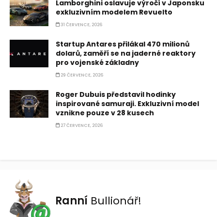
Lamborghini oslavuje výročí v Japonsku
exkluzivním modelem Revuelto
31 ČERVENCE, 2026
Startup Antares přilákal 470 milionů
dolarů, zaměří se na jaderné reaktory
pro vojenské základny
29 ČERVENCE, 2026
Roger Dubuis představil hodinky
inspirované samuraji. Exkluzivní model
vznikne pouze v 28 kusech
27 ČERVENCE, 2026
Ranní
Bullionář!