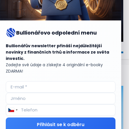
Bullionářovo odpolední menu
Bullionářův newsletter přináší nejdůležitější
novinky z finančních trhů a informace ze světa
investic.
Zadejte své údaje a získejte 4 originální e-booky
ZDARMA!
Aktuální
příležitosti
Přihlásit se k odběru