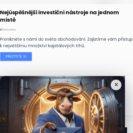
Nejúspěšnější investiční nástroje na jednom
místě
REKLAMA
Pronikněte s námi do světa obchodování. Zajistíme vám přístup
k největšímu množství kapitálových trhů.
PŘEČTĚTE SI
×
Nejčtenější
zprávy