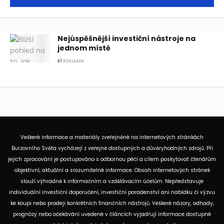
Nejúspěšnější investiční nástroje na
jednom místě
REKLAMA
Veškeré informace a materiály zveřejněné na internetových stránkách
Burzovního Světa vycházejí z veřejně dostupných a důvěryhodných zdrojů. Při
jejich zpracování je postupováno s odbornou péčí a cílem poskytovat čtenářům
objektivní, aktuální a srozumitelné informace. Obsah internetových stránek
slouží výhradně k informačním a vzdělávacím účelům. Nepředstavuje
individuální investiční doporučení, investiční poradenství ani nabídku či výzvu
ke koupi nebo prodeji konkrétních finančních nástrojů. Veškeré názory, odhady,
prognózy nebo očekávání uvedené v článcích vyjadřují informace dostupné