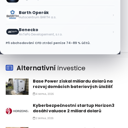
AT&T a Verizonu
6 SRPNA, 2026
Barth Operák
›
Autocentrum BARTH a.s.
Lisa Su zlehčuje Muskův závazek vůči
Nvidii. Akcie AMD po výsledcích klesají
Benecko
›
6 SRPNA, 2026
AnTePo Developement, s.r.o.
Při obchodování CFD ztrácí peníze 74–89 % účtů.
Alternativní
investice
Base Power získal miliardu dolarů na
rozvoj domácích bateriových úložišť
4 SRPNA, 2026
Kyberbezpečnostní startup Horizon3
dosáhl valuace 2 miliard dolarů
2 SRPNA, 2026