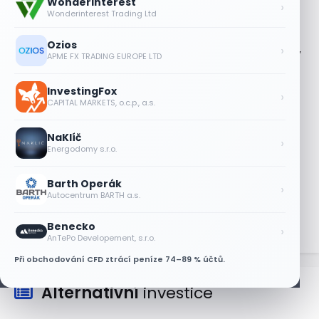
Wonderinterest
na plán výplaty dividend
›
Wonderinterest Trading Ltd
5 SRPNA, 2026
Ozios
›
Zlato od srpna 2024 zdvojnásobilo cenu,
APME FX TRADING EUROPE LTD
z rekordu však ustoupilo
5 SRPNA, 2026
InvestingFox
›
CAPITAL MARKETS, o.c.p., a.s.
Jeff Bezos plánuje prodat akcie
Amazonu za 4,1 miliardy dolarů
NaKlíč
›
5 SRPNA, 2026
Energodomy s.r.o.
Bude se v srpnu dařit akciím Walmart a
Eli Lilly?
Barth Operák
›
Autocentrum BARTH a.s.
4 SRPNA, 2026
Benecko
›
AnTePo Developement, s.r.o.
Při obchodování CFD ztrácí peníze 74–89 % účtů.
Alternativní
investice