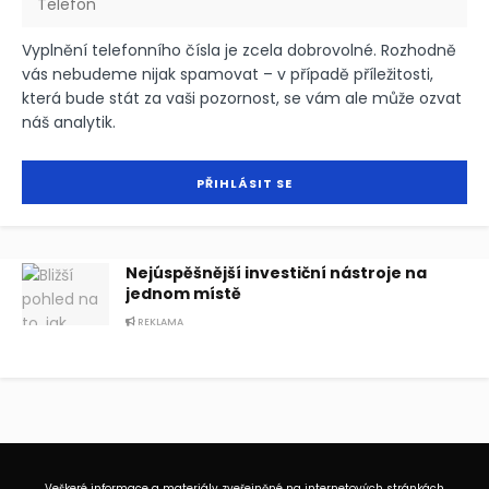
Vyplnění telefonního čísla je zcela dobrovolné. Rozhodně
vás nebudeme nijak spamovat – v případě příležitosti,
která bude stát za vaši pozornost, se vám ale může ozvat
náš analytik.
Nejúspěšnější investiční nástroje na
jednom místě
REKLAMA
Veškeré informace a materiály zveřejněné na internetových stránkách