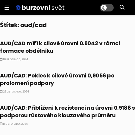
Štítek:
aud/cad
TECHNICKÁ ANALÝZA
AUD/CAD míří k cílové úrovni 0.9042 v rámci
formace obdélníku
16 PROSINCE, 2024
TECHNICKÁ ANALÝZA
AUD/CAD: Pokles k cílové úrovni 0,9056 po
prolomení podpory
22 LISTOPADU, 2024
TECHNICKÁ ANALÝZA
AUD/CAD: Přiblížení k rezistenci na úrovni 0.9188 s
podporou růstového klouzavého průměru
11 LISTOPADU, 2024