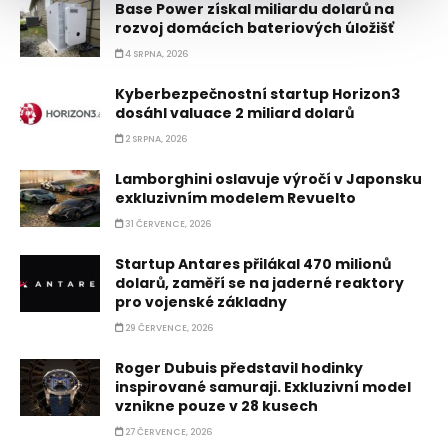
Base Power získal miliardu dolarů na
rozvoj domácích bateriových úložišť
4 SRPNA, 2026
Kyberbezpečnostní startup Horizon3
dosáhl valuace 2 miliard dolarů
2 SRPNA, 2026
Lamborghini oslavuje výročí v Japonsku
exkluzivním modelem Revuelto
31 ČERVENCE, 2026
Startup Antares přilákal 470 milionů
dolarů, zaměří se na jaderné reaktory
pro vojenské základny
29 ČERVENCE, 2026
Roger Dubuis představil hodinky
inspirované samuraji. Exkluzivní model
vznikne pouze v 28 kusech
27 ČERVENCE, 2026