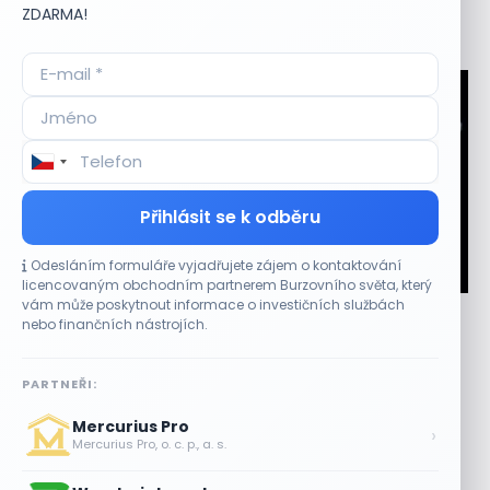
ZDARMA!
Aktuální
příležitosti
Přihlásit se k odběru
Odesláním formuláře vyjadřujete zájem o kontaktování
CO HÝBE TRHEM
licencovaným obchodním partnerem Burzovního světa, který
vám může poskytnout informace o investičních službách
Micron posílil o 7,6 % a zvýšil podíl na trhu DRAM
nebo finančních nástrojích.
5 SRPNA, 2026
Akcie se přiblížily červencovému maximu Akcie
PARTNEŘI:
společnosti Micron Technology (MU) v úterý uzavřely o
Mercurius Pro
7,6 % výše na 892,67 dolaru....
›
Mercurius Pro, o. c. p., a. s.
Akcie SK Hynix stoupají, investoři sázejí