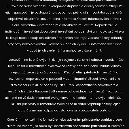
Burzovního Světa vycházejí z veřejně dostupných a důvěryhodných zdrojů. Při
jejich zpracování je postupováno s odbornou péčí a cílem poskytovat čtenářům
objektivní, aktuální a srozumitelné informace. Obsah internetových stránek
slouží výhradně k informačním a vzdělávacím účelům. Nepředstavuje
individuální investiční doporučení, investiční poradenství ani nabídku či výzvu
ke koupi nebo prodeji konkrétních finančních nástrojů. Veškeré názory, odhady,
prognózy nebo očekávání uvedené v článcích vyjadřují informace dostupné
v době jejich zveřejnění a mohou se v čase měnit.
Investování na kapitálových trzích je spojeno s rizikem. Hodnota investic může
růst i klesat a návratnost investované částky není zaručena. Minulé výnosy
nejsou zárukou výnosů budoucích. Před přijetím jakéhokoli investičního
rozhodnutí doporučujeme posoudit vlastní finanční situaci, investiční cíle
a toleranci k riziku, případně využít služeb licencovaného poskytovatele
investičních služeb. Burzovní Svět nenese odpovědnost za investiční rozhodnutí
učiněná na základě informací zveřejněných na těchto internetových stránkách.
Diskusní příspěvky a komentáře zveřejněné uživateli vyjadřují názory jejich
autorů a nemusí odpovídat stanovisku provozovatele portálu.
Odesláním kontaktního formuláře nebo udělením příslušného souhlasu bere
uživatel na vědomí, že může být kontaktován obchodním partnerem Burzovního