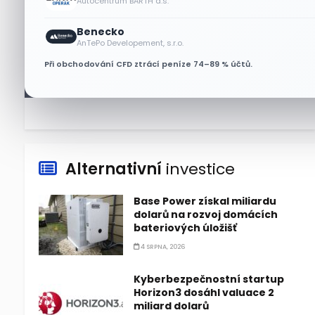
Autocentrum BARTH a.s.
6 SRPNA, 2026
Benecko
Micron posílil o 7,6 % a zvýšil
AnTePo Developement, s.r.o.
podíl na trhu DRAM
Při obchodování CFD ztrácí peníze 74–89 % účtů.
5 SRPNA, 2026
Alternativní
investice
Base Power získal miliardu
dolarů na rozvoj domácích
bateriových úložišť
4 SRPNA, 2026
Kyberbezpečnostní startup
Horizon3 dosáhl valuace 2
miliard dolarů