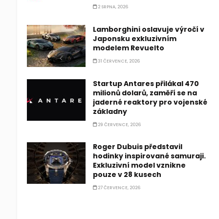
2 SRPNA, 2026
Lamborghini oslavuje výročí v
Japonsku exkluzivním
modelem Revuelto
31 ČERVENCE, 2026
Startup Antares přilákal 470
milionů dolarů, zaměří se na
jaderné reaktory pro vojenské
základny
29 ČERVENCE, 2026
Roger Dubuis představil
hodinky inspirované samuraji.
Exkluzivní model vznikne
pouze v 28 kusech
27 ČERVENCE, 2026