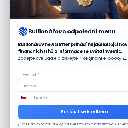
Bullionářovo odpolední menu
Bullionářův newsletter přináší nejdůležitější nov
Aktuální
příležitosti
finančních trhů a informace ze světa investic.
Zadejte své údaje a získejte 4 originální e-booky Z
CO HÝBE TRHEM
Přihlásit se k odběru
Plány Starlinku srazily akcie T-Mobile, AT&T
Odesláním formuláře vyjadřujete zájem o kontaktování lic