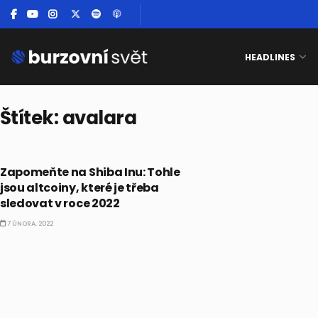
HEADLINES
Štítek:
avalara
CO HÝBE TRHEM
Zapomeňte na Shiba Inu: Tohle
jsou altcoiny, které je třeba
sledovat v roce 2022
7 ÚNORA, 2022