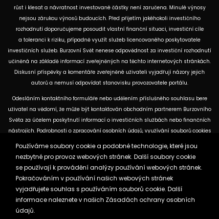
růst i klesat a návratnost investované částky není zaručena. Minulé výnosy
nejsou zárukou výnosů budoucích. Před přijetím jakéhokoli investičního
rozhodnutí doporučujeme posoudit vlastní finanční situaci, investiční cíle
a toleranci k riziku, případně využít služeb licencovaného poskytovatele
investičních služeb. Burzovní Svět nenese odpovědnost za investiční rozhodnutí
učiněná na základě informací zveřejněných na těchto internetových stránkách.
Diskusní příspěvky a komentáře zveřejněné uživateli vyjadřují názory jejich
autorů a nemusí odpovídat stanovisku provozovatele portálu.
Odesláním kontaktního formuláře nebo udělením příslušného souhlasu bere
uživatel na vědomí, že může být kontaktován obchodním partnerem Burzovního
Světa za účelem poskytnutí informací o investičních službách nebo finančních
nástrojích. Podrobnosti o zpracování osobních údajů, využívání souborů cookies
a obchodních partnerech jsou uvedeny v příslušných dokumentech
Používáme soubory cookie a podobné technologie, které jsou
dostupných na těchto internetových stránkách. U jednotlivých článků mohou
nezbytné pro provoz webových stránek. Další soubory cookie
být uvedeny informace o použitých zdrojích, datu původní analýzy nebo datu,
se používají k provádění analýzy používání webových stránek.
ke kterému se vztahují uvedené tržní údaje.
Pokračováním v používání našich webových stránek
vyjadřujete souhlas s používáním souborů cookie. Další
informace naleznete v našich
Zásadách ochrany osobních
Zásady ochrany osobních údajů a cookies
údajů.
Reklama
Kontakt