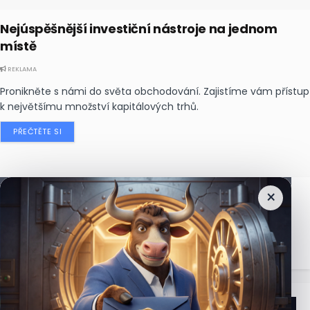
Nejúspěšnější investiční nástroje na jednom
místě
REKLAMA
Pronikněte s námi do světa obchodování. Zajistíme vám přístup
k největšímu množství kapitálových trhů.
PŘEČTĚTE SI
×
Nejčtenější
zprávy