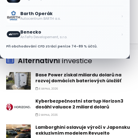
Partnerství s Googlem zvedlo akcie
Oracle za dva týdny o 27 %
Barth Operák
›
Autocentrum BARTH a.s.
9 SRPNA, 2026
Benecko
›
AnTePo Developement, s.r.o.
Při obchodování CFD ztrácí peníze 74–89 % účtů.
Alternativní
investice
Base Power získal miliardu dolarů na
rozvoj domácích bateriových úložišť
4 SRPNA, 2026
Kyberbezpečnostní startup Horizon3
dosáhl valuace 2 miliard dolarů
2 SRPNA, 2026
Lamborghini oslavuje výročí v Japonsku
exkluzivním modelem Revuelto