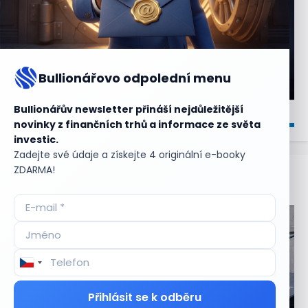
Bullionářovo odpolední menu
Bullionářův newsletter přináší nejdůležitější
novinky z finančních trhů a informace ze světa
investic.
Zadejte své údaje a získejte 4 originální e-booky
ZDARMA!
Aktuální
příležitosti
Přihlásit se k odběru