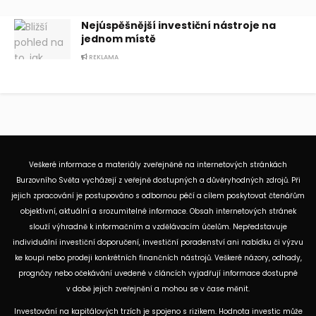
Nejúspěšnější investiční nástroje na
jednom místě
REKLAMA
Veškeré informace a materiály zveřejněné na internetových stránkách
Burzovního Světa vycházejí z veřejně dostupných a důvěryhodných zdrojů. Při
jejich zpracování je postupováno s odbornou péčí a cílem poskytovat čtenářům
objektivní, aktuální a srozumitelné informace. Obsah internetových stránek
slouží výhradně k informačním a vzdělávacím účelům. Nepředstavuje
individuální investiční doporučení, investiční poradenství ani nabídku či výzvu
ke koupi nebo prodeji konkrétních finančních nástrojů. Veškeré názory, odhady,
prognózy nebo očekávání uvedené v článcích vyjadřují informace dostupné
v době jejich zveřejnění a mohou se v čase měnit.
Investování na kapitálových trzích je spojeno s rizikem. Hodnota investic může