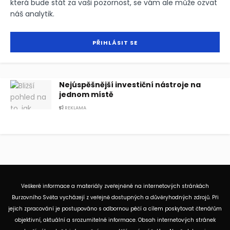
která bude stát za vaši pozornost, se vám ale může ozvat
náš analytik.
Nejúspěšnější investiční nástroje na
jednom místě
REKLAMA
Veškeré informace a materiály zveřejněné na internetových stránkách
Burzovního Světa vycházejí z veřejně dostupných a důvěryhodných zdrojů. Při
jejich zpracování je postupováno s odbornou péčí a cílem poskytovat čtenářům
objektivní, aktuální a srozumitelné informace. Obsah internetových stránek