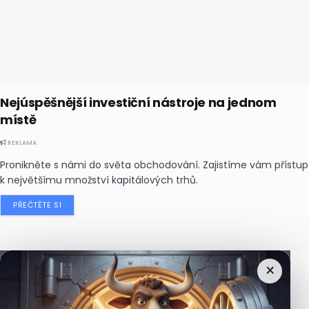
Nejúspěšnější investiční nástroje na jednom
místě
REKLAMA
Pronikněte s námi do světa obchodování. Zajistíme vám přístup
k největšímu množství kapitálových trhů.
PŘEČTĚTE SI
×
Nejčtenější
zprávy