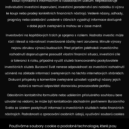
slouží výhradně k informačním a vzdělávacím účelům. Nepředstavuje
individuální investiční doporučení, investiční poradenství ani nabídku či výzvu
ke koupi nebo prodeji konkrétních finančních nástrojů. Veškeré názory, odhady,
prognózy nebo očekávání uvedené v článcích vyjadřují informace dostupné
v době jejich zveřejnění a mohou se v čase měnit.
Investování na kapitálových trzích je spojeno s rizikem. Hodnota investic může
růst i klesat a návratnost investované částky není zaručena. Minulé výnosy
nejsou zárukou výnosů budoucích. Před přijetím jakéhokoli investičního
rozhodnutí doporučujeme posoudit vlastní finanční situaci, investiční cíle
a toleranci k riziku, případně využít služeb licencovaného poskytovatele
investičních služeb. Burzovní Svět nenese odpovědnost za investiční rozhodnutí
učiněná na základě informací zveřejněných na těchto internetových stránkách.
Diskusní příspěvky a komentáře zveřejněné uživateli vyjadřují názory jejich
autorů a nemusí odpovídat stanovisku provozovatele portálu.
Odesláním kontaktního formuláře nebo udělením příslušného souhlasu bere
uživatel na vědomí, že může být kontaktován obchodním partnerem Burzovního
Světa za účelem poskytnutí informací o investičních službách nebo finančních
nástrojích. Podrobnosti o zpracování osobních údajů, využívání souborů cookies
a obchodních partnerech jsou uvedeny v příslušných dokumentech
Používáme soubory cookie a podobné technologie, které jsou
dostupných na těchto internetových stránkách. U jednotlivých článků mohou