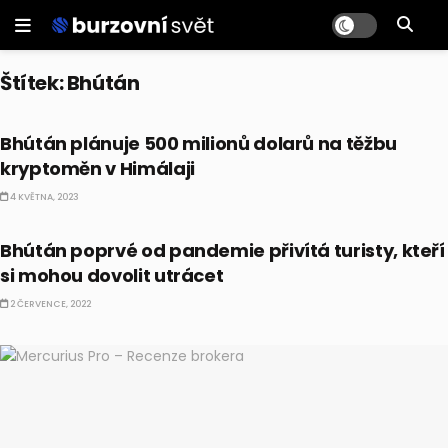
Štítek:
Bhútán
KRYPTO
Bhútán plánuje 500 milionů dolarů na těžbu
kryptoměn v Himálaji
4 KVĚTNA, 2023
EKONOMIKA
Bhútán poprvé od pandemie přivítá turisty, kteří
si mohou dovolit utrácet
2 ČERVENCE, 2022