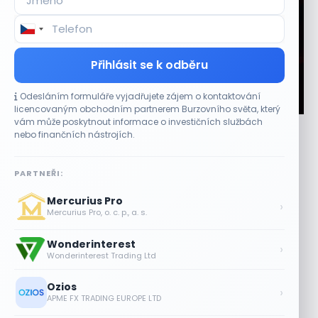
Přihlásit se k odběru
Odesláním formuláře vyjadřujete zájem o kontaktování
CO HÝBE TRHEM
licencovaným obchodním partnerem Burzovního světa, který
vám může poskytnout informace o investičních službách
Plány Starlinku srazily akcie T-Mobile, AT&T a
nebo finančních nástrojích.
Verizonu
6 SRPNA, 2026
PARTNEŘI:
Telekomunikační akcie reagovaly poklesem Komentáře
Mercurius Pro
vedení společnosti SpaceX (SPCX) během hovoru k
›
Mercurius Pro, o. c. p., a. s.
výsledkům za druhé čtvrtletí obnovily obavy z dopadu...
Wonderinterest
Lisa Su zlehčuje Muskův závazek vůči
›
Wonderinterest Trading Ltd
Nvidii. Akcie AMD po výsledcích klesají
6 SRPNA, 2026
Ozios
›
APME FX TRADING EUROPE LTD
Asijské technologie oslabily, SK Hynix se