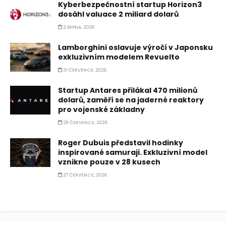
Kyberbezpečnostní startup Horizon3
dosáhl valuace 2 miliard dolarů
2 SRPNA, 2026
Lamborghini oslavuje výročí v Japonsku
exkluzivním modelem Revuelto
31 ČERVENCE, 2026
Startup Antares přilákal 470 milionů
dolarů, zaměří se na jaderné reaktory
pro vojenské základny
29 ČERVENCE, 2026
Roger Dubuis představil hodinky
inspirované samuraji. Exkluzivní model
vznikne pouze v 28 kusech
27 ČERVENCE, 2026