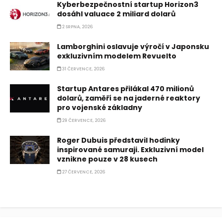
Kyberbezpečnostní startup Horizon3
dosáhl valuace 2 miliard dolarů
2 SRPNA, 2026
Lamborghini oslavuje výročí v Japonsku
exkluzivním modelem Revuelto
31 ČERVENCE, 2026
Startup Antares přilákal 470 milionů
dolarů, zaměří se na jaderné reaktory
pro vojenské základny
29 ČERVENCE, 2026
Roger Dubuis představil hodinky
inspirované samuraji. Exkluzivní model
vznikne pouze v 28 kusech
27 ČERVENCE, 2026