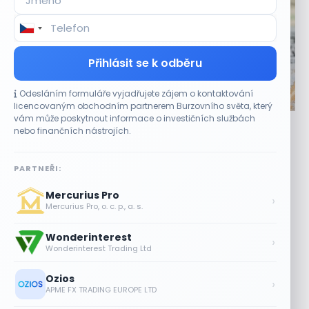
Přihlásit se k odběru
Odesláním formuláře vyjadřujete zájem o kontaktování
CO HÝBE TRHEM
licencovaným obchodním partnerem Burzovního světa, který
vám může poskytnout informace o investičních službách
Optimismus investorů podle Bank of America
nebo finančních nástrojích.
dosáhl maxima od roku 2021
9 SRPNA, 2026
PARTNEŘI:
Indikátor vystoupal hluboko nad hranici osmi bodů
Mercurius Pro
Optimismus investorů se podle interního ukazatele Bank
›
Mercurius Pro, o. c. p., a. s.
of America (BAC) dostal na nejvyšší...
Wonderinterest
Etsy překonala odhady tržeb, objem
›
Wonderinterest Trading Ltd
prodejů vzrostl meziročně o 7,5 %
9 SRPNA, 2026
Ozios
›
APME FX TRADING EUROPE LTD
Partnerství s Googlem zvedlo akcie