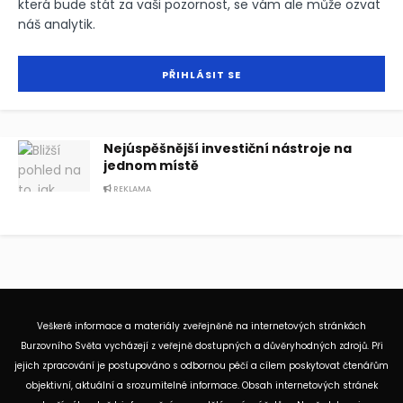
která bude stát za vaši pozornost, se vám ale může ozvat
náš analytik.
Nejúspěšnější investiční nástroje na
jednom místě
REKLAMA
Veškeré informace a materiály zveřejněné na internetových stránkách
Burzovního Světa vycházejí z veřejně dostupných a důvěryhodných zdrojů. Při
jejich zpracování je postupováno s odbornou péčí a cílem poskytovat čtenářům
objektivní, aktuální a srozumitelné informace. Obsah internetových stránek