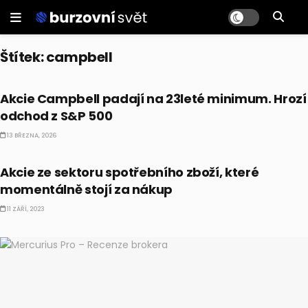
Štítek:
campbell
VÝSLEDKY
Akcie Campbell padají na 23leté minimum. Hrozí
odchod z S&P 500
13 BŘEZNA, 2026
AKCIE
Akcie ze sektoru spotřebního zboží, které
momentálně stojí za nákup
11 ZÁŘÍ, 2023