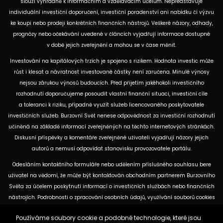
slouží výhradně k informačním a vzdělávacím účelům. Nepředstavuje
individuální investiční doporučení, investiční poradenství ani nabídku či výzvu
ke koupi nebo prodeji konkrétních finančních nástrojů. Veškeré názory, odhady,
prognózy nebo očekávání uvedené v článcích vyjadřují informace dostupné
v době jejich zveřejnění a mohou se v čase měnit.
Investování na kapitálových trzích je spojeno s rizikem. Hodnota investic může
růst i klesat a návratnost investované částky není zaručena. Minulé výnosy
nejsou zárukou výnosů budoucích. Před přijetím jakéhokoli investičního
rozhodnutí doporučujeme posoudit vlastní finanční situaci, investiční cíle
a toleranci k riziku, případně využít služeb licencovaného poskytovatele
investičních služeb. Burzovní Svět nenese odpovědnost za investiční rozhodnutí
učiněná na základě informací zveřejněných na těchto internetových stránkách.
Diskusní příspěvky a komentáře zveřejněné uživateli vyjadřují názory jejich
autorů a nemusí odpovídat stanovisku provozovatele portálu.
Odesláním kontaktního formuláře nebo udělením příslušného souhlasu bere
uživatel na vědomí, že může být kontaktován obchodním partnerem Burzovního
Světa za účelem poskytnutí informací o investičních službách nebo finančních
nástrojích. Podrobnosti o zpracování osobních údajů, využívání souborů cookies
a obchodních partnerech jsou uvedeny v příslušných dokumentech
Používáme soubory cookie a podobné technologie, které jsou
dostupných na těchto internetových stránkách. U jednotlivých článků mohou