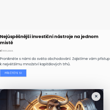
Nejúspěšnější investiční nástroje na jednom
místě
REKLAMA
Pronikněte s námi do světa obchodování. Zajistíme vám přístup
k největšímu množství kapitálových trhů.
PŘEČTĚTE SI
×
Nejčtenější
zprávy