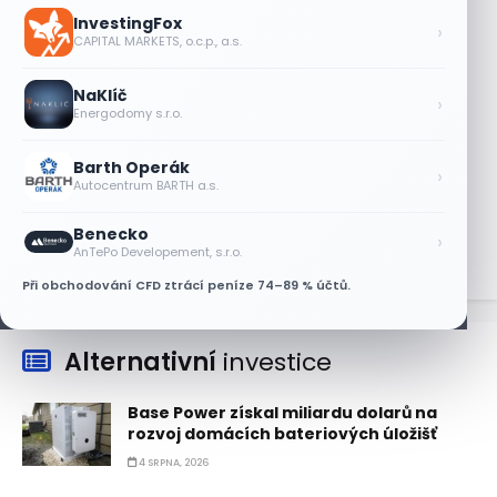
Oracle za dva týdny o 27 %
InvestingFox
›
9 SRPNA, 2026
CAPITAL MARKETS, o.c.p., a.s.
Výsledky společností jsou silné. Proč to
NaKlíč
akciový trh zatím neoceňuje?
›
Energodomy s.r.o.
8 SRPNA, 2026
Barth Operák
Objednávky DoorDash vzrostly téměř o
›
Autocentrum BARTH a.s.
28 %, akcie rostou
8 SRPNA, 2026
Benecko
›
AnTePo Developement, s.r.o.
Při obchodování CFD ztrácí peníze 74–89 % účtů.
Alternativní
investice
Base Power získal miliardu dolarů na
rozvoj domácích bateriových úložišť
4 SRPNA, 2026