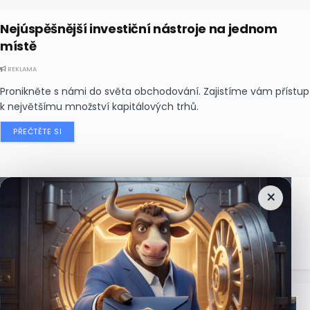
Nejúspěšnější investiční nástroje na jednom
místě
REKLAMA
Pronikněte s námi do světa obchodování. Zajistíme vám přístup
k největšímu množství kapitálových trhů.
PŘEČTĚTE SI
×
Nejčtenější
zprávy