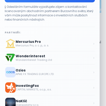
Odesláním formuláře vyjadřujete zájem o kontaktování
CO HÝBE TRHEM
licencovaným obchodním partnerem Burzovního světa, který
vám může poskytnout informace o investičních službách
Akcie Micron klesají, ale nejhoršímu výprodeji
nebo finančních nástrojích.
paměťových čipů unikly
7 SRPNA, 2026
PARTNEŘI:
Paměťový sektor zasáhl plošný pokles Akcie společnosti
Mercurius Pro
Micron Technology (MU) ve čtvrtek uzavřely obchodování
›
Mercurius Pro, o. c. p., a. s.
se ztrátou 1,3 %. Výrobce paměťových...
Wonderinterest
Jalapeňová kauza tlačí akcie Chipotle
›
Wonderinterest Trading Ltd
níž. Analytici ale zůstávají klidní
7 SRPNA, 2026
Ozios
›
APME FX TRADING EUROPE LTD
Tesla míří na obrovský trh
samořiditelných aut. Akcie reagují
InvestingFox
růstem
›
CAPITAL MARKETS, o.c.p., a.s.
7 SRPNA, 2026
NaKlíč
Plány Starlinku srazily akcie T-Mobile,
›
Energodomy s.r.o.