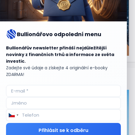
Bullionářovo odpolední menu
Bullionářův newsletter přináší nejdůležitější
novinky z finančních trhů a informace ze světa
investic.
Zadejte své údaje a získejte 4 originální e-booky
ZDARMA!
Aktuální
příležitosti
Přihlásit se k odběru