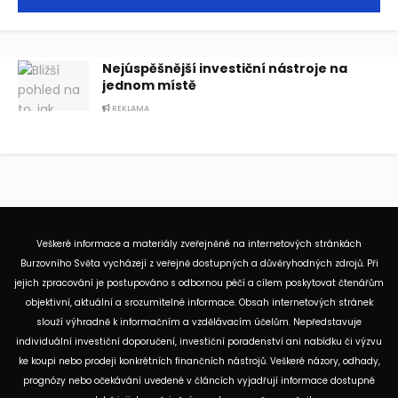
Nejúspěšnější investiční nástroje na
jednom místě
REKLAMA
Veškeré informace a materiály zveřejněné na internetových stránkách
Burzovního Světa vycházejí z veřejně dostupných a důvěryhodných zdrojů. Při
jejich zpracování je postupováno s odbornou péčí a cílem poskytovat čtenářům
objektivní, aktuální a srozumitelné informace. Obsah internetových stránek
slouží výhradně k informačním a vzdělávacím účelům. Nepředstavuje
individuální investiční doporučení, investiční poradenství ani nabídku či výzvu
ke koupi nebo prodeji konkrétních finančních nástrojů. Veškeré názory, odhady,
prognózy nebo očekávání uvedené v článcích vyjadřují informace dostupné