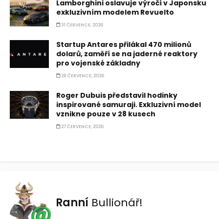
Lamborghini oslavuje výročí v Japonsku
exkluzivním modelem Revuelto
31 ČERVENCE, 2026
Startup Antares přilákal 470 milionů
dolarů, zaměří se na jaderné reaktory
pro vojenské základny
29 ČERVENCE, 2026
Roger Dubuis představil hodinky
inspirované samuraji. Exkluzivní model
vznikne pouze v 28 kusech
27 ČERVENCE, 2026
Ranní
Bullionář!