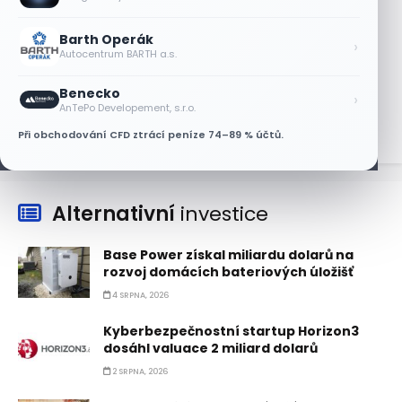
AT&T a Verizonu
6 SRPNA, 2026
Barth Operák
›
Autocentrum BARTH a.s.
Lisa Su zlehčuje Muskův závazek vůči
Nvidii. Akcie AMD po výsledcích klesají
Benecko
›
6 SRPNA, 2026
AnTePo Developement, s.r.o.
Při obchodování CFD ztrácí peníze 74–89 % účtů.
Alternativní
investice
Base Power získal miliardu dolarů na
rozvoj domácích bateriových úložišť
4 SRPNA, 2026
Kyberbezpečnostní startup Horizon3
dosáhl valuace 2 miliard dolarů
2 SRPNA, 2026