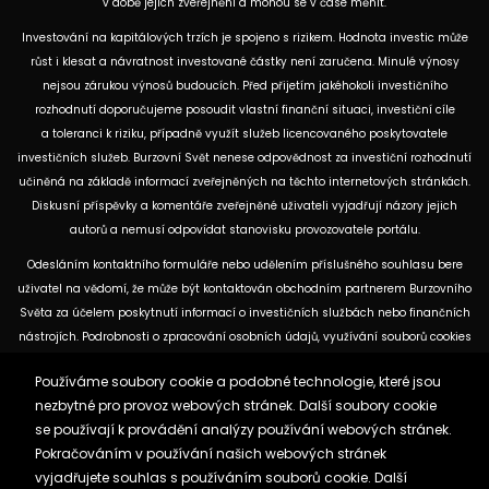
v době jejich zveřejnění a mohou se v čase měnit.
Investování na kapitálových trzích je spojeno s rizikem. Hodnota investic může
růst i klesat a návratnost investované částky není zaručena. Minulé výnosy
nejsou zárukou výnosů budoucích. Před přijetím jakéhokoli investičního
rozhodnutí doporučujeme posoudit vlastní finanční situaci, investiční cíle
a toleranci k riziku, případně využít služeb licencovaného poskytovatele
investičních služeb. Burzovní Svět nenese odpovědnost za investiční rozhodnutí
učiněná na základě informací zveřejněných na těchto internetových stránkách.
Diskusní příspěvky a komentáře zveřejněné uživateli vyjadřují názory jejich
autorů a nemusí odpovídat stanovisku provozovatele portálu.
Odesláním kontaktního formuláře nebo udělením příslušného souhlasu bere
uživatel na vědomí, že může být kontaktován obchodním partnerem Burzovního
Světa za účelem poskytnutí informací o investičních službách nebo finančních
nástrojích. Podrobnosti o zpracování osobních údajů, využívání souborů cookies
a obchodních partnerech jsou uvedeny v příslušných dokumentech
Používáme soubory cookie a podobné technologie, které jsou
dostupných na těchto internetových stránkách. U jednotlivých článků mohou
nezbytné pro provoz webových stránek. Další soubory cookie
být uvedeny informace o použitých zdrojích, datu původní analýzy nebo datu,
se používají k provádění analýzy používání webových stránek.
ke kterému se vztahují uvedené tržní údaje.
Pokračováním v používání našich webových stránek
vyjadřujete souhlas s používáním souborů cookie. Další