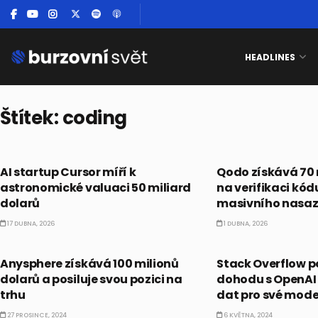
HEADLINES
Štítek:
coding
ALTERNATIVNÍ INVESTICE
ALTERNATIVNÍ INVES
AI startup Cursor míří k
Qodo získává 70 
astronomické valuaci 50 miliard
na verifikaci kódu
dolarů
masivního nasaz
17 DUBNA, 2026
1 DUBNA, 2026
ALTERNATIVNÍ INVESTICE
ALTERNATIVNÍ INVES
Anysphere získává 100 milionů
Stack Overflow p
dolarů a posiluje svou pozici na
dohodu s OpenAI
trhu
dat pro své mode
27 PROSINCE, 2024
6 KVĚTNA, 2024