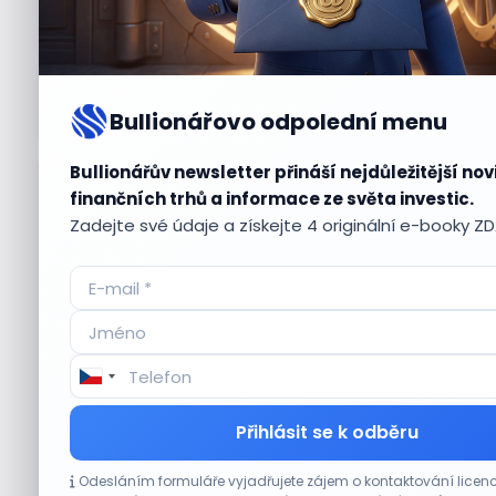
Bullionářovo odpolední menu
Bullionářův newsletter přináší nejdůležitější nov
Aktuální
příležitosti
finančních trhů a informace ze světa investic.
Zadejte své údaje a získejte 4 originální e-booky Z
CO HÝBE TRHEM
Přihlásit se k odběru
Plány Starlinku srazily akcie T-Mobile, AT&T
Odesláním formuláře vyjadřujete zájem o kontaktování lic