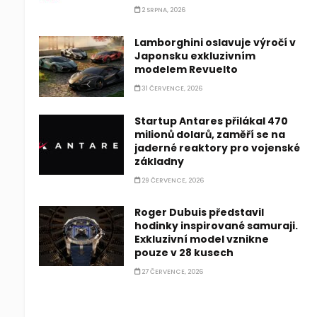
2 SRPNA, 2026
Lamborghini oslavuje výročí v
Japonsku exkluzivním
modelem Revuelto
31 ČERVENCE, 2026
Startup Antares přilákal 470
milionů dolarů, zaměří se na
jaderné reaktory pro vojenské
základny
29 ČERVENCE, 2026
Roger Dubuis představil
hodinky inspirované samuraji.
Exkluzivní model vznikne
pouze v 28 kusech
27 ČERVENCE, 2026