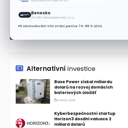
Autocentrum BARTH a.s.
6 SRPNA, 2026
Benecko
Micron posílil o 7,6 % a zvýšil
AnTePo Developement, s.r.o.
podíl na trhu DRAM
Při obchodování CFD ztrácí peníze 74–89 % účtů.
5 SRPNA, 2026
Alternativní
investice
Base Power získal miliardu
dolarů na rozvoj domácích
bateriových úložišť
4 SRPNA, 2026
Kyberbezpečnostní startup
Horizon3 dosáhl valuace 2
miliard dolarů