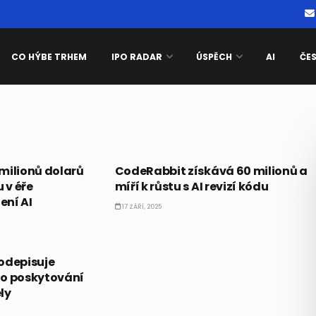
CO HÝBE TRHEM
IPO RADAR
ÚSPĚCH
AI
ČE
TICE
ALTERNATIVNÍ INVESTICE
milionů dolarů
CodeRabbit získává 60 milionů a
 v éře
míří k růstu s AI revizí kódu
ení AI
17 ZÁŘÍ, 2025
TICE
odepisuje
 o poskytování
ly