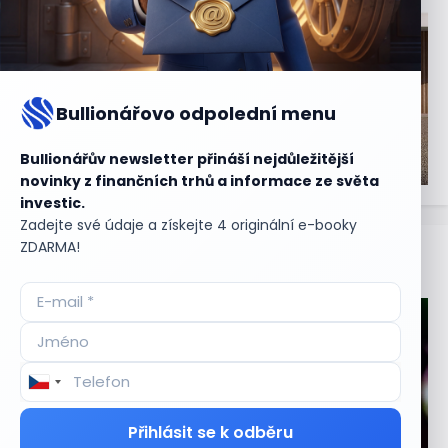
Bullionářovo odpolední menu
Bullionářův newsletter přináší nejdůležitější
novinky z finančních trhů a informace ze světa
investic.
Zadejte své údaje a získejte 4 originální e-booky
ZDARMA!
Aktuální
příležitosti
Přihlásit se k odběru