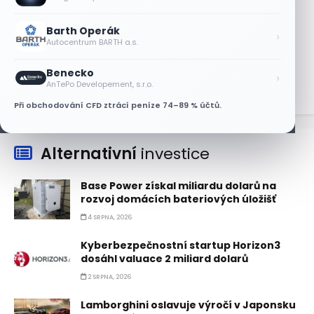
5 SRPNA, 2026
Barth Operák
Akcie SK Hynix stoupají, investoři sázejí
›
Autocentrum BARTH a.s.
na plán výplaty dividend
5 SRPNA, 2026
Benecko
›
AnTePo Developement, s.r.o.
Při obchodování CFD ztrácí peníze 74–89 % účtů.
Alternativní
investice
Base Power získal miliardu dolarů na
rozvoj domácích bateriových úložišť
4 SRPNA, 2026
Kyberbezpečnostní startup Horizon3
dosáhl valuace 2 miliard dolarů
2 SRPNA, 2026
Lamborghini oslavuje výročí v Japonsku