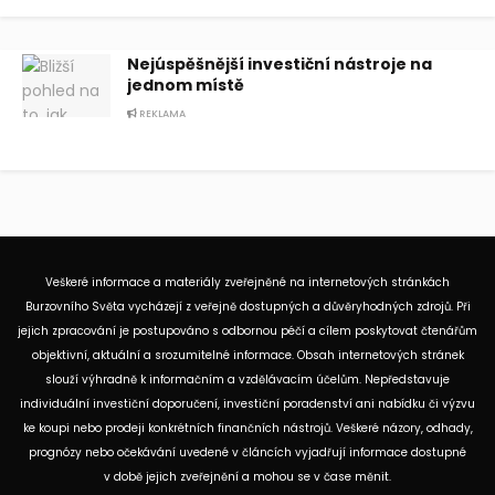
Nejúspěšnější investiční nástroje na
jednom místě
REKLAMA
Veškeré informace a materiály zveřejněné na internetových stránkách
Burzovního Světa vycházejí z veřejně dostupných a důvěryhodných zdrojů. Při
jejich zpracování je postupováno s odbornou péčí a cílem poskytovat čtenářům
objektivní, aktuální a srozumitelné informace. Obsah internetových stránek
slouží výhradně k informačním a vzdělávacím účelům. Nepředstavuje
individuální investiční doporučení, investiční poradenství ani nabídku či výzvu
ke koupi nebo prodeji konkrétních finančních nástrojů. Veškeré názory, odhady,
prognózy nebo očekávání uvedené v článcích vyjadřují informace dostupné
v době jejich zveřejnění a mohou se v čase měnit.