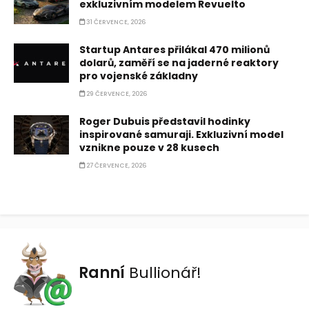
exkluzivním modelem Revuelto
31 ČERVENCE, 2026
Startup Antares přilákal 470 milionů
dolarů, zaměří se na jaderné reaktory
pro vojenské základny
29 ČERVENCE, 2026
Roger Dubuis představil hodinky
inspirované samuraji. Exkluzivní model
vznikne pouze v 28 kusech
27 ČERVENCE, 2026
Ranní
Bullionář!