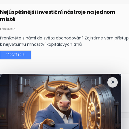
Nejúspěšnější investiční nástroje na jednom
místě
REKLAMA
Pronikněte s námi do světa obchodování. Zajistíme vám přístup
k největšímu množství kapitálových trhů.
PŘEČTĚTE SI
×
Nejčtenější
zprávy