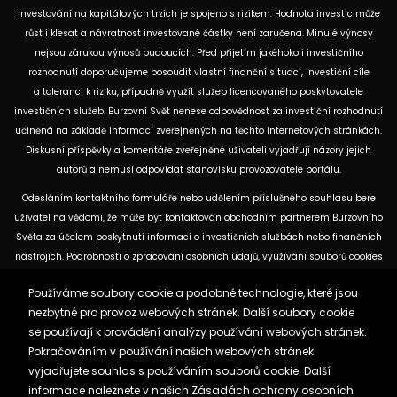
Investování na kapitálových trzích je spojeno s rizikem. Hodnota investic může
růst i klesat a návratnost investované částky není zaručena. Minulé výnosy
nejsou zárukou výnosů budoucích. Před přijetím jakéhokoli investičního
rozhodnutí doporučujeme posoudit vlastní finanční situaci, investiční cíle
a toleranci k riziku, případně využít služeb licencovaného poskytovatele
investičních služeb. Burzovní Svět nenese odpovědnost za investiční rozhodnutí
učiněná na základě informací zveřejněných na těchto internetových stránkách.
Diskusní příspěvky a komentáře zveřejněné uživateli vyjadřují názory jejich
autorů a nemusí odpovídat stanovisku provozovatele portálu.
Odesláním kontaktního formuláře nebo udělením příslušného souhlasu bere
uživatel na vědomí, že může být kontaktován obchodním partnerem Burzovního
Světa za účelem poskytnutí informací o investičních službách nebo finančních
nástrojích. Podrobnosti o zpracování osobních údajů, využívání souborů cookies
a obchodních partnerech jsou uvedeny v příslušných dokumentech
Používáme soubory cookie a podobné technologie, které jsou
dostupných na těchto internetových stránkách. U jednotlivých článků mohou
nezbytné pro provoz webových stránek. Další soubory cookie
být uvedeny informace o použitých zdrojích, datu původní analýzy nebo datu,
se používají k provádění analýzy používání webových stránek.
ke kterému se vztahují uvedené tržní údaje.
Pokračováním v používání našich webových stránek
vyjadřujete souhlas s používáním souborů cookie. Další
Zásady ochrany osobních údajů a cookies
informace naleznete v našich
Zásadách ochrany osobních