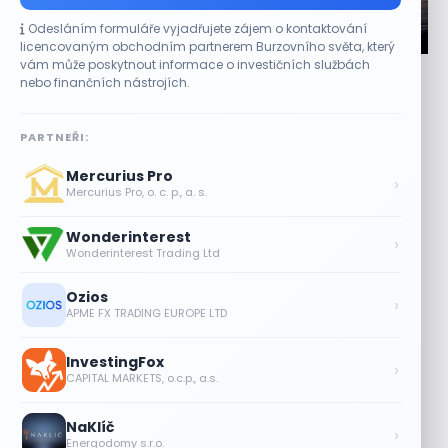
Odesláním formuláře vyjadřujete zájem o kontaktování
CO HÝBE TRHEM
licencovaným obchodním partnerem Burzovního světa, který
vám může poskytnout informace o investičních službách
Jalapeňová kauza tlačí akcie Chipotle níž.
nebo finančních nástrojích.
Analytici ale zůstávají klidní
7 SRPNA, 2026
PARTNEŘI:
Stažení papriček zasáhlo cenu akcií Akcie provozovatele
Mercurius Pro
restaurací Chipotle Mexican Grill (CMG) ve čtvrtek
›
Mercurius Pro, o. c. p., a. s.
oslabovaly o 2,9 % a prodloužily...
Wonderinterest
Tesla míří na obrovský trh
›
Wonderinterest Trading Ltd
samořiditelných aut. Akcie reagují
růstem
Ozios
›
7 SRPNA, 2026
APME FX TRADING EUROPE LTD
Plány Starlinku srazily akcie T-Mobile,
InvestingFox
AT&T a Verizonu
›
CAPITAL MARKETS, o.c.p., a.s.
6 SRPNA, 2026
NaKlíč
Lisa Su zlehčuje Muskův závazek vůči
›
Energodomy s.r.o.