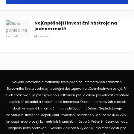
Nejúspěšnější investiční nástroje na
jednom místě
REKLAMA
Veškeré informace a materiály zveřejněné na internetových stránkách
Burzovního Světa vycházejí z veřejně dostupných a důvěryhodných zdrojů. Při
jejich zpracování je postupováno s odbornou péčí a cílem poskytovat čtenářům
objektivní, aktuální a srozumitelné informace. Obsah internetových stránek
slouží výhradně k informačním a vzdělávacím účelům. Nepředstavuje
individuální investiční doporučení, investiční poradenství ani nabídku či výzvu
ke koupi nebo prodeji konkrétních finančních nástrojů. Veškeré názory, odhady,
prognózy nebo očekávání uvedené v článcích vyjadřují informace dostupné