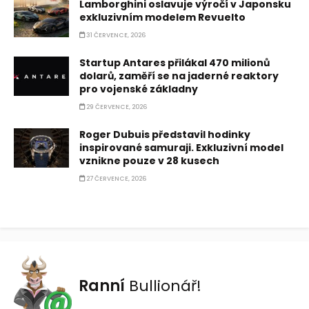
Lamborghini oslavuje výročí v Japonsku
exkluzivním modelem Revuelto
31 ČERVENCE, 2026
Startup Antares přilákal 470 milionů
dolarů, zaměří se na jaderné reaktory
pro vojenské základny
29 ČERVENCE, 2026
Roger Dubuis představil hodinky
inspirované samuraji. Exkluzivní model
vznikne pouze v 28 kusech
27 ČERVENCE, 2026
Ranní
Bullionář!