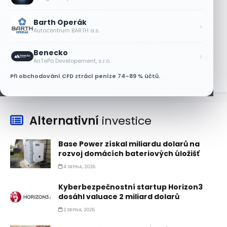
Nvidii. Akcie AMD po výsledcích klesají
6 SRPNA, 2026
Barth Operák
›
Autocentrum BARTH a.s.
Asijské technologie oslabily, SK Hynix se
propadl téměř o 10 %
Benecko
›
6 SRPNA, 2026
AnTePo Developement, s.r.o.
Při obchodování CFD ztrácí peníze 74–89 % účtů.
Alternativní
investice
Base Power získal miliardu dolarů na
rozvoj domácích bateriových úložišť
4 SRPNA, 2026
Kyberbezpečnostní startup Horizon3
dosáhl valuace 2 miliard dolarů
2 SRPNA, 2026