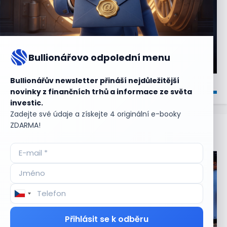
Bullionářovo odpolední menu
Bullionářův newsletter přináší nejdůležitější
novinky z finančních trhů a informace ze světa
investic.
Zadejte své údaje a získejte 4 originální e-booky
ZDARMA!
Aktuální
příležitosti
Přihlásit se k odběru