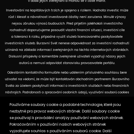
v době jejich zveřejnění a mohou se v čase měnit.
Investování na kapitálových trzích je spojeno s rizikem. Hodnota investic může
růst i klesat a návratnost investované částky není zaručena. Minulé výnosy
nejsou zárukou výnosů budoucích. Před přijetím jakéhokoli investičního
rozhodnutí doporučujeme posoudit vlastní finanční situaci, investiční cíle
a toleranci k riziku, případně využít služeb licencovaného poskytovatele
investičních služeb. Burzovní Svět nenese odpovědnost za investiční rozhodnutí
učiněná na základě informací zveřejněných na těchto internetových stránkách.
Diskusní příspěvky a komentáře zveřejněné uživateli vyjadřují názory jejich
autorů a nemusí odpovídat stanovisku provozovatele portálu.
Odesláním kontaktního formuláře nebo udělením příslušného souhlasu bere
uživatel na vědomí, že může být kontaktován obchodním partnerem Burzovního
Světa za účelem poskytnutí informací o investičních službách nebo finančních
nástrojích. Podrobnosti o zpracování osobních údajů, využívání souborů cookies
a obchodních partnerech jsou uvedeny v příslušných dokumentech
Používáme soubory cookie a podobné technologie, které jsou
dostupných na těchto internetových stránkách. U jednotlivých článků mohou
nezbytné pro provoz webových stránek. Další soubory cookie
být uvedeny informace o použitých zdrojích, datu původní analýzy nebo datu,
se používají k provádění analýzy používání webových stránek.
ke kterému se vztahují uvedené tržní údaje.
Pokračováním v používání našich webových stránek
vyjadřujete souhlas s používáním souborů cookie. Další