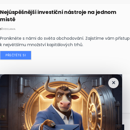
Nejúspěšnější investiční nástroje na jednom
místě
REKLAMA
Pronikněte s námi do světa obchodování. Zajistíme vám přístup
k největšímu množství kapitálových trhů.
PŘEČTĚTE SI
×
Nejčtenější
zprávy