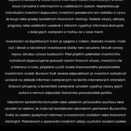
slouží výhradně k informačním a vzdělávacím účelům. Nepředstavuje
individuální investiční doporučení, investiční poradenství ani nabídku či výzvu
ke koupi nebo prodeji konkrétních finančních nástrojů. Veškeré názory, odhady,
prognózy nebo očekávání uvedené v článcích vyjadřují informace dostupné
v době jejich zveřejnění a mohou se v čase měnit.
Investování na kapitálových trzích je spojeno s rizikem. Hodnota investic může
růst i klesat a návratnost investované částky není zaručena. Minulé výnosy
nejsou zárukou výnosů budoucích. Před přijetím jakéhokoli investičního
rozhodnutí doporučujeme posoudit vlastní finanční situaci, investiční cíle
a toleranci k riziku, případně využít služeb licencovaného poskytovatele
investičních služeb. Burzovní Svět nenese odpovědnost za investiční rozhodnutí
učiněná na základě informací zveřejněných na těchto internetových stránkách.
Diskusní příspěvky a komentáře zveřejněné uživateli vyjadřují názory jejich
autorů a nemusí odpovídat stanovisku provozovatele portálu.
Odesláním kontaktního formuláře nebo udělením příslušného souhlasu bere
uživatel na vědomí, že může být kontaktován obchodním partnerem Burzovního
Světa za účelem poskytnutí informací o investičních službách nebo finančních
nástrojích. Podrobnosti o zpracování osobních údajů, využívání souborů cookies
a obchodních partnerech jsou uvedeny v příslušných dokumentech