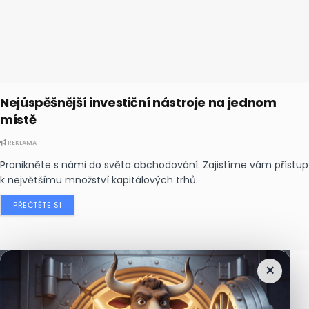
Nejúspěšnější investiční nástroje na jednom
místě
REKLAMA
Pronikněte s námi do světa obchodování. Zajistíme vám přístup
k největšímu množství kapitálových trhů.
PŘEČTĚTE SI
×
Nejčtenější
zprávy