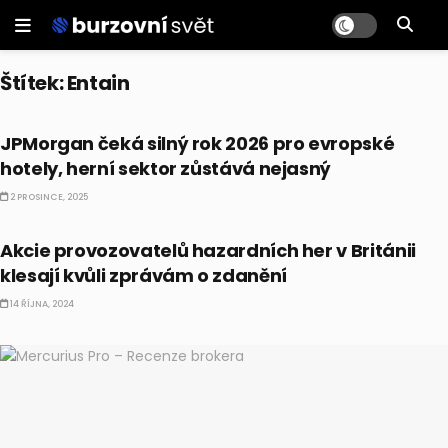
Štítek:
Entain
AKCIE
JPMorgan čeká silný rok 2026 pro evropské
hotely, herní sektor zůstává nejasný
2 PROSINCE, 2025
AKCIE
Akcie provozovatelů hazardních her v Británii
klesají kvůli zprávám o zdanění
14 ŘÍJNA, 2024