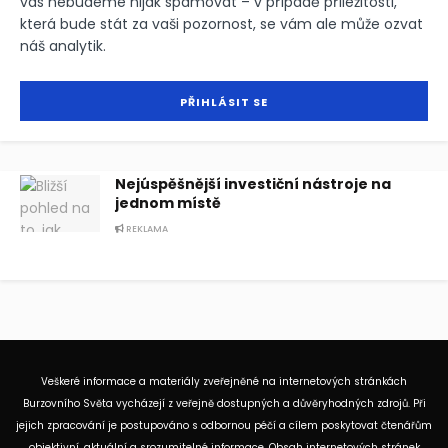
vás nebudeme nijak spamovat – v případě příležitosti,
která bude stát za vaši pozornost, se vám ale může ozvat
náš analytik.
Nejúspěšnější investiční nástroje na
jednom místě
REKLAMA
Veškeré informace a materiály zveřejněné na internetových stránkách
Burzovního Světa vycházejí z veřejně dostupných a důvěryhodných zdrojů. Při
jejich zpracování je postupováno s odbornou péčí a cílem poskytovat čtenářům
objektivní, aktuální a srozumitelné informace. Obsah internetových stránek