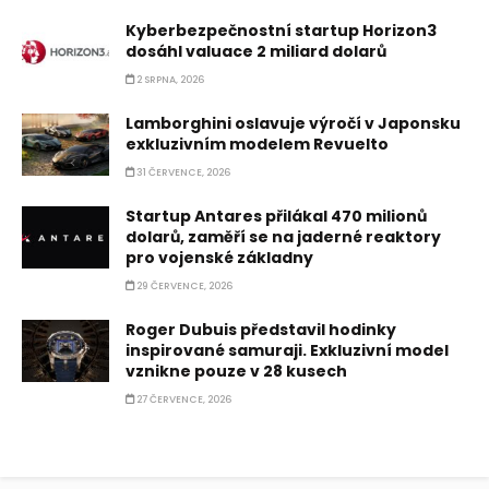
Kyberbezpečnostní startup Horizon3
dosáhl valuace 2 miliard dolarů
2 SRPNA, 2026
Lamborghini oslavuje výročí v Japonsku
exkluzivním modelem Revuelto
31 ČERVENCE, 2026
Startup Antares přilákal 470 milionů
dolarů, zaměří se na jaderné reaktory
pro vojenské základny
29 ČERVENCE, 2026
Roger Dubuis představil hodinky
inspirované samuraji. Exkluzivní model
vznikne pouze v 28 kusech
27 ČERVENCE, 2026