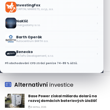
Plány Starlinku srazily akcie T-Mobile,
InvestingFox
AT&T a Verizonu
›
CAPITAL MARKETS, o.c.p., a.s.
6 SRPNA, 2026
NaKlíč
Lisa Su zlehčuje Muskův závazek vůči
›
Energodomy s.r.o.
Nvidii. Akcie AMD po výsledcích klesají
6 SRPNA, 2026
Barth Operák
›
Autocentrum BARTH a.s.
Asijské technologie oslabily, SK Hynix se
propadl téměř o 10 %
Benecko
›
6 SRPNA, 2026
AnTePo Developement, s.r.o.
Při obchodování CFD ztrácí peníze 74–89 % účtů.
Alternativní
investice
Base Power získal miliardu dolarů na
rozvoj domácích bateriových úložišť
4 SRPNA, 2026