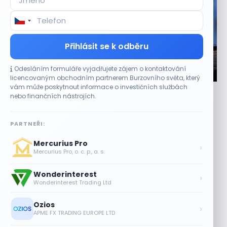
Přihlásit se k odběru
Odesláním formuláře vyjadřujete zájem o kontaktování
CO HÝBE TRHEM
licencovaným obchodním partnerem Burzovního světa, který
vám může poskytnout informace o investičních službách
Jalapeňová kauza tlačí akcie Chipotle níž.
nebo finančních nástrojích.
Analytici ale zůstávají klidní
7 SRPNA, 2026
PARTNEŘI:
Stažení papriček zasáhlo cenu akcií Akcie provozovatele
Mercurius Pro
restaurací Chipotle Mexican Grill (CMG) ve čtvrtek
›
Mercurius Pro, o. c. p., a. s.
oslabovaly o 2,9 % a prodloužily...
Wonderinterest
Tesla míří na obrovský trh
›
Wonderinterest Trading Ltd
samořiditelných aut. Akcie reagují
růstem
Ozios
›
7 SRPNA, 2026
APME FX TRADING EUROPE LTD