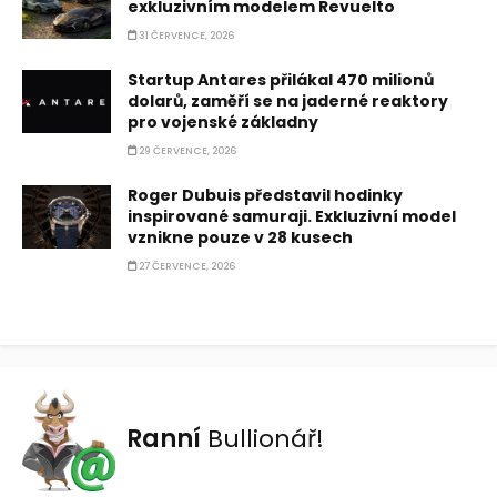
exkluzivním modelem Revuelto
31 ČERVENCE, 2026
Startup Antares přilákal 470 milionů
dolarů, zaměří se na jaderné reaktory
pro vojenské základny
29 ČERVENCE, 2026
Roger Dubuis představil hodinky
inspirované samuraji. Exkluzivní model
vznikne pouze v 28 kusech
27 ČERVENCE, 2026
Ranní
Bullionář!