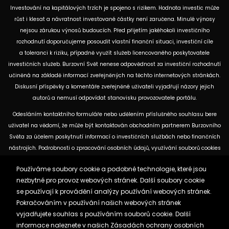
Investování na kapitálových trzích je spojeno s rizikem. Hodnota investic může
růst i klesat a návratnost investované částky není zaručena. Minulé výnosy
nejsou zárukou výnosů budoucích. Před přijetím jakéhokoli investičního
rozhodnutí doporučujeme posoudit vlastní finanční situaci, investiční cíle
a toleranci k riziku, případně využít služeb licencovaného poskytovatele
investičních služeb. Burzovní Svět nenese odpovědnost za investiční rozhodnutí
učiněná na základě informací zveřejněných na těchto internetových stránkách.
Diskusní příspěvky a komentáře zveřejněné uživateli vyjadřují názory jejich
autorů a nemusí odpovídat stanovisku provozovatele portálu.
Odesláním kontaktního formuláře nebo udělením příslušného souhlasu bere
uživatel na vědomí, že může být kontaktován obchodním partnerem Burzovního
Světa za účelem poskytnutí informací o investičních službách nebo finančních
nástrojích. Podrobnosti o zpracování osobních údajů, využívání souborů cookies
a obchodních partnerech jsou uvedeny v příslušných dokumentech
Používáme soubory cookie a podobné technologie, které jsou
dostupných na těchto internetových stránkách. U jednotlivých článků mohou
nezbytné pro provoz webových stránek. Další soubory cookie
být uvedeny informace o použitých zdrojích, datu původní analýzy nebo datu,
se používají k provádění analýzy používání webových stránek.
ke kterému se vztahují uvedené tržní údaje.
Pokračováním v používání našich webových stránek
vyjadřujete souhlas s používáním souborů cookie. Další
Zásady ochrany osobních údajů a cookies
informace naleznete v našich
Zásadách ochrany osobních