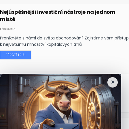
Nejúspěšnější investiční nástroje na jednom
místě
REKLAMA
Pronikněte s námi do světa obchodování. Zajistíme vám přístup
k největšímu množství kapitálových trhů.
PŘEČTĚTE SI
×
Nejčtenější
zprávy