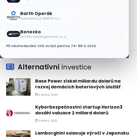
6 SRPNA, 2026
Barth Operák
Micron posílil o 7,6 % a zvýšil podíl na
›
Autocentrum BARTH a.s.
trhu DRAM
5 SRPNA, 2026
Benecko
›
AnTePo Developement, s.r.o.
Při obchodování CFD ztrácí peníze 74–89 % účtů.
Alternativní
investice
Base Power získal miliardu dolarů na
rozvoj domácích bateriových úložišť
4 SRPNA, 2026
Kyberbezpečnostní startup Horizon3
dosáhl valuace 2 miliard dolarů
2 SRPNA, 2026
Lamborghini oslavuje výročí v Japonsku