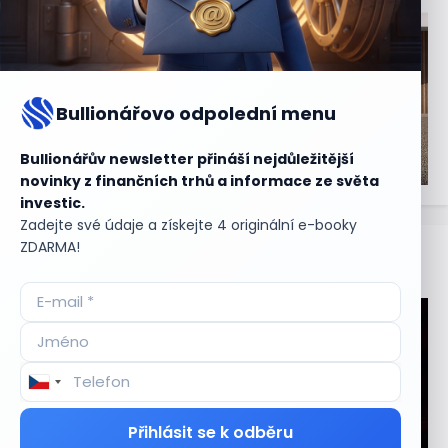
Bullionářovo odpolední menu
Bullionářův newsletter přináší nejdůležitější
novinky z finančních trhů a informace ze světa
investic.
Zadejte své údaje a získejte 4 originální e-booky
ZDARMA!
Aktuální
příležitosti
Přihlásit se k odběru