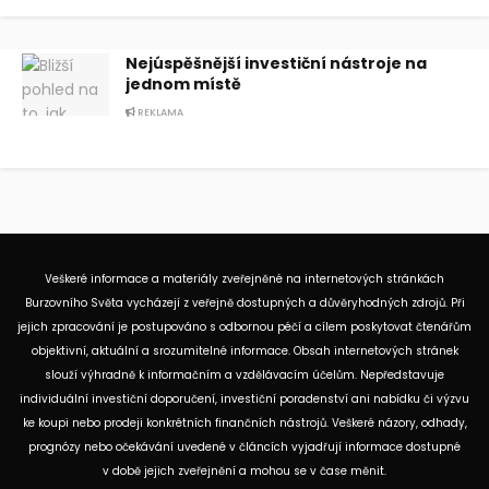
Nejúspěšnější investiční nástroje na
jednom místě
REKLAMA
Veškeré informace a materiály zveřejněné na internetových stránkách
Burzovního Světa vycházejí z veřejně dostupných a důvěryhodných zdrojů. Při
jejich zpracování je postupováno s odbornou péčí a cílem poskytovat čtenářům
objektivní, aktuální a srozumitelné informace. Obsah internetových stránek
slouží výhradně k informačním a vzdělávacím účelům. Nepředstavuje
individuální investiční doporučení, investiční poradenství ani nabídku či výzvu
ke koupi nebo prodeji konkrétních finančních nástrojů. Veškeré názory, odhady,
prognózy nebo očekávání uvedené v článcích vyjadřují informace dostupné
v době jejich zveřejnění a mohou se v čase měnit.