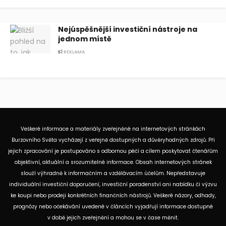
Nejúspěšnější investiční nástroje na
jednom místě
REKLAMA
Veškeré informace a materiály zveřejněné na internetových stránkách
Burzovního Světa vycházejí z veřejně dostupných a důvěryhodných zdrojů. Při
jejich zpracování je postupováno s odbornou péčí a cílem poskytovat čtenářům
objektivní, aktuální a srozumitelné informace. Obsah internetových stránek
slouží výhradně k informačním a vzdělávacím účelům. Nepředstavuje
individuální investiční doporučení, investiční poradenství ani nabídku či výzvu
ke koupi nebo prodeji konkrétních finančních nástrojů. Veškeré názory, odhady,
prognózy nebo očekávání uvedené v článcích vyjadřují informace dostupné
v době jejich zveřejnění a mohou se v čase měnit.