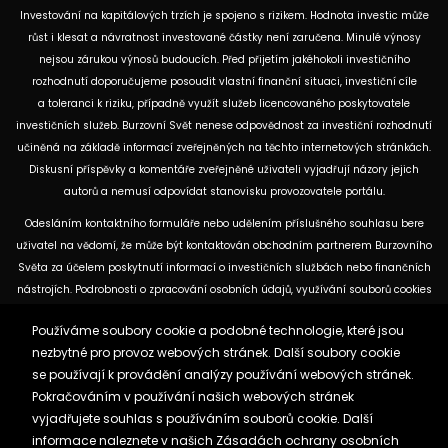
Investování na kapitálových trzích je spojeno s rizikem. Hodnota investic může
růst i klesat a návratnost investované částky není zaručena. Minulé výnosy
nejsou zárukou výnosů budoucích. Před přijetím jakéhokoli investičního
rozhodnutí doporučujeme posoudit vlastní finanční situaci, investiční cíle
a toleranci k riziku, případně využít služeb licencovaného poskytovatele
investičních služeb. Burzovní Svět nenese odpovědnost za investiční rozhodnutí
učiněná na základě informací zveřejněných na těchto internetových stránkách.
Diskusní příspěvky a komentáře zveřejněné uživateli vyjadřují názory jejich
autorů a nemusí odpovídat stanovisku provozovatele portálu.
Odesláním kontaktního formuláře nebo udělením příslušného souhlasu bere
uživatel na vědomí, že může být kontaktován obchodním partnerem Burzovního
Světa za účelem poskytnutí informací o investičních službách nebo finančních
nástrojích. Podrobnosti o zpracování osobních údajů, využívání souborů cookies
a obchodních partnerech jsou uvedeny v příslušných dokumentech
Používáme soubory cookie a podobné technologie, které jsou
dostupných na těchto internetových stránkách. U jednotlivých článků mohou
nezbytné pro provoz webových stránek. Další soubory cookie
být uvedeny informace o použitých zdrojích, datu původní analýzy nebo datu,
se používají k provádění analýzy používání webových stránek.
ke kterému se vztahují uvedené tržní údaje.
Pokračováním v používání našich webových stránek
vyjadřujete souhlas s používáním souborů cookie. Další
Zásady ochrany osobních údajů a cookies
informace naleznete v našich
Zásadách ochrany osobních