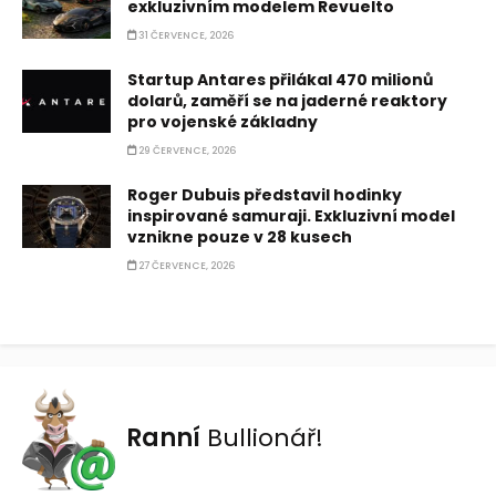
exkluzivním modelem Revuelto
31 ČERVENCE, 2026
Startup Antares přilákal 470 milionů
dolarů, zaměří se na jaderné reaktory
pro vojenské základny
29 ČERVENCE, 2026
Roger Dubuis představil hodinky
inspirované samuraji. Exkluzivní model
vznikne pouze v 28 kusech
27 ČERVENCE, 2026
Ranní
Bullionář!