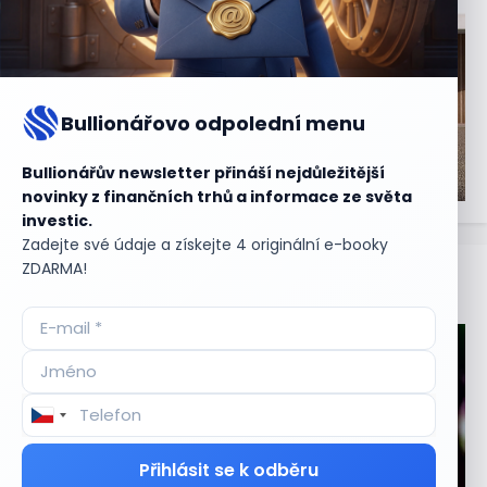
Bullionářovo odpolední menu
Bullionářův newsletter přináší nejdůležitější
novinky z finančních trhů a informace ze světa
investic.
Zadejte své údaje a získejte 4 originální e-booky
ZDARMA!
Aktuální
příležitosti
Přihlásit se k odběru