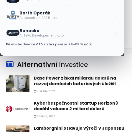
5 SRPNA, 2026
Barth Operák
Akcie SK Hynix stoupají, investoři sázejí
›
Autocentrum BARTH a.s.
na plán výplaty dividend
5 SRPNA, 2026
Benecko
›
AnTePo Developement, s.r.o.
Při obchodování CFD ztrácí peníze 74–89 % účtů.
Alternativní
investice
Base Power získal miliardu dolarů na
rozvoj domácích bateriových úložišť
4 SRPNA, 2026
Kyberbezpečnostní startup Horizon3
dosáhl valuace 2 miliard dolarů
2 SRPNA, 2026
Lamborghini oslavuje výročí v Japonsku