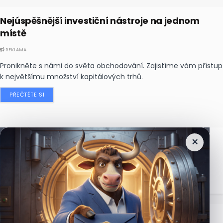
Nejúspěšnější investiční nástroje na jednom
místě
REKLAMA
Pronikněte s námi do světa obchodování. Zajistíme vám přístup
k největšímu množství kapitálových trhů.
PŘEČTĚTE SI
×
Nejčtenější
zprávy