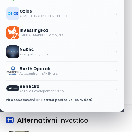
Oracle za dva týdny o 27 %
9 SRPNA, 2026
Ozios
›
APME FX TRADING EUROPE LTD
Výsledky společností jsou silné. Proč to
akciový trh zatím neoceňuje?
InvestingFox
›
8 SRPNA, 2026
CAPITAL MARKETS, o.c.p., a.s.
Objednávky DoorDash vzrostly téměř o
NaKlíč
28 %, akcie rostou
›
Energodomy s.r.o.
8 SRPNA, 2026
Barth Operák
Akcie Micron klesají, ale nejhoršímu
›
Autocentrum BARTH a.s.
výprodeji paměťových čipů unikly
7 SRPNA, 2026
Benecko
›
AnTePo Developement, s.r.o.
Při obchodování CFD ztrácí peníze 74–89 % účtů.
Alternativní
investice