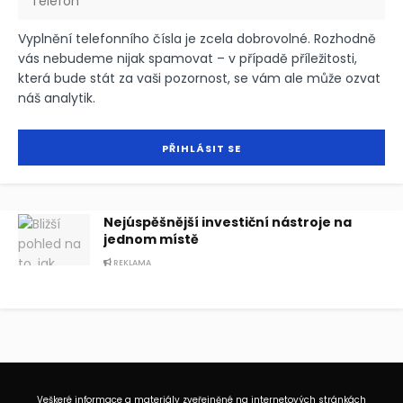
Vyplnění telefonního čísla je zcela dobrovolné. Rozhodně
vás nebudeme nijak spamovat – v případě příležitosti,
která bude stát za vaši pozornost, se vám ale může ozvat
náš analytik.
Nejúspěšnější investiční nástroje na
jednom místě
REKLAMA
Veškeré informace a materiály zveřejněné na internetových stránkách