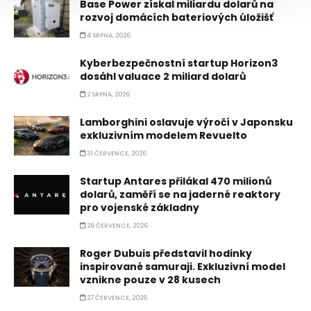
Base Power získal miliardu dolarů na
rozvoj domácích bateriových úložišť
4 SRPNA, 2026
Kyberbezpečnostní startup Horizon3
dosáhl valuace 2 miliard dolarů
2 SRPNA, 2026
Lamborghini oslavuje výročí v Japonsku
exkluzivním modelem Revuelto
31 ČERVENCE, 2026
Startup Antares přilákal 470 milionů
dolarů, zaměří se na jaderné reaktory
pro vojenské základny
29 ČERVENCE, 2026
Roger Dubuis představil hodinky
inspirované samuraji. Exkluzivní model
vznikne pouze v 28 kusech
27 ČERVENCE, 2026