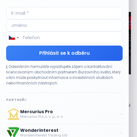
Aktuální
příležitosti
Přihlásit se k odběru
Odesláním formuláře vyjadřujete zájem o kontaktování
CO HÝBE TRHEM
licencovaným obchodním partnerem Burzovního světa, který
vám může poskytnout informace o investičních službách
Etsy překonala odhady tržeb, objem prodejů
nebo finančních nástrojích.
vzrostl meziročně o 7,5 %
9 SRPNA, 2026
PARTNEŘI:
Čtvrtletní výsledky překonaly očekávání trhu Provozovatel
Mercurius Pro
internetového tržiště Etsy, Inc. (ETSY) vykázal za druhé
›
Mercurius Pro, o. c. p., a. s.
čtvrtletí tržby ve výši 668,3 milionu...
Wonderinterest
Partnerství s Googlem zvedlo akcie
›
Wonderinterest Trading Ltd