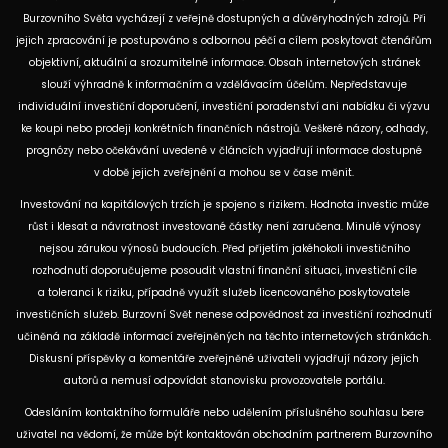
Burzovního Světa vycházejí z veřejně dostupných a důvěryhodných zdrojů. Při
jejich zpracování je postupováno s odbornou péčí a cílem poskytovat čtenářům
objektivní, aktuální a srozumitelné informace. Obsah internetových stránek
slouží výhradně k informačním a vzdělávacím účelům. Nepředstavuje
individuální investiční doporučení, investiční poradenství ani nabídku či výzvu
ke koupi nebo prodeji konkrétních finančních nástrojů. Veškeré názory, odhady,
prognózy nebo očekávání uvedené v článcích vyjadřují informace dostupné
v době jejich zveřejnění a mohou se v čase měnit.
Investování na kapitálových trzích je spojeno s rizikem. Hodnota investic může
růst i klesat a návratnost investované částky není zaručena. Minulé výnosy
nejsou zárukou výnosů budoucích. Před přijetím jakéhokoli investičního
rozhodnutí doporučujeme posoudit vlastní finanční situaci, investiční cíle
a toleranci k riziku, případně využít služeb licencovaného poskytovatele
investičních služeb. Burzovní Svět nenese odpovědnost za investiční rozhodnutí
učiněná na základě informací zveřejněných na těchto internetových stránkách.
Diskusní příspěvky a komentáře zveřejněné uživateli vyjadřují názory jejich
autorů a nemusí odpovídat stanovisku provozovatele portálu.
Odesláním kontaktního formuláře nebo udělením příslušného souhlasu bere
uživatel na vědomí, že může být kontaktován obchodním partnerem Burzovního