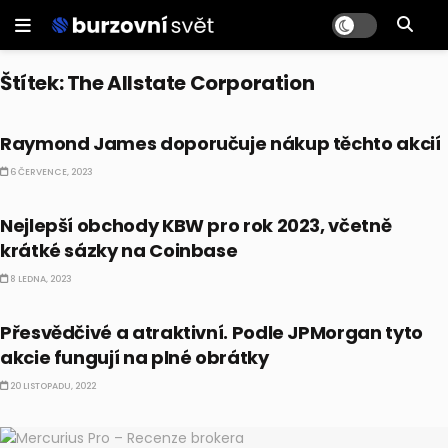
Štítek:
The Allstate Corporation
AKCIE
Raymond James doporučuje nákup těchto akcií
6 ČERVENCE, 2023
AKCIE
Nejlepší obchody KBW pro rok 2023, včetně
krátké sázky na Coinbase
8 LEDNA, 2023
CO HÝBE TRHEM
Přesvědčivé a atraktivní. Podle JPMorgan tyto
akcie fungují na plné obrátky
20 LISTOPADU, 2022