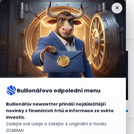
×
Nejčtenější
zprávy
Bullionářovo odpolední menu
Bullionářův newsletter přináší nejdůležitější
novinky z finančních trhů a informace ze světa
investic.
Zadejte své údaje a získejte 4 originální e-booky
ZDARMA!