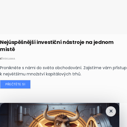
Nejúspěšnější investiční nástroje na jednom
místě
REKLAMA
Pronikněte s námi do světa obchodování. Zajistíme vám přístup
k největšímu množství kapitálových trhů.
PŘEČTĚTE SI
×
Nejčtenější
zprávy