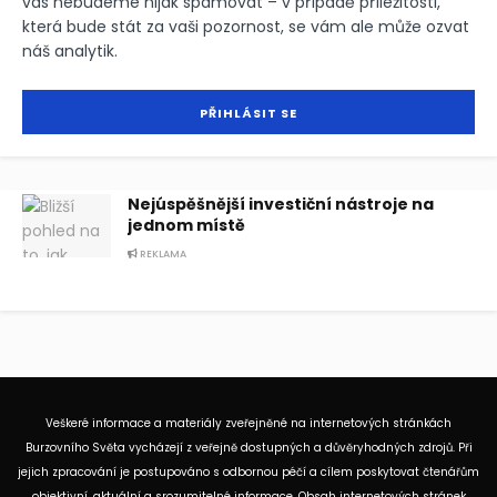
vás nebudeme nijak spamovat – v případě příležitosti,
která bude stát za vaši pozornost, se vám ale může ozvat
náš analytik.
Nejúspěšnější investiční nástroje na
jednom místě
REKLAMA
Veškeré informace a materiály zveřejněné na internetových stránkách
Burzovního Světa vycházejí z veřejně dostupných a důvěryhodných zdrojů. Při
jejich zpracování je postupováno s odbornou péčí a cílem poskytovat čtenářům
objektivní, aktuální a srozumitelné informace. Obsah internetových stránek