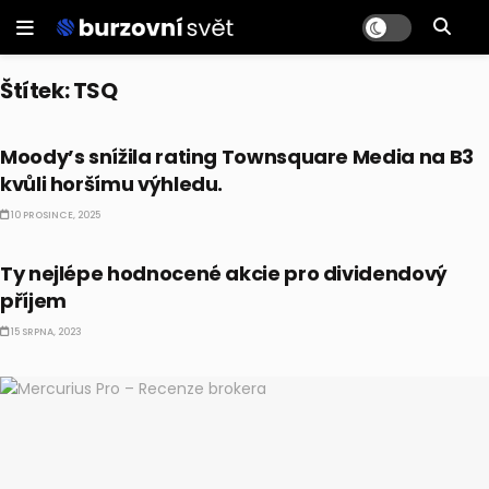
Štítek:
TSQ
PRÁVĚ TEĎ
Moody’s snížila rating Townsquare Media na B3
kvůli horšímu výhledu.
10 PROSINCE, 2025
AKCIE
Ty nejlépe hodnocené akcie pro dividendový
příjem
15 SRPNA, 2023