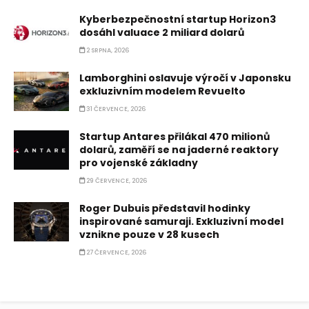
Kyberbezpečnostní startup Horizon3
dosáhl valuace 2 miliard dolarů
2 SRPNA, 2026
Lamborghini oslavuje výročí v Japonsku
exkluzivním modelem Revuelto
31 ČERVENCE, 2026
Startup Antares přilákal 470 milionů
dolarů, zaměří se na jaderné reaktory
pro vojenské základny
29 ČERVENCE, 2026
Roger Dubuis představil hodinky
inspirované samuraji. Exkluzivní model
vznikne pouze v 28 kusech
27 ČERVENCE, 2026