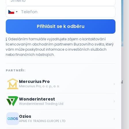
Přihlásit se k odběru
Odesláním formuláře vyjadřujete zájem o kontaktování
CO HÝBE TRHEM
licencovaným obchodním partnerem Burzovního světa, který
vám může poskytnout informace o investičních službách
Akcie Micron klesají, ale nejhoršímu výprodeji
nebo finančních nástrojích.
paměťových čipů unikly
7 SRPNA, 2026
PARTNEŘI:
Paměťový sektor zasáhl plošný pokles Akcie společnosti
Mercurius Pro
Micron Technology (MU) ve čtvrtek uzavřely obchodování
›
Mercurius Pro, o. c. p., a. s.
se ztrátou 1,3 %. Výrobce paměťových...
Wonderinterest
Jalapeňová kauza tlačí akcie Chipotle
›
Wonderinterest Trading Ltd
níž. Analytici ale zůstávají klidní
7 SRPNA, 2026
Ozios
›
APME FX TRADING EUROPE LTD
Tesla míří na obrovský trh