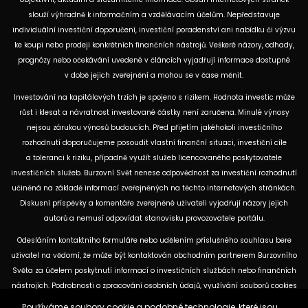
slouží výhradně k informačním a vzdělávacím účelům. Nepředstavuje
individuální investiční doporučení, investiční poradenství ani nabídku či výzvu
ke koupi nebo prodeji konkrétních finančních nástrojů. Veškeré názory, odhady,
prognózy nebo očekávání uvedené v článcích vyjadřují informace dostupné
v době jejich zveřejnění a mohou se v čase měnit.
Investování na kapitálových trzích je spojeno s rizikem. Hodnota investic může
růst i klesat a návratnost investované částky není zaručena. Minulé výnosy
nejsou zárukou výnosů budoucích. Před přijetím jakéhokoli investičního
rozhodnutí doporučujeme posoudit vlastní finanční situaci, investiční cíle
a toleranci k riziku, případně využít služeb licencovaného poskytovatele
investičních služeb. Burzovní Svět nenese odpovědnost za investiční rozhodnutí
učiněná na základě informací zveřejněných na těchto internetových stránkách.
Diskusní příspěvky a komentáře zveřejněné uživateli vyjadřují názory jejich
autorů a nemusí odpovídat stanovisku provozovatele portálu.
Odesláním kontaktního formuláře nebo udělením příslušného souhlasu bere
uživatel na vědomí, že může být kontaktován obchodním partnerem Burzovního
Světa za účelem poskytnutí informací o investičních službách nebo finančních
nástrojích. Podrobnosti o zpracování osobních údajů, využívání souborů cookies
a obchodních partnerech jsou uvedeny v příslušných dokumentech
Používáme soubory cookie a podobné technologie, které jsou