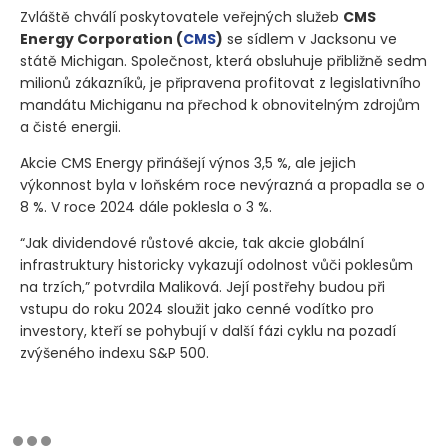
Zvláště chválí poskytovatele veřejných služeb
CMS
Energy Corporation
(
CMS
)
se sídlem v Jacksonu ve
státě Michigan. Společnost, která obsluhuje přibližně sedm
milionů zákazníků, je připravena profitovat z legislativního
mandátu Michiganu na přechod k obnovitelným zdrojům
a čisté energii.
Akcie CMS Energy přinášejí výnos 3,5 %, ale jejich
výkonnost byla v loňském roce nevýrazná a propadla se o
8 %. V roce 2024 dále poklesla o 3 %.
“Jak dividendové růstové akcie, tak akcie globální
infrastruktury historicky vykazují odolnost vůči poklesům
na trzích,” potvrdila Maliková. Její postřehy budou při
vstupu do roku 2024 sloužit jako cenné vodítko pro
investory, kteří se pohybují v další fázi cyklu na pozadí
zvýšeného indexu S&P 500.