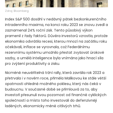
Zdroj: Bloomberg
Index S&P 500 dosáhl v nedávný pátek bezkonkurenčního
intradenního maxima, na konci roku 2023 se znovu zvedl a
zaznamenal 24% roční zisk. Tento působivý výkon
pramenil z řady faktorů. Důvěra investorů vzrostla, protože
ekonomika odvrátila recesi, kterou mnozí na začátku roku
očekávali, inflace se vyrovnala, což Federálnímu
rezervnímu systému umožnilo přestat zvyšovat úrokové
sazby, a umělá inteligence byla vnímána jako hnací síla
pro zvýšení produktivity a zisku.
Nicméně neuvěřitelná tržní rally, která završila rok 2023 a
přetrvala i v novém roce, přiměla Malikovou ke stále větší
opatrnosti ohledně možného poklesu, který nás čeká v
budoucnu. V současné době se přimlouvá za to, aby
investoři přesunuli svou pozornost od finančně cyklických
společností a místo toho investovali do defenzivněji
laděných, ekonomicky méně citlivých trhů.