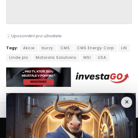
Upozornění pro uživatele
i
Index S&P 500, americký akciový index složený z 500 velkých 
Tagy:
Akcie
burzy
CMS
CMS Energy Corp
LIN
Linde plc
Motorola Solutions
MSI
USA
×
Veškeré informace a materiály zveřejněné na internetových stránkách
Burzovního Světa vycházejí z veřejně dostupných a důvěryhodných zdrojů. Při