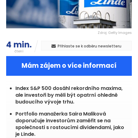
Zdroj: Getty Images
4 min.
Přihlaste se k odběru newsletteru
čtení
Mám zájem o více informací
Index S&P 500 dosáhl rekordního maxima,
ale investoři by měli být opatrní ohledně
budoucího vývoje trhu.
Portfolio manažerka Saira Maliková
doporučuje investorům zaměřit se na
společnosti s rostoucími dividendami, jako
je Linde.