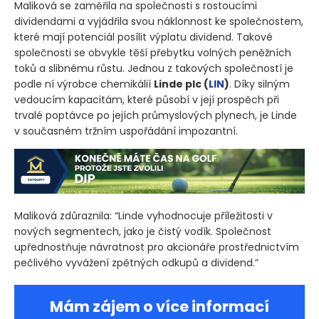
Maliková se zaměřila na společnosti s rostoucími
dividendami a vyjádřila svou náklonnost ke společnostem,
které mají potenciál posílit výplatu dividend. Takové
společnosti se obvykle těší přebytku volných peněžních
toků a slibnému růstu. Jednou z takových společností je
podle ní výrobce chemikálií
Linde plc
(
LIN
)
. Díky silným
vedoucím kapacitám, které působí v její prospěch při
trvalé poptávce po jejích průmyslových plynech, je Linde
v současném tržním uspořádání impozantní.
Maliková zdůraznila: “Linde vyhodnocuje příležitosti v
nových segmentech, jako je čistý vodík. Společnost
upřednostňuje návratnost pro akcionáře prostřednictvím
pečlivého vyvážení zpětných odkupů a dividend.”
Mám zájem o více informací