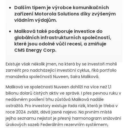
Dalším tipem je výrobce komunikačních
zařízení Motorola Solutions díky zvýšeným
vládním výdajům.
Maliková také podporuje investice do
globálních infrastrukturních společností,
které jsou odolné vůči recesi, a zmiňuje
CMS Energy Corp.
Existuje však několik jmen, na která by se investoři mohli
zaměřit pro nadcházející investiční cyklus, říká portfolio
manažerka společnosti Nuveen, Saira Maliková.
Maliková ve společnosti Nuveen dohlíží na více než 1,1
bilionu dolarů čistých aktiv ve správě. I přes pevnou ruku v
nedávném posílení trhu zůstává Maliková nadále
ostražitá. Pro investory existuje řada rizik, která je třeba v
roce 2024 zvážit, dává jasně najevo. Na prvním místě
jejího seznamu nejistot je přesný harmonogram snižování
úrokových sazeb Federálním rezervním systémem,