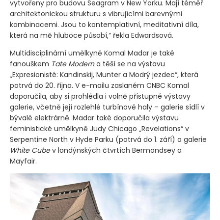
vytvořeny pro budovu Seagram v New Yorku. Mají téměř
architektonickou strukturu s vibrujícími barevnými
kombinacemi. Jsou to kontemplativní, meditativní díla,
která na mě hluboce působí,“ řekla Edwardsová.
Multidisciplinární umělkyně Komal Madar je také
fanouškem
Tate Modern
a těší se na výstavu
„Expresionisté: Kandinskij, Munter a Modrý jezdec“, která
potrvá do 20. října. V e-mailu zaslaném CNBC Komal
doporučila, aby si prohlédla i volně přístupné výstavy
galerie, včetně její rozlehlé turbínové haly – galerie sídlí v
bývalé elektrárně. Madar také doporučila výstavu
feministické umělkyně Judy Chicago „Revelations“ v
Serpentine North v Hyde Parku
(potrvá do 1. září)
a galerie
White Cube
v londýnských čtvrtích Bermondsey a
Mayfair.