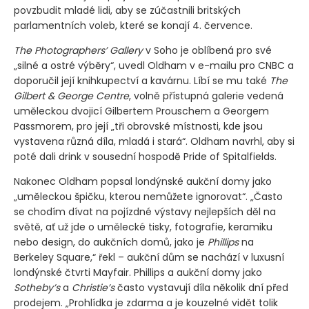
povzbudit mladé lidi, aby se zúčastnili britských
parlamentních voleb, které se konají 4. července.
The Photographers’ Gallery
v Soho je oblíbená pro své
„silné a ostré výběry“, uvedl Oldham v e-mailu pro CNBC a
doporučil její knihkupectví a kavárnu. Líbí se mu také
The
Gilbert & George Centre
, volně přístupná galerie vedená
uměleckou dvojicí Gilbertem Prouschem a Georgem
Passmorem, pro její „tři obrovské místnosti, kde jsou
vystavena různá díla, mladá i stará“. Oldham navrhl, aby si
poté dali drink v sousední hospodě Pride of Spitalfields.
Nakonec Oldham popsal londýnské aukční domy jako
„uměleckou špičku, kterou nemůžete ignorovat“. „Často
se chodím dívat na pojízdné výstavy nejlepších děl na
světě, ať už jde o umělecké tisky, fotografie, keramiku
nebo design, do aukčních domů, jako je
Phillips
na
Berkeley Square,“ řekl – aukční dům se nachází v luxusní
londýnské čtvrti Mayfair. Phillips a aukční domy jako
Sotheby’s
a
Christie’s
často vystavují díla několik dní před
prodejem. „Prohlídka je zdarma a je kouzelné vidět tolik