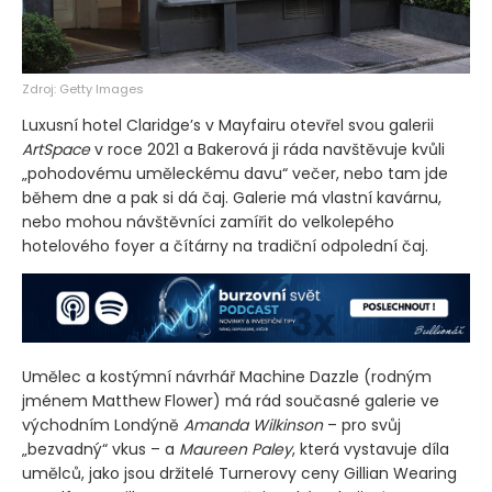
Zdroj: Getty Images
Luxusní hotel Claridge’s v Mayfairu otevřel svou galerii
ArtSpace
v roce 2021 a Bakerová ji ráda navštěvuje kvůli
„pohodovému uměleckému davu“ večer, nebo tam jde
během dne a pak si dá čaj. Galerie má vlastní kavárnu,
nebo mohou návštěvníci zamířit do velkolepého
hotelového foyer a čítárny na tradiční odpolední čaj.
Umělec a kostýmní návrhář Machine Dazzle
(rodným
jménem Matthew Flower)
má rád současné galerie ve
východním Londýně
Amanda Wilkinson
– pro svůj
„bezvadný“ vkus – a
Maureen Paley
, která vystavuje díla
umělců, jako jsou držitelé Turnerovy ceny Gillian Wearing