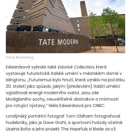
Zdroj: Bloomberg
Edwardsová vybrala také
Estorick Collection
, která
vystavuje futuristické italské umění v městském domě v
Islingtonu. „Futurismus bylo hnutí, které vzniklo na počátku
20. století jako způsob, jakým
(především)
italští umělci
vyjadřovali energii moderního světa. Jsou zde
Modiglianiho sochy, neuvěřitelné abstrakce a místnosti
pro rotující výstavy,“ řekla Edwardsová pro CNBC.
Londýnský portrétní fotograf Tom Oldham fotografoval
hudebníky, jako je Dave Grohl, a sportovní hvězdy včetně
Usaina Bolta a jeho projekt The Hopefuls si klade za cíl