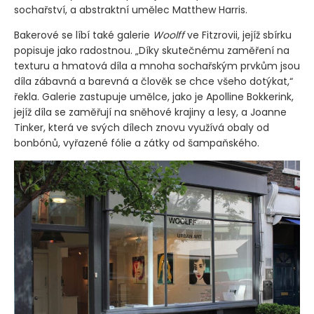
sochařství, a abstraktní umělec Matthew Harris.
Bakerové se líbí také galerie
Woolff
ve Fitzrovii, jejíž sbírku
popisuje jako radostnou. „Díky skutečnému zaměření na
texturu a hmatová díla a mnoha sochařským prvkům jsou
díla zábavná a barevná a člověk se chce všeho dotýkat,“
řekla. Galerie zastupuje umělce, jako je Apolline Bokkerink,
jejíž díla se zaměřují na sněhové krajiny a lesy, a Joanne
Tinker, která ve svých dílech znovu využívá obaly od
bonbónů, vyřazené fólie a zátky od šampaňského.