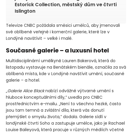
Estorick Collection, městský dům ve čtvrti
Islington
Televize CNBC požádala směsici umělců, aby jmenovali
své oblíbené veřejné i komerční galerie, které lze v
Londýně navštívit – velké i malé.
Současné galerie – a luxusní hotel
Multidisciplinární umělkyně Lauren Bakerová, která do
listopadu vystavuje na Benátském bienále, označila za svá
oblíbená místa, kde v Londýně navštívit umění, současné
galerie – a hotel.
„
Galerie Alice Black
nabízí odvážné výtvarné umění s
hluboce konceptuálními díly,“ uvedla pro CNBC
prostřednictvím e-mailu. „Není to všechno hezké, často
jsou tam temná a zvláštní díla, která vás donutí
přemýšlet o smyslu života,“ dodala. Galerie sídlí v
londýnské čtvrti Soho a zastupuje umělce, jako je Rachael
Louise Baileyová, která pracuje v různých médiích včetně