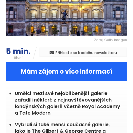
Zdroj: Getty Images
5 min.
Přihlaste se k odběru newsletteru
čtení
Mám zájem o více informací
Umělci mezi své nejoblíbenější galerie
zařadili některé z nejnavštěvovanějších
londýnských galerií včetně Royal Academy
a Tate Modern
Vybrali si také menší současné galerie,
jako je The Gilbert & George Centre a