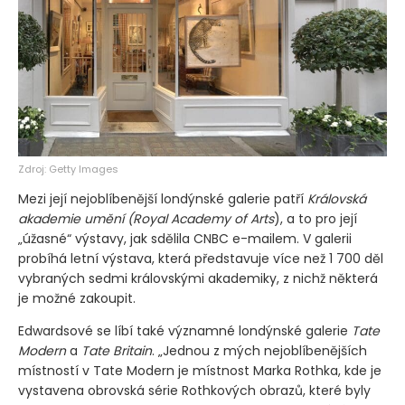
Zdroj: Getty Images
Mezi její nejoblíbenější londýnské galerie patří
Královská
akademie umění
(Royal Academy of Arts
), a to pro její
„úžasné“ výstavy, jak sdělila CNBC e-mailem. V galerii
probíhá letní výstava, která představuje více než 1 700 děl
vybraných sedmi královskými akademiky, z nichž některá
je možné zakoupit.
Edwardsové se líbí také významné londýnské galerie
Tate
Modern
a
Tate Britain
. „Jednou z mých nejoblíbenějších
místností v Tate Modern je místnost Marka Rothka, kde je
vystavena obrovská série Rothkových obrazů, které byly