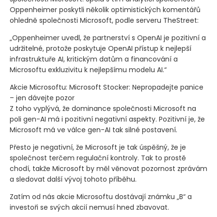
Oppenheimer poskytli několik optimistických komentářů
ohledně společnosti Microsoft, podle serveru TheStreet:
„Oppenheimer uvedl, že partnerství s OpenAI je pozitivní a
udržitelné, protože poskytuje OpenAI přístup k nejlepší
infrastruktuře AI, kritickým datům a financování a
Microsoftu exkluzivitu k nejlepšímu modelu AI.“
Akcie Microsoftu: Microsoft Stocker: Nepropadejte panice
– jen dávejte pozor
Z toho vyplývá, že dominance společnosti Microsoft na
poli gen-AI má i pozitivní negativní aspekty. Pozitivní je, že
Microsoft má ve válce gen-AI tak silné postavení.
Přesto je negativní, že Microsoft je tak úspěšný, že je
společnost terčem regulační kontroly. Tak to prostě
chodí, takže Microsoft by měl věnovat pozornost zprávám
a sledovat další vývoj tohoto příběhu.
Zatím od nás akcie Microsoftu dostávají známku „B“ a
investoři se svých akcií nemusí hned zbavovat.