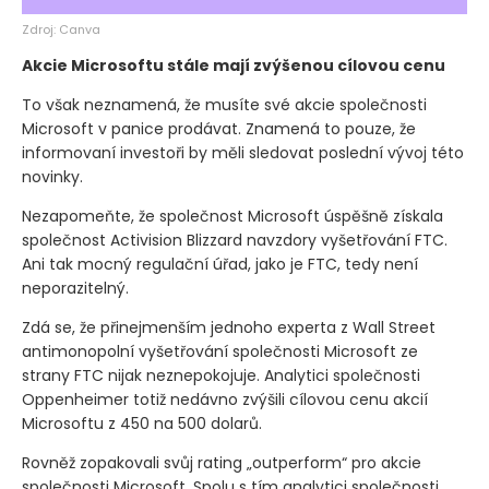
Zdroj: Canva
Akcie Microsoftu stále mají zvýšenou cílovou cenu
To však neznamená, že musíte své akcie společnosti
Microsoft v panice prodávat. Znamená to pouze, že
informovaní investoři by měli sledovat poslední vývoj této
novinky.
Nezapomeňte, že společnost Microsoft úspěšně získala
společnost Activision Blizzard navzdory vyšetřování FTC.
Ani tak mocný regulační úřad, jako je FTC, tedy není
neporazitelný.
Zdá se, že přinejmenším jednoho experta z Wall Street
antimonopolní vyšetřování společnosti Microsoft ze
strany FTC nijak neznepokojuje. Analytici společnosti
Oppenheimer totiž nedávno zvýšili cílovou cenu akcií
Microsoftu z 450 na 500 dolarů.
Rovněž zopakovali svůj rating „outperform“ pro akcie
společnosti Microsoft. Spolu s tím analytici společnosti