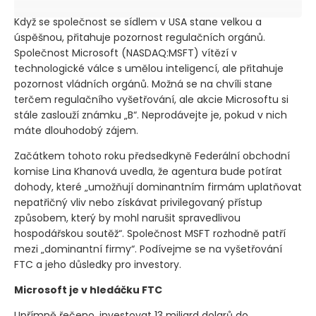
Když se společnost se sídlem v USA stane velkou a
úspěšnou, přitahuje pozornost regulačních orgánů.
Společnost Microsoft
(NASDAQ:MSFT)
vítězí v
technologické válce s umělou inteligencí, ale přitahuje
pozornost vládních orgánů. Možná se na chvíli stane
terčem regulačního vyšetřování, ale akcie Microsoftu si
stále zaslouží známku „B“. Neprodávejte je, pokud v nich
máte dlouhodobý zájem.
Začátkem tohoto roku předsedkyně Federální obchodní
komise Lina Khanová uvedla, že agentura bude potírat
dohody, které „umožňují dominantním firmám uplatňovat
nepatřičný vliv nebo získávat privilegovaný přístup
způsobem, který by mohl narušit spravedlivou
hospodářskou soutěž“. Společnost MSFT rozhodně patří
mezi „dominantní firmy“. Podívejme se na vyšetřování
FTC a jeho důsledky pro investory.
Microsoft je v hledáčku FTC
Upřímně řečeno, investovat 13 miliard dolarů do