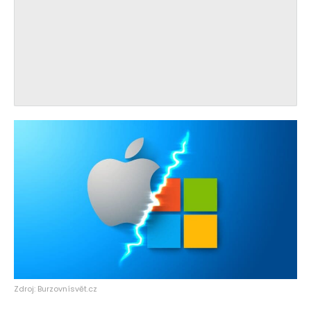
Zdroj: Burzovnísvět.cz