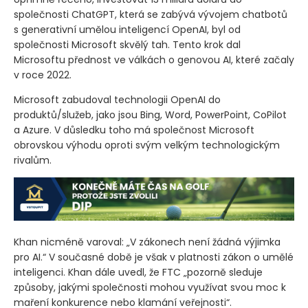
společnosti ChatGPT, která se zabývá vývojem chatbotů
s generativní umělou inteligencí OpenAI, byl od
společnosti Microsoft skvělý tah. Tento krok dal
Microsoftu přednost ve válkách o genovou AI, které začaly
v roce 2022.
Microsoft zabudoval technologii OpenAI do
produktů/služeb, jako jsou Bing, Word, PowerPoint, CoPilot
a Azure. V důsledku toho má společnost Microsoft
obrovskou výhodu oproti svým velkým technologickým
rivalům.
Khan nicméně varoval: „V zákonech není žádná výjimka
pro AI.“ V současné době je však v platnosti zákon o umělé
inteligenci. Khan dále uvedl, že FTC „pozorně sleduje
způsoby, jakými společnosti mohou využívat svou moc k
maření konkurence nebo klamání veřejnosti“.