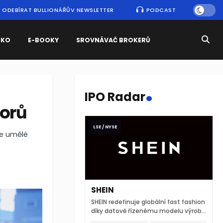
ODEBÍRAT BULLIONÁŘŮV NEWSLETTER
PODCAST
SKO
E-BOOKY
SROVNÁVAČ BROKERŮ
.
IPO Radar
orů
LSE / NYSE
je umělé
SHEIN
SHEIN redefinuje globální fast fashion
díky datově řízenému modelu výroby
a extrémně rychlému