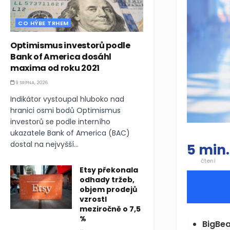
CO HÝBE TRHEM
Optimismus investorů podle
Bank of America dosáhl
maxima od roku 2021
9 SRPNA, 2026
Indikátor vystoupal hluboko nad
hranici osmi bodů Optimismus
investorů se podle interního
ukazatele Bank of America (BAC)
dostal na nejvyšší...
5 min.
čtení
Etsy překonala
odhady tržeb,
objem prodejů
vzrostl
meziročně o 7,5
%
BigBea