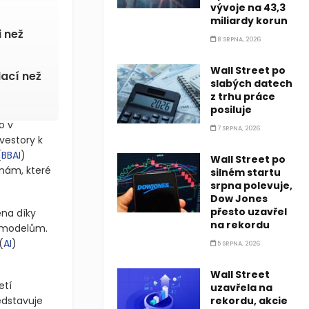
vývoje na 43,3
miliardy korun
i než
8 SRPNA, 2026
Wall Street po
lací než
slabých datech
z trhu práce
posiluje
o v
7 SRPNA, 2026
vestory k
(
BBAI
)
Wall Street po
inám, které
silném startu
srpna polevuje,
Dow Jones
přesto uzavřel
na díky
na rekordu
 modelům.
(
AI
)
5 SRPNA, 2026
Wall Street
etí
uzavřela na
edstavuje
rekordu, akcie