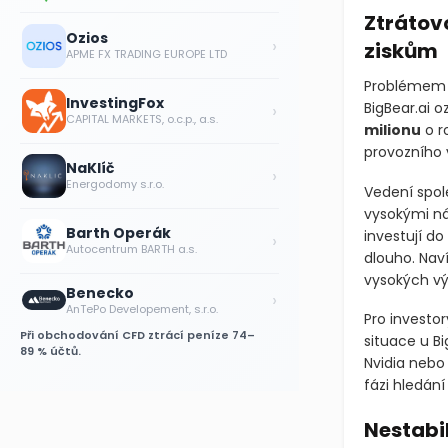
Ztrátov
Ozios
›
ziskům
APME FX TRADING EUROPE LTD
Problémem ne
InvestingFox
›
BigBear.ai 
CAPITAL MARKETS, o.c.p., a.s.
milionu
o ro
provozního 
NaKlíč
›
Energodomy s.r.o.
Vedení spol
vysokými ná
Barth Operák
investují do
›
Autocentrum BARTH a.s.
dlouho. Nav
vysokých vý
Benecko
›
AnTePo Developement, s.r.o.
Pro investor
Při obchodování CFD ztrácí peníze 74–
situace u Bi
89 % účtů.
Nvidia nebo 
fázi hledán
Nestabil