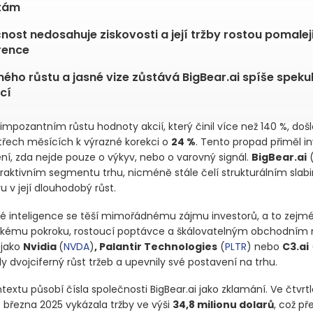
átám
nost nedosahuje ziskovosti a její tržby rostou pomalej
rence
lného růstu a jasné vize zůstává BigBear.ai spíše speku
cí
mpozantním růstu hodnoty akcií, který činil více než 140 %, došl
třech měsících k výrazné korekci o
24 %
. Tento propad přiměl in
í, zda nejde pouze o výkyv, nebo o varovný signál.
BigBear.ai
traktivním segmentu trhu, nicméně stále čelí strukturálním slab
ru v její dlouhodobý růst.
é inteligence se těší mimořádnému zájmu investorů, a to zejmé
ckému pokroku, rostoucí poptávce a škálovatelným obchodním
 jako
Nvidia
(
NVDA
)
, Palantir Technologies
(
PLTR
)
nebo
C3.ai
 dvojciferný růst tržeb a upevnily své postavení na trhu.
extu působí čísla společnosti BigBear.ai jako zklamání. Ve čtvrtl
. března 2025 vykázala tržby ve výši
34,8 milionu dolarů
, což př