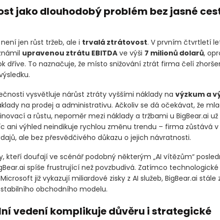
ost jako dlouhodobý problém bez jasné cest
ní jen růst tržeb, ale i
trvalá ztrátovost
. V prvním čtvrtletí l
oznámil
upravenou ztrátu EBITDA
ve výši
7 milionů dolarů
, opr
k dříve. To naznačuje, že místo snižování ztrát firma čelí zhorše
výsledku.
ečnosti vysvětluje nárůst ztráty vyššími náklady na
výzkum a v
klady na prodej a administrativu. Ačkoliv se dá očekávat, že ml
 inovací a růstu, nepoměr mezi náklady a tržbami u BigBear.ai už t
íc ani výhled neindikuje rychlou změnu trendu – firma zůstává v
dajů, ale bez přesvědčivého důkazu o jejich návratnosti.
y, kteří doufají ve scénář podobný některým „AI vítězům“ posledn
gBear.ai spíše frustrující než povzbudivá. Zatímco technologické
Microsoft již vykazují miliardové zisky z AI služeb, BigBear.ai stále
í stabilního obchodního modelu.
ní vedení komplikuje důvěru i strategické