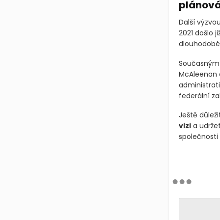
plánová
Další výzvou
2021 došlo ji
dlouhodobé s
Současným
McAleenan d
administrati
federální za
Ještě důleži
vizi
a udržet
společnosti