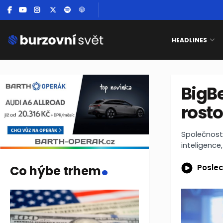
HEADLINES
BigBe
rost
Společnost 
inteligence,
.
Poslec
Co hýbe trhem