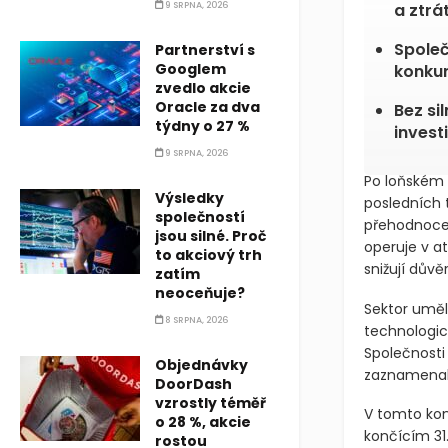
9 SRPNA, 2026
a ztr
Společ
Partnerství s
Googlem
konku
zvedlo akcie
Oracle za dva
Bez si
týdny o 27 %
investi
9 SRPNA, 2026
Po loňském i
Výsledky
posledních 
společností
přehodnocen
jsou silné. Proč
operuje v a
to akciový trh
snižují důvě
zatím
neoceňuje?
Sektor uměl
8 SRPNA, 2026
technologi
Společnosti
Objednávky
zaznamenaly
DoorDash
vzrostly téměř
V tomto kont
o 28 %, akcie
končícím 31
rostou