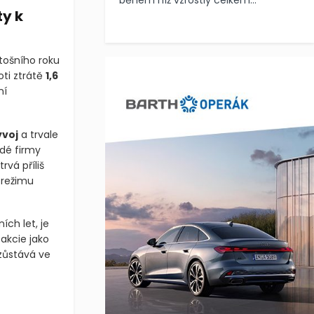
během níž vzrostly celkem...
y k
etošního roku
oti ztrátě
1,6
ní
ývoj
a trvale
adé firmy
rvá příliš
 režimu
ích let, je
 akcie jako
 zůstává ve