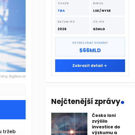
dodavatelskému řetězci.
TICKER
BURZA
TBA
LSE / NYSE
DATUM IPO
CÍL IPO
2026
$2MLD
POTENCIÁLNÍ OCENĚNÍ
$66MLD
Zobrazit detail
Zdroj: BigBear.ai
.
Nejčtenější zprávy
Česko loni
zvýšilo
investice do
u tržeb
výzkumu a