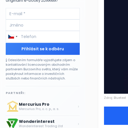
originální e-booky ZDARMA!
Přihlásit se k odběru
Odesláním formuláře vyjadřujete zájem o
kontaktování licencovaným obchodním
partnerem Burzovního světa, který vám může
poskytnout informace o investičních
službách nebo finančních nástrojích.
PARTNEŘI:
Zdroj: Bluetext
Mercurius Pro
›
Mercurius Pro, o. c. p., a. s.
Wonderinterest
›
Wonderinterest Trading Ltd