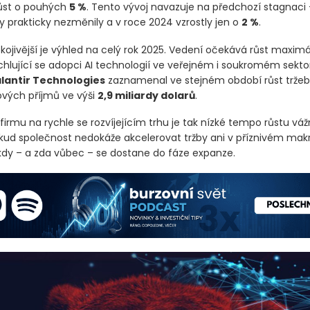
ůst o pouhých
5 %
. Tento vývoj navazuje na předchozí stagnaci 
y prakticky nezměnily a v roce 2024 vzrostly jen o
2 %
.
kojivější je výhled na celý rok 2025. Vedení očekává růst maxim
ychlující se adopci AI technologií ve veřejném i soukromém sekto
lantir Technologies
zaznamenal ve stejném období růst trže
ových příjmů ve výši
2,9 miliardy dolarů
.
irmu na rychle se rozvíjejícím trhu je tak nízké tempo růstu vá
okud společnost nedokáže akcelerovat tržby ani v příznivém makr
 kdy – a zda vůbec – se dostane do fáze expanze.