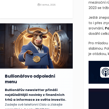
meziroční r
8 SRPNA, 2026
2023 se tržb
Ještě znepo
to i přes zr
srovnání,
Pa
dosáhl celk
Pro mladou f
slabinou. P
je otázkou,
Bullionářovo odpolední
menu
Bullionářův newsletter přináší
nejdůležitější novinky z finančních
trhů a informace ze světa investic.
Zadejte své telefonní číslo a získejte