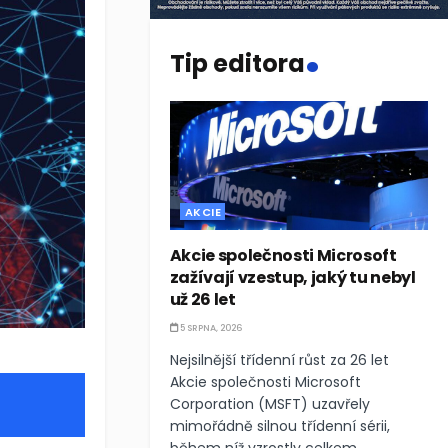
.
Tip editora
AKCIE
Akcie společnosti Microsoft
zažívají vzestup, jaký tu nebyl
už 26 let
5 SRPNA, 2026
Nejsilnější třídenní růst za 26 let
Akcie společnosti Microsoft
Corporation (MSFT) uzavřely
mimořádně silnou třídenní sérii,