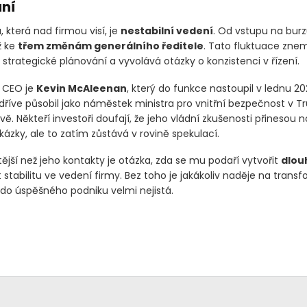
ní
, která nad firmou visí, je
nestabilní vedení
. Od vstupu na burz
ž ke
třem změnám generálního ředitele
. Tato fluktuace zne
trategické plánování a vyvolává otázky o konzistenci v řízení.
 CEO je
Kevin McAleenan
, který do funkce nastoupil v lednu 20
říve působil jako náměstek ministra pro vnitřní bezpečnost v 
vě. Někteří investoři doufají, že jeho vládní zkušenosti přinesou 
kázky, ale to zatím zůstává v rovině spekulací.
tější než jeho kontakty je otázka, zda se mu podaří vytvořit
dlou
 stabilitu ve vedení firmy. Bez toho je jakákoliv naděje na trans
 do úspěšného podniku velmi nejistá.