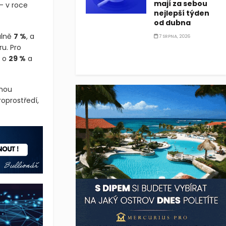
mají za sebou
– v roce
nejlepší týden
od dubna
álně
7 %
, a
7 SRPNA, 2026
ru. Pro
b o
29 %
a
žnou
oprostředí,