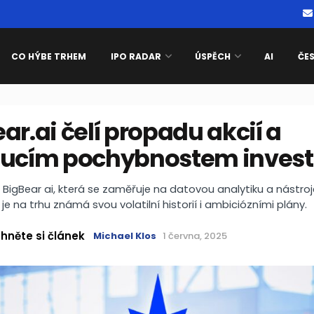
CO HÝBE TRHEM
IPO RADAR
ÚSPĚCH
AI
ČE
ar.ai čelí propadu akcií a
oucím pochybnostem invest
BigBear ai, která se zaměřuje na datovou analytiku a nástro
 je na trhu známá svou volatilní historií i ambiciózními plány.
hněte si článek
Michael Klos
1 června, 2025