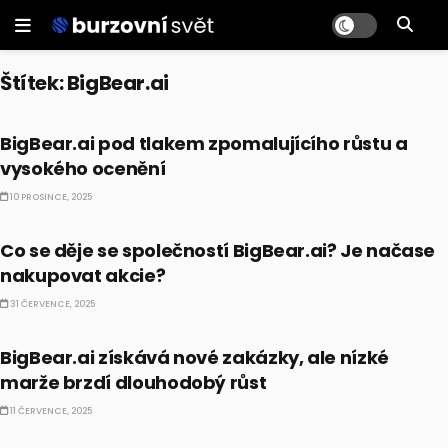
Štítek:
BigBear.ai
AI
BigBear.ai pod tlakem zpomalujícího růstu a
vysokého ocenění
10 PROSINCE, 2025
AKCIE
Co se děje se společností BigBear.ai? Je načase
nakupovat akcie?
31 ČERVENCE, 2025
AI
BigBear.ai získává nové zakázky, ale nízké
marže brzdí dlouhodobý růst
11 ČERVENCE, 2025
AI