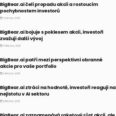
BigBear.ai čelí propadu akcií a rostoucím
pochybnostem investorů
1 ČERVNA, 2025
AI
BigBear.ai bojuje s poklesem akcií, investoři
zvažují další vývoj
17 BŘEZNA, 2025
AKCIE
BigBear.ai patří mezi perspektivní obranné
akcie pro vaše portfolio
8 BŘEZNA, 2025
AI
BigBear.ai ztrácí na hodnotě, investoři reagují na
nejistotu v AI sektoru
2 BŘEZNA, 2025
AI
BigBear.ai zaznamenává raketový růst akcií, ale