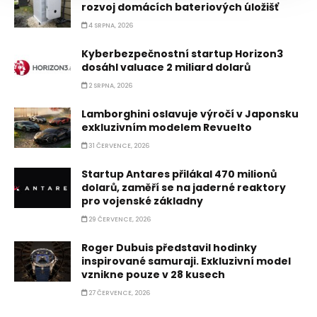
rozvoj domácích bateriových úložišť
4 SRPNA, 2026
Kyberbezpečnostní startup Horizon3
dosáhl valuace 2 miliard dolarů
2 SRPNA, 2026
Lamborghini oslavuje výročí v Japonsku
exkluzivním modelem Revuelto
31 ČERVENCE, 2026
Startup Antares přilákal 470 milionů
dolarů, zaměří se na jaderné reaktory
pro vojenské základny
29 ČERVENCE, 2026
Roger Dubuis představil hodinky
inspirované samuraji. Exkluzivní model
vznikne pouze v 28 kusech
27 ČERVENCE, 2026