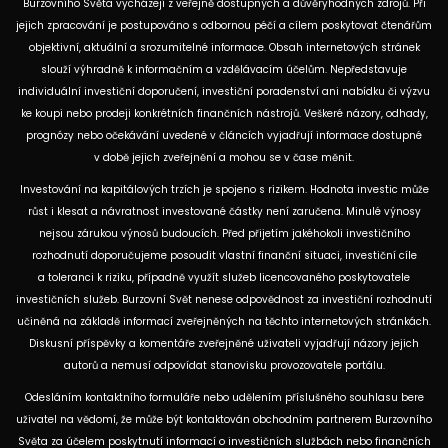
Burzovního Světa vycházejí z veřejně dostupných a důvěryhodných zdrojů. Při
jejich zpracování je postupováno s odbornou péčí a cílem poskytovat čtenářům
objektivní, aktuální a srozumitelné informace. Obsah internetových stránek
slouží výhradně k informačním a vzdělávacím účelům. Nepředstavuje
individuální investiční doporučení, investiční poradenství ani nabídku či výzvu
ke koupi nebo prodeji konkrétních finančních nástrojů. Veškeré názory, odhady,
prognózy nebo očekávání uvedené v článcích vyjadřují informace dostupné
v době jejich zveřejnění a mohou se v čase měnit.
Investování na kapitálových trzích je spojeno s rizikem. Hodnota investic může
růst i klesat a návratnost investované částky není zaručena. Minulé výnosy
nejsou zárukou výnosů budoucích. Před přijetím jakéhokoli investičního
rozhodnutí doporučujeme posoudit vlastní finanční situaci, investiční cíle
a toleranci k riziku, případně využít služeb licencovaného poskytovatele
investičních služeb. Burzovní Svět nenese odpovědnost za investiční rozhodnutí
učiněná na základě informací zveřejněných na těchto internetových stránkách.
Diskusní příspěvky a komentáře zveřejněné uživateli vyjadřují názory jejich
autorů a nemusí odpovídat stanovisku provozovatele portálu.
Odesláním kontaktního formuláře nebo udělením příslušného souhlasu bere
uživatel na vědomí, že může být kontaktován obchodním partnerem Burzovního
Světa za účelem poskytnutí informací o investičních službách nebo finančních