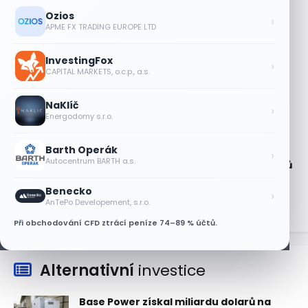
6 SRPNA, 2026
Ozios
›
APME FX TRADING EUROPE LTD
Lisa Su zlehčuje Muskův závazek vůči
Nvidii. Akcie AMD po výsledcích klesají
InvestingFox
›
6 SRPNA, 2026
CAPITAL MARKETS, o.c.p., a.s.
Asijské technologie oslabily, SK Hynix se
NaKlíč
propadl téměř o 10 %
›
Energodomy s.r.o.
6 SRPNA, 2026
Barth Operák
Technologický obrat přidal indexu
›
Autocentrum BARTH a.s.
Nasdaq 100 za čtyři dny 3,5 bilionu dolarů
6 SRPNA, 2026
Benecko
›
AnTePo Developement, s.r.o.
Při obchodování CFD ztrácí peníze 74–89 % účtů.
Alternativní
investice
Base Power získal miliardu dolarů na