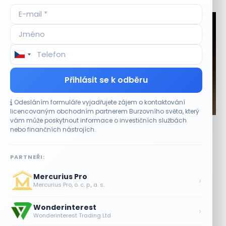
Přihlásit se k odběru
Odesláním formuláře vyjadřujete zájem o kontaktování
CO HÝBE TRHEM
licencovaným obchodním partnerem Burzovního světa, který
vám může poskytnout informace o investičních službách
Akcie Sandisk po výsledcích klesají. Analytici
nebo finančních nástrojích.
hodnotí další výhled
7 SRPNA, 2026
PARTNEŘI:
Slabší výhled zatížil obchodování před otevřením trhu
Mercurius Pro
Akcie výrobce paměťových čipů Sandisk (SNDK) se ve
›
Mercurius Pro, o. c. p., a. s.
čtvrtek v předobchodní fázi propadly...
Wonderinterest
Plány Starlinku srazily akcie T-Mobile,
›
Wonderinterest Trading Ltd
AT&T a Verizonu