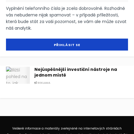
Vyplnění telefonního čísla je zcela dobrovolné. Rozhodně
vás nebudeme nijak spamovat – v případě příležitosti,
která bude stát za vaši pozornost, se vám ale může ozvat
náš analytik.
Nejúspěšnější investiční nástroje na
jednom místě
REKLAMA
Veškeré informace a materiály zveřejněné na internetových stránkách