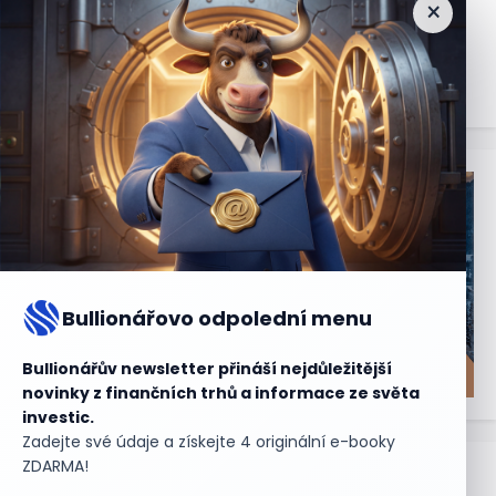
×
Nejčtenější
zprávy
Bullionářovo odpolední menu
Bullionářův newsletter přináší nejdůležitější
novinky z finančních trhů a informace ze světa
investic.
Zadejte své údaje a získejte 4 originální e-booky
ZDARMA!
Aktuální
příležitosti