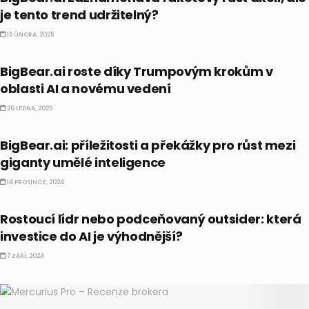
je tento trend udržitelný?
15 ÚNORA, 2025
AI
BigBear.ai roste díky Trumpovým krokům v
oblasti AI a novému vedení
26 LEDNA, 2025
AKCIE
BigBear.ai: příležitosti a překážky pro růst mezi
giganty umělé inteligence
14 PROSINCE, 2024
AI
Rostoucí lídr nebo podceňovaný outsider: která
investice do AI je výhodnější?
7 ZÁŘÍ, 2024