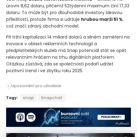
úrovni 8,62 dolaru, přičemž 52týdenní maximum činí 17,33
dolaru. To může být pro dlouhodobé investory lákavou
příležitostí, protože firma si udržuje
hrubou marži 51 %
,
což značí zdravý obchodní model.
Při tržní kapitalizaci 14 miliard dolarů a silném zaměření na
inovace v oblasti reklamních technologií a
předplatitelských služeb má Snap potenciál stát se opět
relevantním hráčem na trhu digitálních platforem.
Otázkou zůstává, zda se společnosti podaří udržet
pozitivní trend i ve zbytku roku 2025.
Upozornění pro uživatele
i
Společnost Snap (SNAP), mateřská firma populární sociální pl
Tagy:
snap
Snapchat