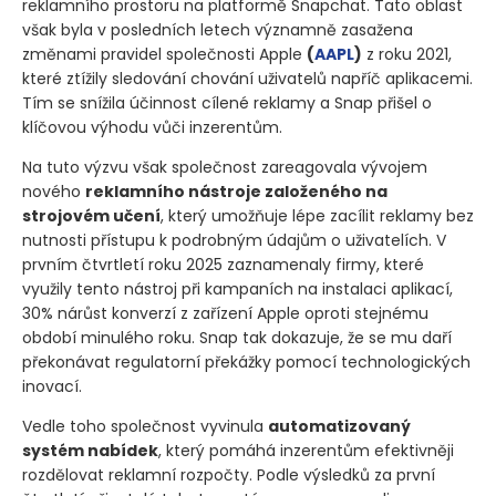
reklamního prostoru na platformě Snapchat. Tato oblast
však byla v posledních letech významně zasažena
změnami pravidel společnosti Apple
(
AAPL
)
z roku 2021,
které ztížily sledování chování uživatelů napříč aplikacemi.
Tím se snížila účinnost cílené reklamy a Snap přišel o
klíčovou výhodu vůči inzerentům.
Na tuto výzvu však společnost zareagovala vývojem
nového
reklamního nástroje založeného na
strojovém učení
, který umožňuje lépe zacílit reklamy bez
nutnosti přístupu k podrobným údajům o uživatelích. V
prvním čtvrtletí roku 2025 zaznamenaly firmy, které
využily tento nástroj při kampaních na instalaci aplikací,
30% nárůst konverzí z zařízení Apple oproti stejnému
období minulého roku. Snap tak dokazuje, že se mu daří
překonávat regulatorní překážky pomocí technologických
inovací.
Vedle toho společnost vyvinula
automatizovaný
systém nabídek
, který pomáhá inzerentům efektivněji
rozdělovat reklamní rozpočty. Podle výsledků za první