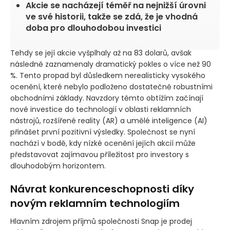
Akcie se nacházejí téměř na nejnižší úrovni
ve své historii, takže se zdá, že je vhodná
doba pro dlouhodobou investici
Tehdy se její akcie vyšplhaly až na 83 dolarů, avšak
následně zaznamenaly dramatický pokles o více než 90
%. Tento propad byl důsledkem nerealisticky vysokého
ocenění, které nebylo podloženo dostatečně robustními
obchodními základy. Navzdory těmto obtížím začínají
nové investice do technologií v oblasti reklamních
nástrojů, rozšířené reality
(AR)
a umělé inteligence
(AI)
přinášet první pozitivní výsledky. Společnost se nyní
nachází v bodě, kdy nízké ocenění jejích akcií může
představovat zajímavou příležitost pro investory s
dlouhodobým horizontem.
Návrat konkurenceschopnosti díky
novým reklamním technologiím
Hlavním zdrojem příjmů společnosti Snap je prodej