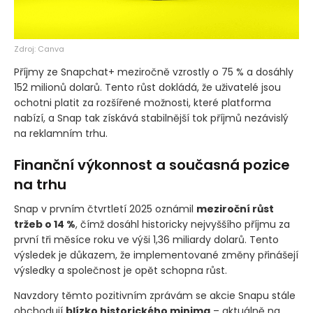
Zdroj: Canva
Příjmy ze Snapchat+ meziročně vzrostly o 75 % a dosáhly
152 milionů dolarů. Tento růst dokládá, že uživatelé jsou
ochotni platit za rozšířené možnosti, které platforma
nabízí, a Snap tak získává stabilnější tok příjmů nezávislý
na reklamním trhu.
Finanční výkonnost a současná pozice
na trhu
Snap v prvním čtvrtletí 2025 oznámil
meziroční růst
tržeb o 14 %
, čímž dosáhl historicky nejvyššího příjmu za
první tři měsíce roku ve výši 1,36 miliardy dolarů. Tento
výsledek je důkazem, že implementované změny přinášejí
výsledky a společnost je opět schopna růst.
Navzdory těmto pozitivním zprávám se akcie Snapu stále
obchodují
blízko historického minima
– aktuálně na