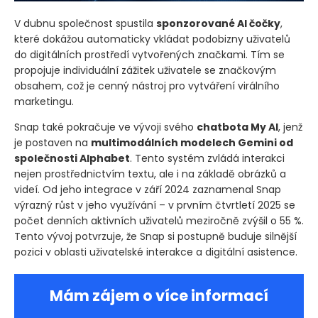
V dubnu společnost spustila
sponzorované AI čočky
,
které dokážou automaticky vkládat podobizny uživatelů
do digitálních prostředí vytvořených značkami. Tím se
propojuje individuální zážitek uživatele se značkovým
obsahem, což je cenný nástroj pro vytváření virálního
marketingu.
Snap také pokračuje ve vývoji svého
chatbota My AI
, jenž
je postaven na
multimodálních modelech Gemini od
společnosti Alphabet
. Tento systém zvládá interakci
nejen prostřednictvím textu, ale i na základě obrázků a
videí. Od jeho integrace v září 2024 zaznamenal Snap
výrazný růst v jeho využívání – v prvním čtvrtletí 2025 se
počet denních aktivních uživatelů meziročně zvýšil o 55 %.
Tento vývoj potvrzuje, že Snap si postupně buduje silnější
pozici v oblasti uživatelské interakce a digitální asistence.
Mám zájem o více informací