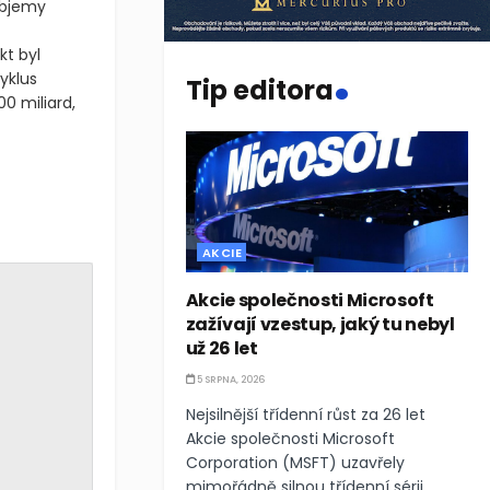
objemy
.
kt byl
yklus
Tip editora
0 miliard,
AKCIE
Akcie společnosti Microsoft
zažívají vzestup, jaký tu nebyl
už 26 let
5 SRPNA, 2026
Nejsilnější třídenní růst za 26 let
Akcie společnosti Microsoft
Corporation (MSFT) uzavřely
mimořádně silnou třídenní sérii,