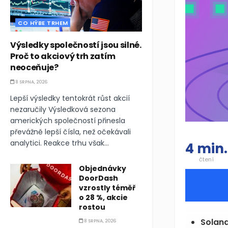
CO HÝBE TRHEM
Výsledky společností jsou silné.
Proč to akciový trh zatím
neoceňuje?
8 SRPNA, 2026
Lepší výsledky tentokrát růst akcií
nezaručily Výsledková sezona
amerických společností přinesla
převážně lepší čísla, než očekávali
analytici. Reakce trhu však...
4 min.
čtení
Objednávky
DoorDash
vzrostly téměř
o 28 %, akcie
rostou
Solan
8 SRPNA, 2026