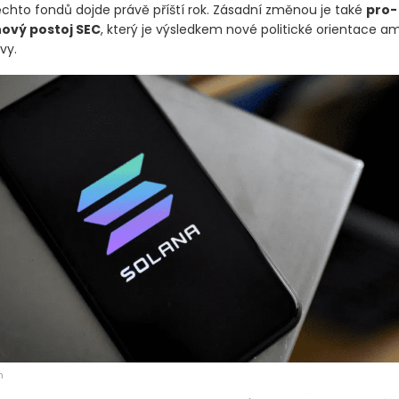
ěchto fondů dojde právě příští rok. Zásadní změnou je také
pro-
ový postoj SEC
, který je výsledkem nové politické orientace a
vy.
h