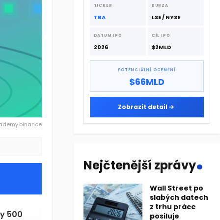
dodavatelskému řetězci.
TICKER
BURZA
TBA
LSE / NYSE
DATUM IPO
CÍL IPO
2026
$2MLD
POTENCIÁLNÍ OCENĚNÍ
$66MLD
Zobrazit detail
cademy.binance
.
Nejčtenější zprávy
Wall Street po
slabých datech
z trhu práce
ty 500
posiluje