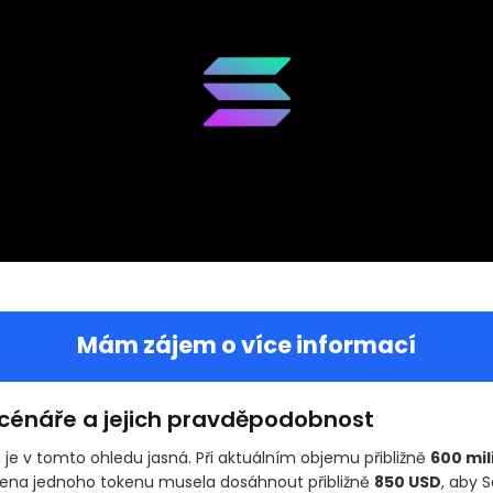
Mám zájem o více informací
scénáře a jejich pravděpodobnost
je v tomto ohledu jasná. Při aktuálním objemu přibližně
600 mil
ena jednoho tokenu musela dosáhnout přibližně
850 USD
, aby 