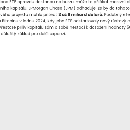
lana ETF opravdu dostanou na burzu, může to přilákat masivní 
álního kapitálu. JPMorgan Chase
(JPM)
odhaduje, že by do tohoto
vého projektu mohlo přitéct
3 až 6 miliard dolarů
. Podobný efe
 Bitcoinu v lednu 2024, kdy jeho ETF odstartovaly nový růstový c
Přestože příliv kapitálu sám o sobě nestačí k dosažení hodnoty 50
důležitý základ pro další expanzi.