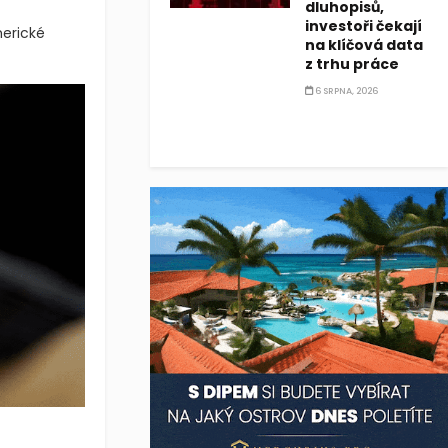
dluhopisů,
investoři čekají
merické
na klíčová data
z trhu práce
6 SRPNA, 2026