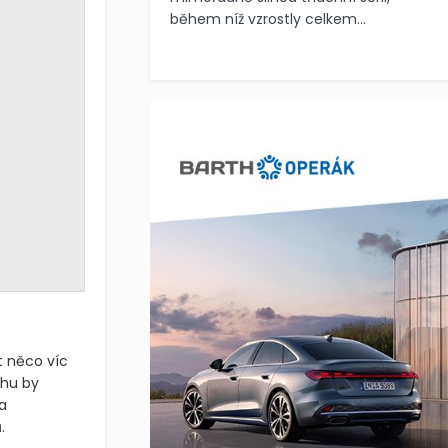
během níž vzrostly celkem...
t něco víc
chu by
a
.