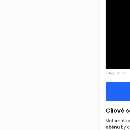
Zdroj: Canva
Cílové 
Matematika 
oběhu
by c