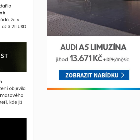
ařilo
žné
ádá, že v
až 3 211 USD
m
zení objevila
em masového
Fi, kde již