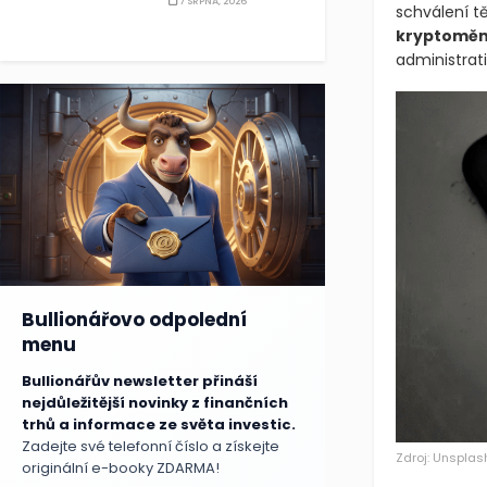
7 SRPNA, 2026
schválení t
kryptoměn
administrati
Bullionářovo odpolední
menu
Bullionářův newsletter přináší
nejdůležitější novinky z finančních
trhů a informace ze světa investic.
Zadejte své telefonní číslo a získejte
Zdroj: Unsplas
originální e-booky ZDARMA!