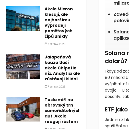
miliar
Akcie Micron
Zavede
klesají, ale
nejhoršímu
polovi
výprodeji
paměťových
Solana
čipů unikly
aplikac
7 SRPNA, 2026
Solana 
Jalapeňová
dolarů?
kauza tlačí
akcie Chipotle
I když od za
níž. Analytici ale
80 miliard 
zůstávají klidní
vyšplhat až n
7 SRPNA, 2026
dvojici – Bi
dosáhly. Ja
Tesla míří na
obrovský trh
ETF jako
samořiditelných
aut. Akcie
Jedním z hl
reagují růstem
spuštění se