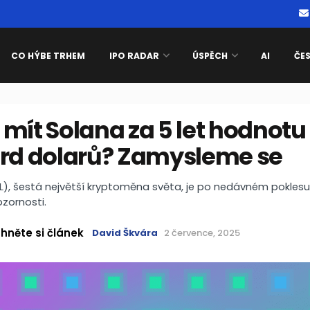
CO HÝBE TRHEM
IPO RADAR
ÚSPĚCH
AI
ČE
mít Solana za 5 let hodnotu
ard dolarů? Zamysleme se
L), šestá největší kryptoměna světa, je po nedávném pokles
zornosti.
hněte si článek
David Škvára
2 července, 2025