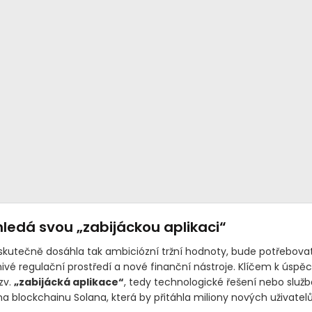
ledá svou „zabijáckou aplikaci“
skutečně dosáhla tak ambiciózní tržní hodnoty, bude potřebova
nivé regulační prostředí a nové finanční nástroje. Klíčem k úspě
zv.
„zabijácká aplikace“
, tedy technologické řešení nebo služb
a blockchainu Solana, která by přitáhla miliony nových uživatelů