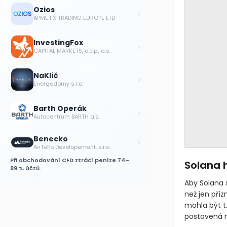
Ozios
›
APME FX TRADING EUROPE LTD
InvestingFox
›
CAPITAL MARKETS, o.c.p., a.s.
NaKlíč
›
Energodomy s.r.o.
Barth Operák
›
Autocentrum BARTH a.s.
Benecko
›
AnTePo Developement, s.r.o.
Při obchodování CFD ztrácí peníze 74–
Solana h
89 % účtů.
Aby Solana 
než jen příz
mohla být t
postavená n