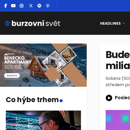
HEADLINES
Bude 
mili
Solana (SO
středem po
.
Poslec
Co hýbe trhem