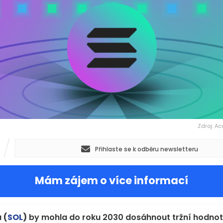
Zdroj: A
Přihlaste se k odběru newsletteru
Mám zájem o více informací
a
(
SOL
)
by mohla do roku 2030 dosáhnout tržní hodno