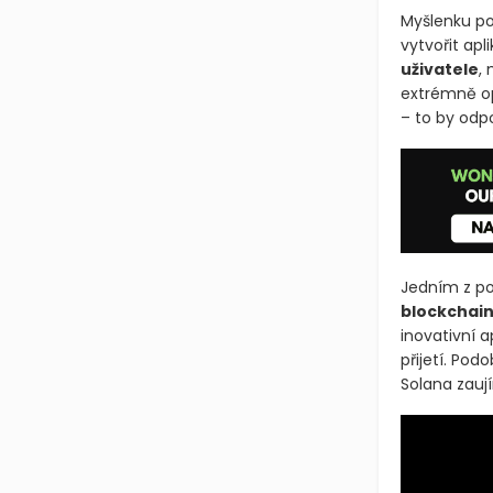
Myšlenku po
vytvořit apl
uživatele
,
extrémně op
– to by odpo
Jedním z po
blockchai
inovativní 
přijetí. Pod
Solana zauj