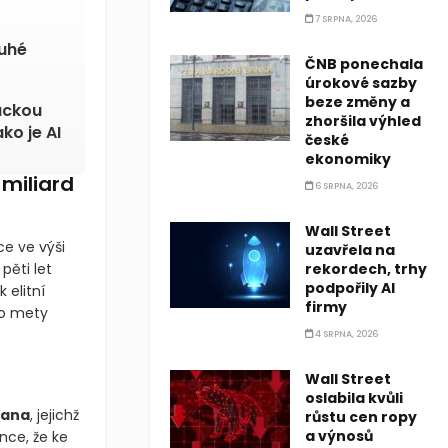
7 SRPNA, 2026
uhé
ČNB ponechala
úrokové sazby
beze změny a
áckou
zhoršila výhled
ko je AI
české
ekonomiky
miliard
6 SRPNA, 2026
Wall Street
ce ve výši
uzavřela na
pěti let
rekordech, trhy
podpořily AI
 elitní
firmy
to mety
4 SRPNA, 2026
Wall Street
oslabila kvůli
lana
, jejichž
růstu cen ropy
a výnosů
nce, že ke