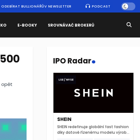
ODEBÍRAT BULLIONÁŘŮV NEWSLETTER
PODCAST
SKO
E-BOOKY
SROVNÁVAČ BROKERŮ
.
 500
IPO Radar
LSE / NYSE
u opět
SHEIN
SHEIN redefinuje globální fast fashion
díky datově řízenému modelu výroby
a extrémně rychlému