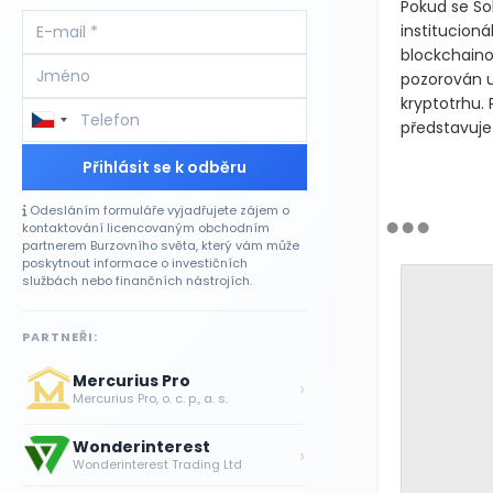
Pokud se So
institucion
blockchaino
pozorován u
kryptotrhu. 
představuje 
Přihlásit se k odběru
Odesláním formuláře vyjadřujete zájem o
kontaktování licencovaným obchodním
partnerem Burzovního světa, který vám může
poskytnout informace o investičních
službách nebo finančních nástrojích.
PARTNEŘI:
Mercurius Pro
›
Mercurius Pro, o. c. p., a. s.
Wonderinterest
›
Wonderinterest Trading Ltd