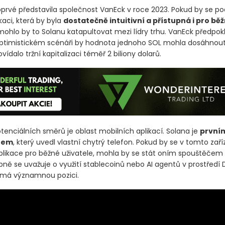
prvé představila společnost VanEck v roce 2023. Pokud by se pod
ikaci, která by byla
dostatečně intuitivní a přístupná i pro bě
 mohlo by to Solanu katapultovat mezi lídry trhu. VanEck předpokl
timistickém scénáři by hodnota jednoho SOL mohla dosáhnout 
vídalo tržní kapitalizaci téměř 2 biliony dolarů.
tenciálních směrů je oblast mobilních aplikací. Solana je
první
nem
, který uvedl vlastní chytrý telefon. Pokud by se v tomto zaří
aplikace pro běžné uživatele, mohla by se stát oním spouštěč
obně se uvažuje o využití stablecoinů nebo AI agentů v prostředí De
ímá významnou pozici.