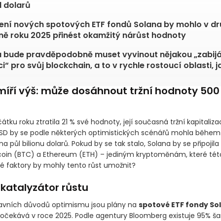
d dolarů
ní nových spotových ETF fondů Solana by mohlo v dr
ně roku 2025 přinést okamžitý nárůst hodnoty
 bude pravděpodobně muset vyvinout nějakou „zabij
i“ pro svůj blockchain, a to v rychle rostoucí oblasti, ja
míří výš: může dosáhnout tržní hodnoty 500 
čátku roku ztratila 21 % své hodnoty, její současná tržní kapitaliza
USD by se podle některých optimistických scénářů mohla během 
a půl bilionu dolarů. Pokud by se tak stalo, Solana by se připojila k
tcoin
(BTC)
a Ethereum
(ETH)
– jediným kryptoměnám, které té
ké faktory by mohly tento růst umožnit?
 katalyzátor růstu
avních důvodů optimismu jsou plány na
spotové ETF fondy So
 očekává v roce 2025. Podle agentury Bloomberg existuje 95% ša