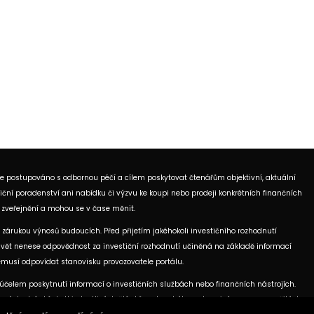
je postupováno s odbornou péčí a cílem poskytovat čtenářům objektivní, aktuální
ční poradenství ani nabídku či výzvu ke koupi nebo prodeji konkrétních finančních
 zveřejnění a mohou se v čase měnit.
 zárukou výnosů budoucích. Před přijetím jakéhokoli investičního rozhodnutí
ní Svět nenese odpovědnost za investiční rozhodnutí učiněná na základě informací
nemusí odpovídat stanovisku provozovatele portálu.
elem poskytnutí informací o investičních službách nebo finančních nástrojích.
ových stránkách. U jednotlivých článků mohou být uvedeny informace o použitých