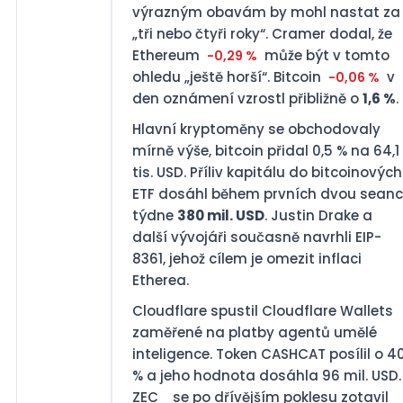
výrazným obavám by mohl nastat za
„tři nebo čtyři roky“. Cramer dodal, že
Ethereum
může být v tomto
-0,29 %
ohledu „ještě horší“. Bitcoin
v
-0,06 %
den oznámení vzrostl přibližně o
1,6 %
.
Hlavní kryptoměny se obchodovaly
mírně výše, bitcoin přidal 0,5 % na 64,1
tis. USD. Příliv kapitálu do bitcoinových
ETF dosáhl během prvních dvou seanc
týdne
380 mil. USD
. Justin Drake a
další vývojáři současně navrhli EIP-
8361, jehož cílem je omezit inflaci
Etherea.
Cloudflare spustil Cloudflare Wallets
zaměřené na platby agentů umělé
inteligence. Token CASHCAT posílil o 4
% a jeho hodnota dosáhla 96 mil. USD.
ZEC
se po dřívějším poklesu zotavil