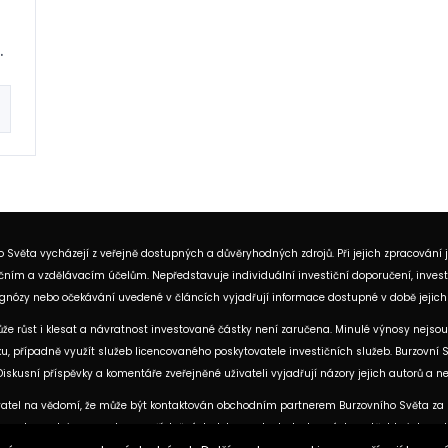
.
 Světa vycházejí z veřejně dostupných a důvěryhodných zdrojů. Při jejich zpracování 
ním a vzdělávacím účelům. Nepředstavuje individuální investiční doporučení, investi
rognózy nebo očekávání uvedené v článcích vyjadřují informace dostupné v době jejich
může růst i klesat a návratnost investované částky není zaručena. Minulé výnosy nejsou
iziku, případně využít služeb licencovaného poskytovatele investičních služeb. Burzov
iskusní příspěvky a komentáře zveřejněné uživateli vyjadřují názory jejich autorů a 
atel na vědomí, že může být kontaktován obchodním partnerem Burzovního Světa za úč
ch partnerech jsou uvedeny v příslušných dokumentech dostupných na těchto internet