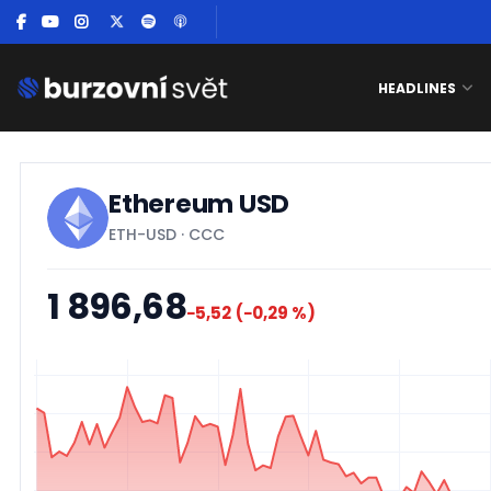
HEADLINES
Ethereum USD
ETH-USD
·
CCC
1 896,68
−5,52
(−0,29 %)