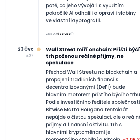
poté, co jeho vývojáři s využitím
pokročilé AI odhalili a opravili slabiny
ve vlastní kryptografii.
ZDROJ
decrypt
23 Čvc
Wall Street míří onchain: Příští býčí
trh poženou reálné příjmy, ne
15:27
spekulace
Přechod Wall Streetu na blockchain a
propojení tradičních financí s
decentralizovanými (DeFi) bude
hlavním motorem příštího býčího trhu
Podle investičního ředitele společnosti
Bitwise Matta Hougana tentokrát
nepůjde o čistou spekulaci, ale o reáln
příjmy a finanční aktivitu. Trh s
hlavními kryptoměnami je
momentálně stabilní a Bitcoin
-0,06 