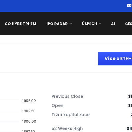
CO HÝBE TRHEM
IPO RADAR
ÚSPĚCH
AI
ČE
Více o ETH
Previous Close
$
Open
$
Tržní kapitalizace
52 Weeks High
$4