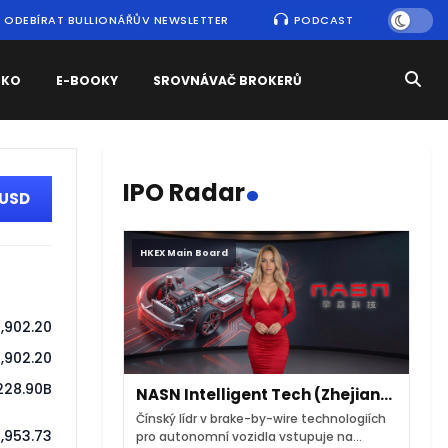
ODEBÍRAT BULLIONÁŘŮV NEWSLETTER
PODCAST
SKO
E-BOOKY
SROVNÁVAČ BROKERŮ
.
IPO Radar
-USD
HKEX Main Board
1,902.20
1,902.20
228.90B
NASN Intelligent Tech (Zhejiang)
Čínský lídr v brake-by-wire technologiích
,953.73
pro autonomní vozidla vstupuje na