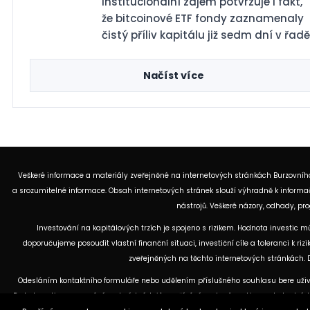
institucionální zájem potvrzuje i fakt,
že bitcoinové ETF fondy zaznamenaly
čistý příliv kapitálu již sedm dní v řadě
Načíst více
Veškeré informace a materiály zveřejněné na internetových stránkách Burzovního
a srozumitelné informace. Obsah internetových stránek slouží výhradně k informač
nástrojů. Veškeré názory, odhady, p
Investování na kapitálových trzích je spojeno s rizikem. Hodnota investic 
doporučujeme posoudit vlastní finanční situaci, investiční cíle a toleranci k r
zveřejněných na těchto internetových stránkách. D
Odesláním kontaktního formuláře nebo udělením příslušného souhlasu bere uživ
Podrobnosti o zpracování osobních údajů, využívání souborů cookies a obchodní