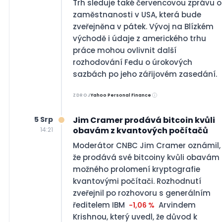
Trh sleduje také červencovou zprávu o
zaměstnanosti v USA, která bude
zveřejněna v pátek. Vývoj na Blízkém
východě i údaje z amerického trhu
práce mohou ovlivnit další
rozhodování Fedu o úrokových
sazbách po jeho zářijovém zasedání.
ZDROJ
Yahoo Personal Finance
5 Srp
Jim Cramer prodává bitcoin kvůli
obavám z kvantových počítačů
14:21
Moderátor CNBC Jim Cramer oznámil,
že prodává své bitcoiny kvůli obavám 
možného prolomení kryptografie
kvantovými počítači. Rozhodnutí
zveřejnil po rozhovoru s generálním
ředitelem IBM
Arvindem
-1,06 %
Krishnou, který uvedl, že důvod k