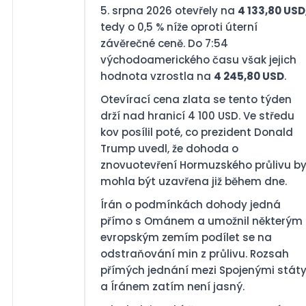
5. srpna 2026 otevřely na
4 133,80 USD
tedy o 0,5 % níže oproti úterní
závěrečné ceně. Do 7:54
východoamerického času však jejich
hodnota vzrostla na
4 245,80 USD
.
Otevírací cena zlata se tento týden
drží nad hranicí 4 100 USD. Ve středu
kov posílil poté, co prezident Donald
Trump uvedl, že dohoda o
znovuotevření Hormuzského průlivu b
mohla být uzavřena již během dne.
Írán o podmínkách dohody jedná
přímo s Ománem a umožnil některým
evropským zemím podílet se na
odstraňování min z průlivu. Rozsah
přímých jednání mezi Spojenými stát
a Íránem zatím není jasný.