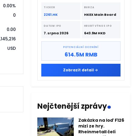
hongkongskou burzu 7. srpna 2026 s
0.00%
podporou CATL a Hillhouse Investment.
TICKER
BURZA
2261.HK
HKEX Main Board
0
DATUM IPO
HRUBÝ VÝNOS IPO
0.00
7. srpna 2026
643.9M HKD
,145,216
USD
POTENCIÁLNÍ OCENĚNÍ
614.5M RMB
Zobrazit detail
.
Nejčtenější zprávy
Zakázka na loď F126
mizí ze hry.
Rheinmetall čelí