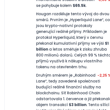
se pohybuje kolem
$65.5k
.
Hougan rozděluje tento vývoj do dvou
směrů. Prvním je „Hyperliquid Lane“, co
jsou krypto-nativní protokoly
generující reálné příjmy. Příkladem je
protokol Hyperliquid, který v červnu
překonal kumulativní příjmy ve výši
$1
billion
a letos směřuje k zisku zhruba
800 milionů dolarů. Celých 99 % těcht
příjmů využívá k nákupu vlastního
tokenu na otevřeném trhu.
Druhým směrem je „Robinhood
-2,25 
Lane“, tedy zavedené společnosti
budující reálné finanční služby na
blockchainu. Síť Robinhood Chain
odstartovala 1. července a již překona
objem transakcí
$3 billion
. Tento sílící