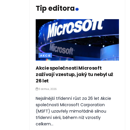
.
Tip editora
AKCIE
Akcie společnosti Microsoft
zažívají vzestup, jaký tu nebyl už
26 let
5 SRPNA, 2026
Nejsilnější třídenní růst za 26 let Akcie
společnosti Microsoft Corporation
(MSFT) uzavřely mimořádně silnou
třídenní sérii, během níž vzrostly
celkem...