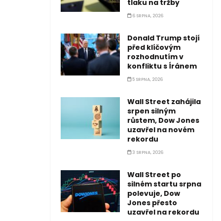
tlaku na tržby
6 SRPNA, 2026
Donald Trump stojí
před klíčovým
rozhodnutím v
konfliktu s Íránem
5 SRPNA, 2026
Wall Street zahájila
srpen silným
růstem, Dow Jones
uzavřel na novém
rekordu
3 SRPNA, 2026
Wall Street po
silném startu srpna
polevuje, Dow
Jones přesto
uzavřel na rekordu