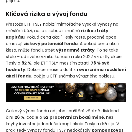
příjmu.
Klíčová rizika a vývoj fondu
Přestože ETF TSLY nabízí mimořádně vysoké výnosy na
měsíční bázi, nese s sebou i značná
rizika ztráty
kapitálu
. Pokud cena akcií Tesly roste, prodané opce
omezují
ziskový potenciál fondu
. A pokud cena akcií
klesá, může fond utrpět
významné ztráty
. To se také
stalo – od svého vzniku koncem roku 2022 vzrostly akcie
Tesly o
92 %
, ale ETF TSLY mezitím ztratil
78 % své
hodnoty
. Dokonce muselo dojít k
reverznímu rozdělení
akcií fondu
, což je u ETF známka výrazného poklesu.
Celkový výnos fondu od jeho spuštění včetně dividend
činí
26 %
, což je o
52 procentních bodů méně
, než
kdyby investor jednoduše koupil akcie Tesly a držel je. V
praxi tedy výnosy fondu TSLY nedokázaly
kompenzovat