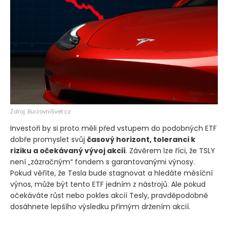
Zdroj: BurzovniSvet.cz
Investoři by si proto měli před vstupem do podobných ETF
dobře promyslet svůj
časový horizont, toleranci k
riziku a očekávaný vývoj akcií
. Závěrem lze říci, že TSLY
není „zázračným“ fondem s garantovanými výnosy.
Pokud věříte, že Tesla bude stagnovat a hledáte měsíční
výnos, může být tento ETF jedním z nástrojů. Ale pokud
očekáváte růst nebo pokles akcií Tesly, pravděpodobně
dosáhnete lepšího výsledku přímým držením akcií.