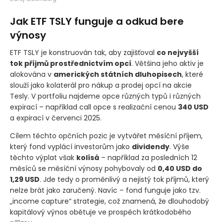
Jak ETF TSLY funguje a odkud bere
výnosy
ETF TSLY je konstruován tak, aby zajišťoval
co nejvyšší
tok příjmů prostřednictvím opcí
. Většina jeho aktiv je
alokována v
amerických státních dluhopisech
, které
slouží jako kolaterál pro nákup a prodej opcí na akcie
Tesly. V portfoliu najdeme opce různých typů i různých
expirací – například call opce s realizační cenou
340 USD
a expirací v červenci 2025.
Cílem těchto opčních pozic je vytvářet měsíční příjem,
který fond vyplácí investorům jako
dividendy
. Výše
těchto výplat však
kolísá
– například za posledních 12
měsíců se měsíční výnosy pohybovaly od
0,40 USD do
1,29 USD
. Jde tedy o proměnlivý a nejistý tok příjmů, který
nelze brát jako zaručený. Navíc – fond funguje jako tzv.
„income capture“ strategie, což znamená, že dlouhodobý
kapitálový výnos obětuje ve prospěch krátkodobého