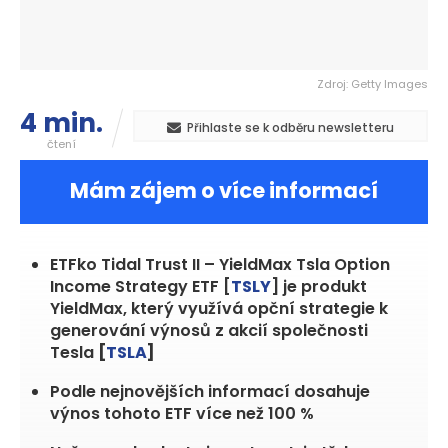
Zdroj: Getty Images
4 min.
Přihlaste se k odběru newsletteru
čtení
Mám zájem o více informací
ETFko Tidal Trust II – YieldMax Tsla Option
Income Strategy ETF [
TSLY
] je produkt
YieldMax, který využívá opční strategie k
generování výnosů z akcií společnosti
Tesla
[
TSLA
]
Podle nejnovějších informací dosahuje
výnos tohoto ETF více než 100 %