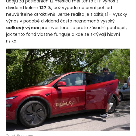
údajů za posledních 12 měsíců měl tento ETF výnos z
dividend kolem
127 %
, což vypadá na první pohled
neuvěřitelně atraktivně. Jenže realita je složitější – vysoký
výnos v podobě dividend často neznamená vysoký
celkový výnos
pro investora. Je proto zásadní pochopit,
jak tento fond vlastně funguje a kde se skrývají hlavní
rizika.
Zdroj: Bloomberg