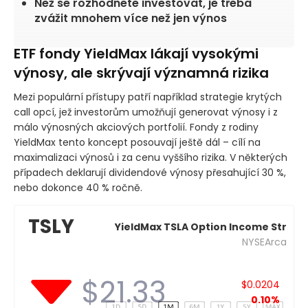
Než se rozhodnete investovat, je třeba
zvážit mnohem více než jen výnos
ETF fondy YieldMax lákají vysokými
výnosy, ale skrývají významná rizika
Mezi populární přístupy patří například strategie krytých
call opcí, jež investorům umožňují generovat výnosy i z
málo výnosných akciových portfolií. Fondy z rodiny
YieldMax tento koncept posouvají ještě dál – cílí na
maximalizaci výnosů i za cenu vyššího rizika. V některých
případech deklarují dividendové výnosy přesahující 30 %,
nebo dokonce 40 % ročně.
TSLY
YieldMax TSLA Option Income Str
NYSEArca
$21.33
$0.0204
0.10%