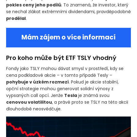
pokles ceny jeho podílů
. To znamená, že investor, který
se nechal zlákat extrémními dividendami, pravděpodobně
prodělal
.
Mám zájem o více informací
Pro koho může být ETF TSLY vhodný
Fondy jako TSLY mohou dávat smysl v prostředí, kdy se
cena podkladové akcie – v tomto případě Tesly –
pohybuje v úzkém rozmezí
. Pokud je akcie stabilní,
opční strategie mohou generovat solidní výnosy z
vypsaných call opcí. Jenže
Tesla
je známá svou
cenovou volatilitou
, a právě proto se TSLY na této akcii
dlouhodobě neosvědčuje.