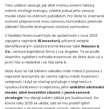
Tato událost ukazuje, jak silně mohou externí faktory
ovlivnit strategii startupu, zvláště pokud jeho cenový
model závisí na státních pobídkách. Pro Slate to znamená
nutnost přepracovat svou cenovou komunikaci, přestože
základní filozofie dostupnosti zůstává zachována.
Z hlediska financování bylo do společnosti v roce 2023
zapojeno nejméně
16 investorů
, přičemž veřejně
identifikovaným zůstává kromě Bezose také
Slauson &
Co.
, venture kapitálová firma z Los Angeles. Ta se podle
vlastního vyjádření rozhodla investovat do Slate Auto už v
první fázi a následně i ve fázi série B.
Slate Auto se tak během několika málo měsíců posunul z
naprosté anonymity do centra zájmu médií, investorů i
veřejnosti. I když se startup pohybuje v segmentu s
vysokou konkurencí a nejistotou, jeho
unikátní obchodní
model
,
silné investiční zázemí
a
jasná cenová
strategie
mu dávají solidní základ pro budoucnost. Do
konce roku 2026 se ukáže, zda se mu podaří splnit
očekávání a skutečně změnit způsob, jakým Američané