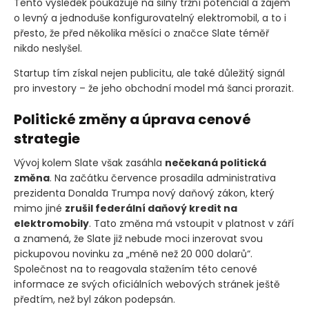
Tento výsledek poukazuje na silný tržní potenciál a zájem
o levný a jednoduše konfigurovatelný elektromobil, a to i
přesto, že před několika měsíci o značce Slate téměř
nikdo neslyšel.
Startup tím získal nejen publicitu, ale také důležitý signál
pro investory – že jeho obchodní model má šanci prorazit.
Politické změny a úprava cenové
strategie
Vývoj kolem Slate však zasáhla
nečekaná politická
změna
. Na začátku července prosadila administrativa
prezidenta Donalda Trumpa nový daňový zákon, který
mimo jiné
zrušil federální daňový kredit na
elektromobily
. Tato změna má vstoupit v platnost v září
a znamená, že Slate již nebude moci inzerovat svou
pickupovou novinku za „méně než 20 000 dolarů“.
Společnost na to reagovala stažením této cenové
informace ze svých oficiálních webových stránek ještě
předtím, než byl zákon podepsán.