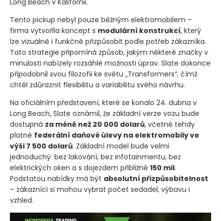
Long Beach v Kalifornii.
Tento pickup nebyl pouze běžným elektromobilem –
firma vytvořila koncept s
modulární konstrukcí
, který
lze vizuálně i funkčně přizpůsobit podle potřeb zákazníka.
Tato strategie připomíná způsob, jakým některé značky v
minulosti nabízely rozsáhlé možnosti úprav. Slate dokonce
připodobnil svou filozofii ke světu „Transformers“, čímž
chtěl zdůraznit flexibilitu a variabilitu svého návrhu.
Na oficiálním představení, které se konalo 24. dubna v
Long Beach, Slate oznámil, že základní verze vozu bude
dostupná
za méně než 20 000 dolarů
, včetně tehdy
platné
federální daňové úlevy na elektromobily ve
výši 7 500 dolarů
. Základní model bude velmi
jednoduchý: bez lakování, bez infotainmentu, bez
elektrických oken a s dojezdem přibližně
150 mil
.
Podstatou nabídky má být
absolutní přizpůsobitelnost
– zákazníci si mohou vybrat počet sedadel, výbavu i
vzhled.