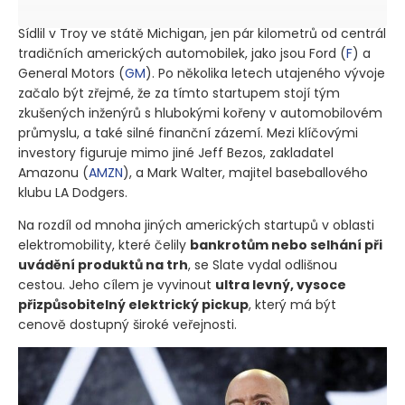
Sídlil v Troy ve státě Michigan, jen pár kilometrů od centrál
tradičních amerických automobilek, jako jsou Ford
(
F
)
a
General Motors
(
GM
)
. Po několika letech utajeného vývoje
začalo být zřejmé, že za tímto startupem stojí tým
zkušených inženýrů s hlubokými kořeny v automobilovém
průmyslu, a také silné finanční zázemí. Mezi klíčovými
investory figuruje mimo jiné Jeff Bezos, zakladatel
Amazonu
(
AMZN
)
, a Mark Walter, majitel baseballového
klubu LA Dodgers.
Na rozdíl od mnoha jiných amerických startupů v oblasti
elektromobility, které čelily
bankrotům nebo selhání při
uvádění produktů na trh
, se Slate vydal odlišnou
cestou. Jeho cílem je vyvinout
ultra levný, vysoce
přizpůsobitelný elektrický pickup
, který má být
cenově dostupný široké veřejnosti.