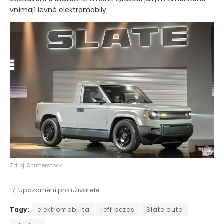
vnímají levné elektromobily.
Zdroj: Shutterstock
Upozornění pro uživatele
i
Startup Slate Auto se dostal do centra pozornosti až v dubnu
Tagy:
elektromobilita
jeff bezos
Slate auto