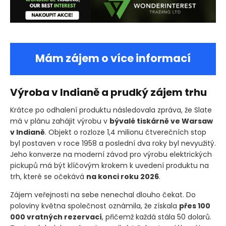
Mám zájem o více informací
Výroba v Indianě a prudký zájem trhu
Krátce po odhalení produktu následovala zpráva, že Slate
má v plánu zahájit výrobu v
bývalé tiskárně ve Warsaw
v Indianě
. Objekt o rozloze 1,4 milionu čtverečních stop
byl postaven v roce 1958 a poslední dva roky byl nevyužitý.
Jeho konverze na moderní závod pro výrobu elektrických
pickupů má být klíčovým krokem k uvedení produktu na
trh, které se očekává
na konci roku 2026
.
Zájem veřejnosti na sebe nenechal dlouho čekat. Do
poloviny května společnost oznámila, že získala
přes 100
000 vratných rezervací
, přičemž každá stála 50 dolarů.