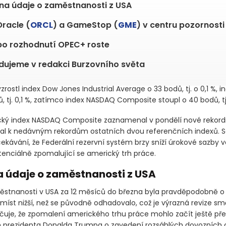
na údaje o zaměstnanosti z USA
Oracle (
ORCL
) a GameStop (
GME
) v centru pozornosti
o rozhodnutí OPEC+ roste
dujeme v redakci Burzovního světa
vzrostl index Dow Jones Industrial Average o 33 bodů, tj. o 0,1 %, 
ů, tj. 0,1 %, zatímco index NASDAQ Composite stoupl o 40 bodů, tj.
ký index NASDAQ Composite zaznamenal v pondělí nové rekordn
dal k nedávným rekordům ostatních dvou referenčních indexů. 
ekávání, že Federální rezervní systém brzy sníží úrokové sazby 
tenciálně zpomalující se americký trh práce.
a údaje o zaměstnanosti z USA
stnanosti v USA za 12 měsíců do března byla pravděpodobně o 
míst nižší, než se původně odhadovalo, což je výrazná revize s
čuje, že zpomalení amerického trhu práce mohlo začít ještě př
rezidenta Donalda Trumpa o zavedení rozsáhlých dovozních c