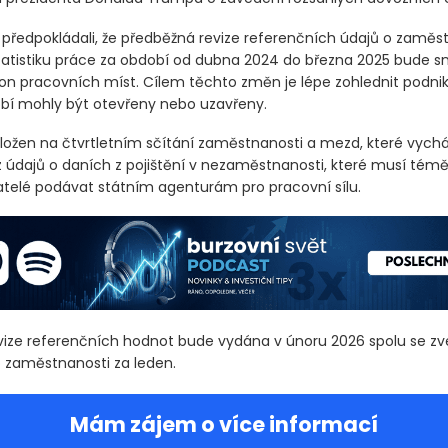
ředpokládali, že předběžná revize referenčních údajů o zaměs
tatistiku práce za období od dubna 2024 do března 2025 bude s
ion pracovních míst. Cílem těchto změn je lépe zohlednit podnik
í mohly být otevřeny nebo uzavřeny.
ložen na čtvrtletním sčítání zaměstnanosti a mezd, které vychá
 údajů o daních z pojištění v nezaměstnanosti, které musí téměř
elé podávat státním agenturám pro pracovní sílu.
ize referenčních hodnot bude vydána v únoru 2026 spolu se z
o zaměstnanosti za leden.
Mám zájem o více informací