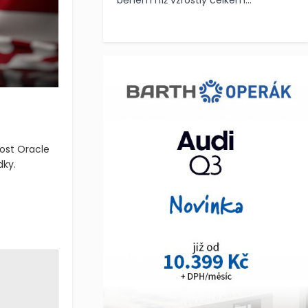
během níž vzrostly celkem...
ost Oracle
dky.