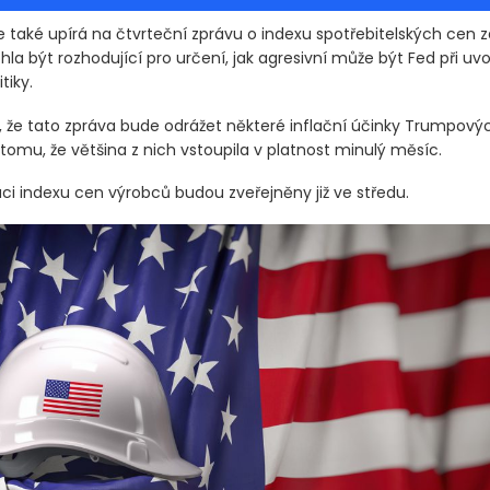
e také upírá na čtvrteční zprávu o indexu spotřebitelských cen z
la být rozhodující pro určení, jak agresivní může být Fed při uv
tiky.
 že tato zpráva bude odrážet některé inflační účinky Trumpovýc
tomu, že většina z nich vstoupila v platnost minulý měsíc.
aci indexu cen výrobců budou zveřejněny již ve středu.