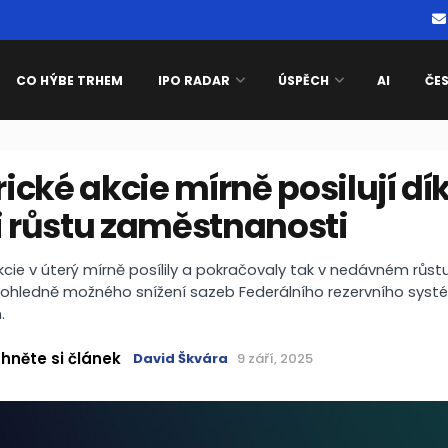
CO HÝBE TRHEM
IPO RADAR
ÚSPĚCH
AI
ČE
cké akcie mírně posilují dí
i růstu zaměstnanosti
cie v úterý mírně posílily a pokračovaly tak v nedávném růstu
ohledně možného snížení sazeb Federálního rezervního syst
.
hněte si článek
David Škvára
9 září, 2025