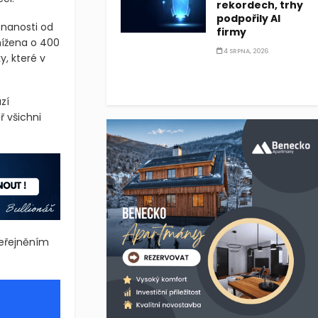
rekordech, trhy
podpořily AI
tnanosti od
firmy
nížena o 400
4 SRPNA, 2026
y, které v
zí
 všichni
veřejněním