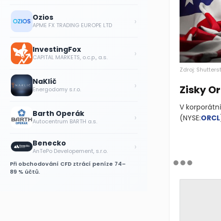
Ozios
›
APME FX TRADING EUROPE LTD
InvestingFox
›
CAPITAL MARKETS, o.c.p., a.s.
Zdroj: Shutters
NaKlíč
›
Zisky O
Energodomy s.r.o.
V korporátn
Barth Operák
›
(NYSE:
ORCL
Autocentrum BARTH a.s.
Benecko
›
AnTePo Developement, s.r.o.
Při obchodování CFD ztrácí peníze 74–
89 % účtů.