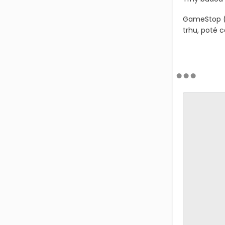
GameStop
trhu, poté c