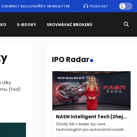
ODEBÍRAT BULLIONÁŘŮV NEWSLETTER
PODCAST
SKO
E-BOOKY
SROVNÁVAČ BROKERŮ
.
ky
IPO Radar
HKEX Main Board
 díky
ému (Fed)
NASN Intelligent Tech (Zhejiang)
Čínský lídr v brake-by-wire
technologiích pro autonomní vozidla
vstupuje na hongkongskou burzu 7.