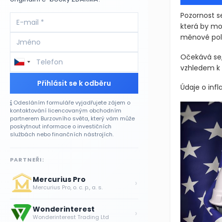
Pozornost s
která by moh
měnové poli
Očekává se,
vzhledem k 
Přihlásit se k odběru
Údaje o infl
Odesláním formuláře vyjadřujete zájem o
kontaktování licencovaným obchodním
partnerem Burzovního světa, který vám může
poskytnout informace o investičních
službách nebo finančních nástrojích.
PARTNEŘI:
Mercurius Pro
›
Mercurius Pro, o. c. p., a. s.
Wonderinterest
›
Wonderinterest Trading Ltd