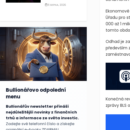
5 SRPNA, 2026
Ekonomové p
Úřadu pro s
000 až 1 mil
tomto obdob
Odhad je za
především z
zaměstnavat
Bullionářovo odpolední
menu
Konečná rev
zprávy BLS 
Bullionářův newsletter přináší
nejdůležitější novinky z finančních
trhů a informace ze světa investic.
Zadejte své telefonní číslo a získejte
originální e-booky ZDARMA!