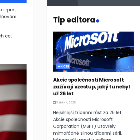
.
a srpen,
olňování
Tip editora
h cel,
AKCIE
Akcie společnosti Microsoft
zažívají vzestup, jaký tu nebyl
už 26 let
5 SRPNA, 2026
Nejsilnější třídenní růst za 26 let
Akcie společnosti Microsoft
Corporation (MSFT) uzavřely
mimořádně silnou třídenní sérii,