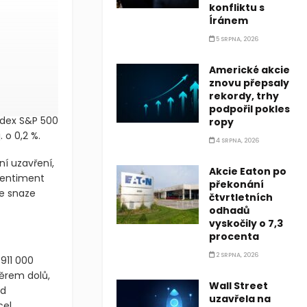
konfliktu s
Íránem
5 SRPNA, 2026
Americké akcie
znovu přepsaly
rekordy, trhy
podpořil pokles
index S&P 500
ropy
 o 0,2 %.
4 SRPNA, 2026
í uzavření,
Akcie Eaton po
Sentiment
překonání
ve snaze
čtvrtletních
odhadů
vyskočily o 7,3
procenta
2 SRPNA, 2026
911 000
měrem dolů,
Wall Street
ed
uzavřela na
el.