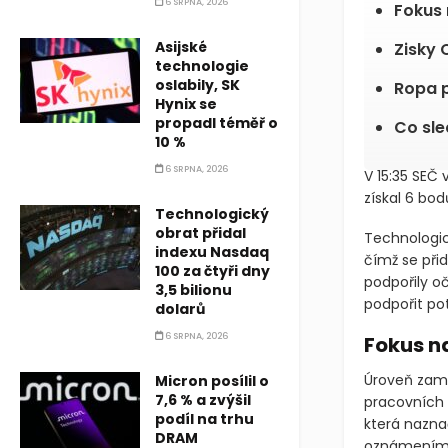
6 SRPNA, 2026
Fokus 
Asijské
Zisky 
technologie
oslabily, SK
Ropa p
Hynix se
propadl téměř o
Co sle
10 %
6 SRPNA, 2026
V 15:35 SEČ 
získal 6 bod
Technologický
obrat přidal
Technologic
indexu Nasdaq
čímž se při
100 za čtyři dny
podpořily oč
3,5 bilionu
podpořit po
dolarů
6 SRPNA, 2026
Fokus n
Úroveň zamě
Micron posílil o
7,6 % a zvýšil
pracovních 
podíl na trhu
která nazna
DRAM
oznámením p