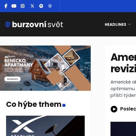
HEADLINES
Ameri
reviz
Americké ak
optimismu 
.
příští týden
Co hýbe trhem
Poslec