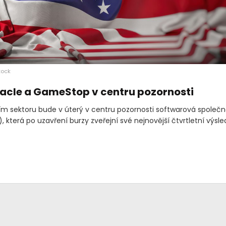
tock
racle a GameStop v centru pozornosti
ím sektoru bude v úterý v centru pozornosti softwarová společn
)
, která po uzavření burzy zveřejní své nejnovější čtvrtletní výsle