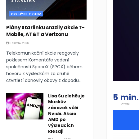
CO HÝBE TRHEM
Plány Starlinku srazily akcie T-
Mobile, AT&T a Verizonu
6 SRPNA, 2026
Telekomunikační akcie reagovaly
poklesem Komentáře vedení
společnosti SpaceX (SPCX) během
hovoru k výsledkům za druhé
čtvrtletí obnovily obavy z dopadu...
5 min.
Lisa Su zlehčuje
Muskův
čtení
závazek vůči
Nvidii. Akcie
AMD po
výsledcích
klesají