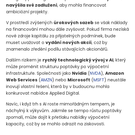
navýšila své zadlužení
, aby mohla financovat
ambiciózní projekty.
V prostředí zvýšených
úrokových sazeb
se však náklady
na financování mohou dále zvyšovat. Pokud firma nezíská
nové zdroje kapitálu za přijatelných podmínek, bude
muset uvažovat o
vydání nových akcií
, což by
znamenalo zředění podílu stávajících akcionářů.
Dalším rizikem je
rychlý technologický vývoj v AI
, který
může proměnit strukturu poptávky po výpočetní
infrastruktuře. Společnosti jako
Nvidia
(
NVDA
)
,
Amazon
Web Services
(
AMZN
)
nebo
Microsoft
(
MSFT
)
neustále
inovují vlastní řešení, která by v budoucnu mohla
konkurovat nabídce Applied Digital.
Navíc, i když trh s AI roste mimořádným tempem, je
náchylný k výkyvům. Jakmile se tempo růstu poptávky
zpomalí, může dojít k přetlaku nabídky výpočetní
kapacity, což by se mohlo odrazit na ziskovosti.