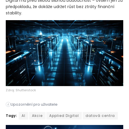
Digital má před sebou slibnou budoucnost – ovšem jen za
předpokladu, že dokáže udržet růst bez ztráty finanční
stability.
Zdroj: Shutterstock
Upozornění pro uživatele
i
Akcie společnosti Applied Digital v pondělí zaznamenaly výraz
Tagy:
AI
Akcie
Applied Digital
datová centra