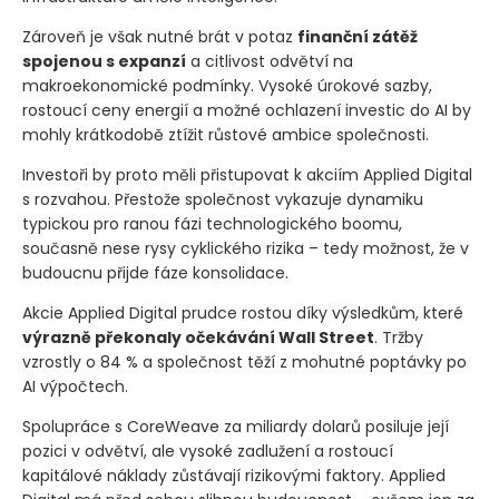
Zároveň je však nutné brát v potaz
finanční zátěž
spojenou s expanzí
a citlivost odvětví na
makroekonomické podmínky. Vysoké úrokové sazby,
rostoucí ceny energií a možné ochlazení investic do AI by
mohly krátkodobě ztížit růstové ambice společnosti.
Investoři by proto měli přistupovat k akciím Applied Digital
s rozvahou. Přestože společnost vykazuje dynamiku
typickou pro ranou fázi technologického boomu,
současně nese rysy cyklického rizika – tedy možnost, že v
budoucnu přijde fáze konsolidace.
Akcie Applied Digital prudce rostou díky výsledkům, které
výrazně překonaly očekávání Wall Street
. Tržby
vzrostly o 84 % a společnost těží z mohutné poptávky po
AI výpočtech.
Spolupráce s CoreWeave za miliardy dolarů posiluje její
pozici v odvětví, ale vysoké zadlužení a rostoucí
kapitálové náklady zůstávají rizikovými faktory. Applied