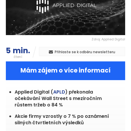
Zdroj: Applied Digital
5 min.
Přihlaste se k odběru newsletteru
čtení
Mám zájem o více informací
Applied Digital (
APLD
) překonala
očekávání Wall Street s meziročním
růstem tržeb o 84 %
Akcie firmy vzrostly o 7 % po oznámení
silných čtvrtletních výsledků