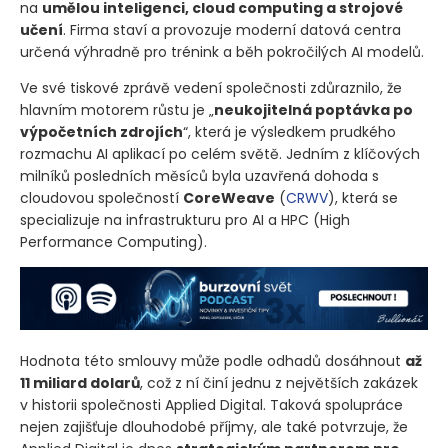
na
umělou inteligenci, cloud computing a strojové
učení
. Firma staví a provozuje moderní datová centra
určená výhradně pro trénink a běh pokročilých AI modelů.
Ve své tiskové zprávě vedení společnosti zdůraznilo, že
hlavním motorem růstu je „
neukojitelná poptávka po
výpočetních zdrojích
“, která je výsledkem prudkého
rozmachu AI aplikací po celém světě. Jedním z klíčových
milníků posledních měsíců byla uzavřená dohoda s
cloudovou společností
CoreWeave
(
CRWV
)
, která se
specializuje na infrastrukturu pro AI a HPC
(High
Performance Computing)
.
Hodnota této smlouvy může podle odhadů dosáhnout
až
11 miliard dolarů
, což z ní činí jednu z největších zakázek
v historii společnosti Applied Digital. Taková spolupráce
nejen zajišťuje dlouhodobé příjmy, ale také potvrzuje, že