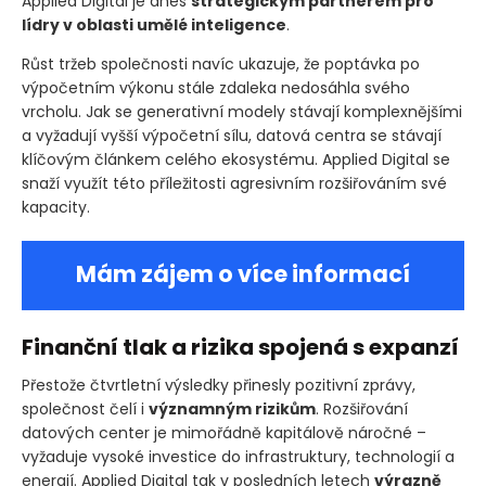
Applied Digital je dnes
strategickým partnerem pro
lídry v oblasti umělé inteligence
.
Růst tržeb společnosti navíc ukazuje, že poptávka po
výpočetním výkonu stále zdaleka nedosáhla svého
vrcholu. Jak se generativní modely stávají komplexnějšími
a vyžadují vyšší výpočetní sílu, datová centra se stávají
klíčovým článkem celého ekosystému. Applied Digital se
snaží využít této příležitosti agresivním rozšiřováním své
kapacity.
Mám zájem o více informací
Finanční tlak a rizika spojená s expanzí
Přestože čtvrtletní výsledky přinesly pozitivní zprávy,
společnost čelí i
významným rizikům
. Rozšiřování
datových center je mimořádně kapitálově náročné –
vyžaduje vysoké investice do infrastruktury, technologií a
energií. Applied Digital tak v posledních letech
výrazně