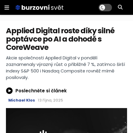
Applied Digital roste díky silné
poptávce po AI a dohodě s
CoreWeave
Akcie společnosti Applied Digital v pondělí
zaznamenaly výrazný růst o přibližně 7 %, zatímco širší
indexy S&P 500 i Nasdaq Composite rovněž mírně
posilovaly.
Poslechněte si článek
Michael Klos
13 října, 2025