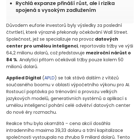
Rychlá expanze přináší růst, ale i rizika
spojená s vysokým zadlužením
Důvodem euforie investorů byly výsledky za poslední
čtvrtletí, které výrazně překonaly očekávání Wall Street.
Společnost, jež se specializuje na provoz
datových
center pro umělou inteligenci
, reportovala tržby ve výši
64,2 milionu dolarů, což představuje
meziroční nárůst o
84 %
. Analytici přitom očekávali tržby pouze kolem 50
milionů dolarů.
Applied Digital
(
APLD
)
se tak stává dalším z vítězů
současného boomu v oblasti výpočetního výkonu pro AI.
Rostoucí poptávka po trénování a provozu velkých
jazykových modelů, generativních systémů a aplikací s
umělou inteligencí pohání celé odvětví datových center
do nové éry rozmachu.
Reakce trhu byla okamžitá – cena akcií dosáhla
intradenního maxima 39,33 dolaru a tržní kapitalizace
společnosti vystoupala na zhruba 9 miliard dolarů. Tento