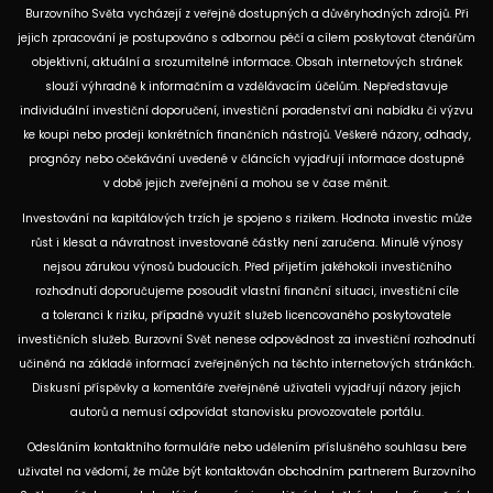
Burzovního Světa vycházejí z veřejně dostupných a důvěryhodných zdrojů. Při
jejich zpracování je postupováno s odbornou péčí a cílem poskytovat čtenářům
objektivní, aktuální a srozumitelné informace. Obsah internetových stránek
slouží výhradně k informačním a vzdělávacím účelům. Nepředstavuje
individuální investiční doporučení, investiční poradenství ani nabídku či výzvu
ke koupi nebo prodeji konkrétních finančních nástrojů. Veškeré názory, odhady,
prognózy nebo očekávání uvedené v článcích vyjadřují informace dostupné
v době jejich zveřejnění a mohou se v čase měnit.
Investování na kapitálových trzích je spojeno s rizikem. Hodnota investic může
růst i klesat a návratnost investované částky není zaručena. Minulé výnosy
nejsou zárukou výnosů budoucích. Před přijetím jakéhokoli investičního
rozhodnutí doporučujeme posoudit vlastní finanční situaci, investiční cíle
a toleranci k riziku, případně využít služeb licencovaného poskytovatele
investičních služeb. Burzovní Svět nenese odpovědnost za investiční rozhodnutí
učiněná na základě informací zveřejněných na těchto internetových stránkách.
Diskusní příspěvky a komentáře zveřejněné uživateli vyjadřují názory jejich
autorů a nemusí odpovídat stanovisku provozovatele portálu.
Odesláním kontaktního formuláře nebo udělením příslušného souhlasu bere
uživatel na vědomí, že může být kontaktován obchodním partnerem Burzovního