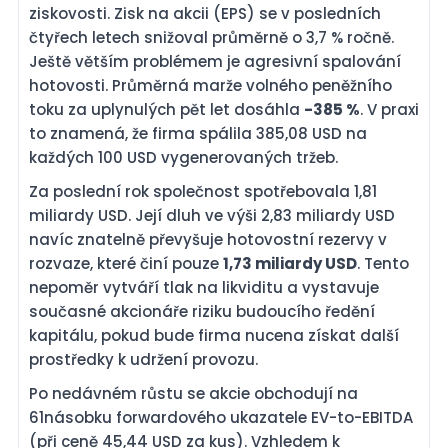
ziskovosti. Zisk na akcii (EPS) se v posledních
čtyřech letech snižoval průměrně o 3,7 % ročně.
Ještě větším problémem je agresivní spalování
hotovosti. Průměrná marže volného peněžního
toku za uplynulých pět let dosáhla
-385 %
. V praxi
to znamená, že firma spálila 385,08 USD na
každých 100 USD vygenerovaných tržeb.
Za poslední rok společnost spotřebovala 1,81
miliardy USD. Její dluh ve výši 2,83 miliardy USD
navíc znatelně převyšuje hotovostní rezervy v
rozvaze, které činí pouze
1,73 miliardy USD
. Tento
nepoměr vytváří tlak na likviditu a vystavuje
současné akcionáře riziku budoucího ředění
kapitálu, pokud bude firma nucena získat další
prostředky k udržení provozu.
Po nedávném růstu se akcie obchodují na
61násobku forwardového ukazatele EV-to-EBITDA
(při ceně 45,44 USD za kus). Vzhledem k