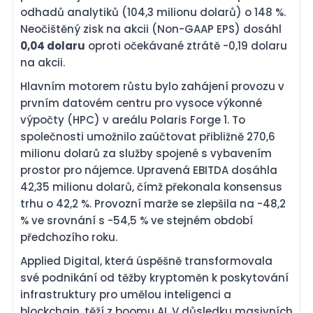
odhadů analytiků (104,3 milionu dolarů) o 148 %.
Neočištěný zisk na akcii (Non-GAAP EPS) dosáhl
0,04 dolaru
oproti očekávané ztrátě -0,19 dolaru
na akcii.
Hlavním motorem růstu bylo zahájení provozu v
prvním datovém centru pro vysoce výkonné
výpočty (HPC) v areálu Polaris Forge 1. To
společnosti umožnilo zaúčtovat přibližně 270,6
milionu dolarů za služby spojené s vybavením
prostor pro nájemce. Upravená EBITDA dosáhla
42,35 milionu dolarů, čímž překonala konsensus
trhu o 42,2 %. Provozní marže se zlepšila na -48,2
% ve srovnání s -54,5 % ve stejném období
předchozího roku.
Applied Digital, která úspěšně transformovala
své podnikání od těžby kryptoměn k poskytování
infrastruktury pro umělou inteligenci a
blockchain, těží z boomu AI. V důsledku masivních