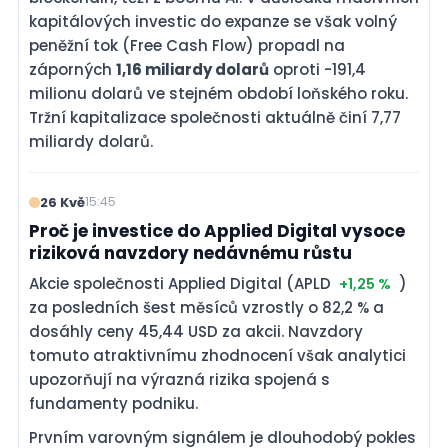
kapitálových investic do expanze se však volný
peněžní tok (Free Cash Flow) propadl na
záporných
1,16 miliardy dolarů
oproti -191,4
milionu dolarů ve stejném období loňského roku.
Tržní kapitalizace společnosti aktuálně činí 7,77
miliardy dolarů.
26 Kvě
15:45
Proč je investice do Applied Digital vysoce
riziková navzdory nedávnému růstu
Akcie společnosti Applied Digital (APLD
)
+1,25 %
za posledních šest měsíců vzrostly o 82,2 % a
dosáhly ceny 45,44 USD za akcii. Navzdory
tomuto atraktivnímu zhodnocení však analytici
upozorňují na výrazná rizika spojená s
fundamenty podniku.
Prvním varovným signálem je dlouhodobý pokles