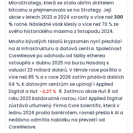
MicroStrategy, která se stala obřím držitelem
bitcoinu a přejmenovala se na Strategy. Její
akcie v letech 2023 a 2024 vzrostly o více než
300
%
ročně. Následně však klesly o více než 70 % ze
svého historického maxima z listopadu 2024.
Mnoho bývalých těžařů kryptoměn nyní přechází
na AI infrastrukturu a datová centra. Společnost
CoreWeave po odchodu od těžby etherea
vstoupila v dubnu 2025 na burzu Nasdaq s
valuací 23 miliard dolarů. V témže roce posílila o
více než 85 % a v roce 2026 zatím přidává dalších
64 %. K datovým centrům se upínají i Applied
Digital a Hut
8. Zatímco akcie Hut 8 od
-2,27 %
roku 2023 každoročně rostou, růst Applied Digital
zůstává utlumený. Firma Core Scientific, která v
lednu 2024 prošla bankrotem, rovněž přešla k AI a
nedávno odmítla nabídku na převzetí od
CoreWeave.