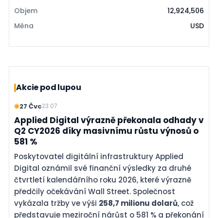
Objem
12,924,506
Měna
USD
Akcie pod lupou
27 Čvc
23:07
Applied Digital výrazně překonala odhady v
Q2 CY2026 díky masivnímu růstu výnosů o
581 %
Poskytovatel digitální infrastruktury Applied
Digital oznámil své finanční výsledky za druhé
čtvrtletí kalendářního roku 2026, které výrazně
předčily očekávání Wall Street. Společnost
vykázala tržby ve výši
258,7 milionu dolarů
, což
představuje meziroční nárůst o 581 % a překonání