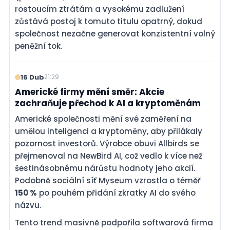
rostoucím ztrátám a vysokému zadlužení
zůstává postoj k tomuto titulu opatrný, dokud
společnost nezačne generovat konzistentní volný
peněžní tok.
16 Dub
21:29
Americké firmy mění směr: Akcie
zachraňuje přechod k AI a kryptoměnám
Americké společnosti mění své zaměření na
umělou inteligenci a kryptoměny, aby přilákaly
pozornost investorů. Výrobce obuvi Allbirds se
přejmenoval na NewBird AI, což vedlo k více než
šestinásobnému nárůstu hodnoty jeho akcií.
Podobně sociální síť Myseum vzrostla o téměř
150 %
po pouhém přidání zkratky AI do svého
názvu.
Tento trend masivně podpořila softwarová firma