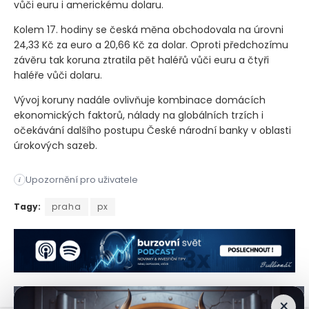
vůči euru i americkému dolaru.
Kolem 17. hodiny se česká měna obchodovala na úrovni
24,33 Kč za euro a 20,66 Kč za dolar. Oproti předchozímu
závěru tak koruna ztratila pět haléřů vůči euru a čtyři
haléře vůči dolaru.
Vývoj koruny nadále ovlivňuje kombinace domácích
ekonomických faktorů, nálady na globálních trzích i
očekávání dalšího postupu České národní banky v oblasti
úrokových sazeb.
Upozornění pro uživatele
i
Pražská burza vstoupila do nového týdne v negativním teritor
Tagy:
praha
px
×