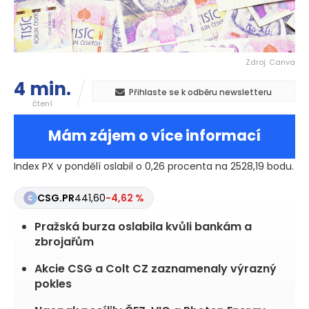
Zdroj: Canva
4 min.
Přihlaste se k odběru newsletteru
čtení
Mám zájem o více informací
Index PX v pondělí oslabil o 0,26 procenta na 2528,19 bodu.
CSG.PR
441,60
-4,62 %
Pražská burza oslabila kvůli bankám a
zbrojařům
Akcie CSG a Colt CZ zaznamenaly výrazný
pokles