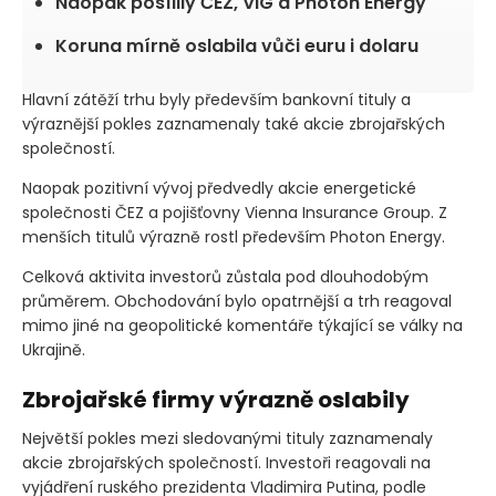
Naopak posílily ČEZ, VIG a Photon Energy
Koruna mírně oslabila vůči euru i dolaru
Hlavní zátěží trhu byly především bankovní tituly a
výraznější pokles zaznamenaly také akcie zbrojařských
společností.
Naopak pozitivní vývoj předvedly akcie energetické
společnosti ČEZ a pojišťovny Vienna Insurance Group. Z
menších titulů výrazně rostl především Photon Energy.
Celková aktivita investorů zůstala pod dlouhodobým
průměrem. Obchodování bylo opatrnější a trh reagoval
mimo jiné na geopolitické komentáře týkající se války na
Ukrajině.
Zbrojařské firmy výrazně oslabily
Největší pokles mezi sledovanými tituly zaznamenaly
akcie zbrojařských společností. Investoři reagovali na
vyjádření ruského prezidenta Vladimira Putina, podle