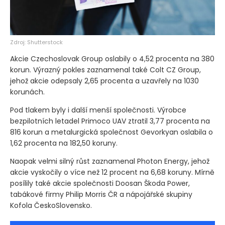
Zdroj: Shutterstock
Akcie Czechoslovak Group oslabily o 4,52 procenta na 380
korun. Výrazný pokles zaznamenal také Colt CZ Group,
jehož akcie odepsaly 2,65 procenta a uzavřely na 1030
korunách.
Pod tlakem byly i další menší společnosti. Výrobce
bezpilotních letadel Primoco UAV ztratil 3,77 procenta na
816 korun a metalurgická společnost Gevorkyan oslabila o
1,62 procenta na 182,50 koruny.
Naopak velmi silný růst zaznamenal Photon Energy, jehož
akcie vyskočily o více než 12 procent na 6,68 koruny. Mírně
posílily také akcie společnosti Doosan Škoda Power,
tabákové firmy Philip Morris ČR a nápojářské skupiny
Kofola ČeskoSlovensko.