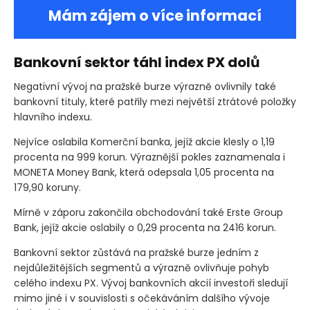
Mám zájem o více informací
Bankovní sektor táhl index PX dolů
Negativní vývoj na pražské burze výrazně ovlivnily také
bankovní tituly, které patřily mezi největší ztrátové položky
hlavního indexu.
Nejvíce oslabila Komerční banka, jejíž akcie klesly o 1,19
procenta na 999 korun. Výraznější pokles zaznamenala i
MONETA Money Bank, která odepsala 1,05 procenta na
179,90 koruny.
Mírně v záporu zakončila obchodování také Erste Group
Bank, jejíž akcie oslabily o 0,29 procenta na 2416 korun.
Bankovní sektor zůstává na pražské burze jedním z
nejdůležitějších segmentů a výrazně ovlivňuje pohyb
celého indexu PX. Vývoj bankovních akcií investoři sledují
mimo jiné i v souvislosti s očekáváním dalšího vývoje