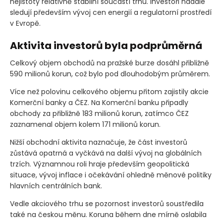
nejistoty relativně stabilní součástí trhu. Investoři nadále
sledují především vývoj cen energií a regulatorní prostředí
v Evropě.
Aktivita investorů byla podprůměrná
Celkový objem obchodů na pražské burze dosáhl přibližně
590 milionů korun, což bylo pod dlouhodobým průměrem.
Více než polovinu celkového objemu přitom zajistily akcie
Komerční banky a ČEZ. Na Komerční banku připadly
obchody za přibližně 183 milionů korun, zatímco ČEZ
zaznamenal objem kolem 171 milionů korun.
Nižší obchodní aktivita naznačuje, že část investorů
zůstává opatrná a vyčkává na další vývoj na globálních
trzích. Významnou roli hraje především geopolitická
situace, vývoj inflace i očekávání ohledně měnové politiky
hlavních centrálních bank.
Vedle akciového trhu se pozornost investorů soustředila
také na českou měnu. Koruna během dne mírně oslabila