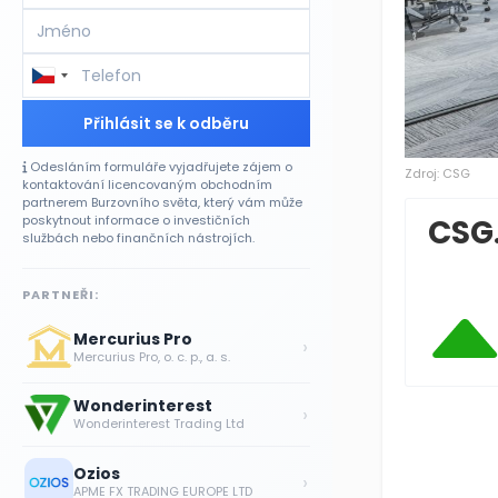
Přihlásit se k odběru
Odesláním formuláře vyjadřujete zájem o
kontaktování licencovaným obchodním
partnerem Burzovního světa, který vám může
poskytnout informace o investičních
Zdroj: CSG
službách nebo finančních nástrojích.
CSG
PARTNEŘI:
Mercurius Pro
›
Mercurius Pro, o. c. p., a. s.
Wonderinterest
›
Wonderinterest Trading Ltd
Ozios
›
APME FX TRADING EUROPE LTD