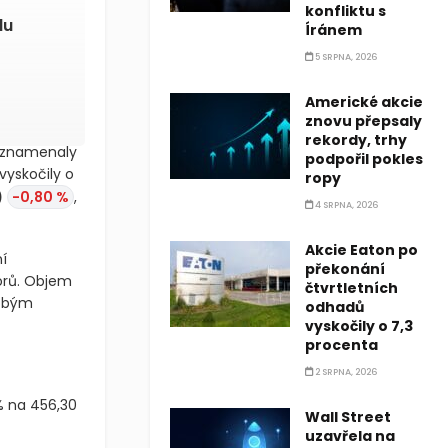
konfliktu s
Íránem
o
5 SRPNA, 2026
Americké akcie
znovu přepsaly
rekordy, trhy
podpořil pokles
ropy
zaznamenaly
4 SRPNA, 2026
výsledků
EZ
(CEZ.PR)
Akcie Eaton po
překonání
čtvrtletních
odhadů
í
vyskočily o 7,3
orů. Objem
procenta
dobým
2 SRPNA, 2026
Wall Street
uzavřela na