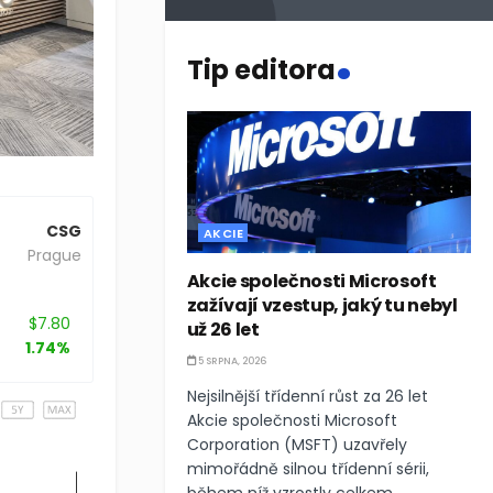
.
Tip editora
AKCIE
Akcie společnosti Microsoft
CSG
zažívají vzestup, jaký tu nebyl
Prague
už 26 let
5 SRPNA, 2026
$7.80
Nejsilnější třídenní růst za 26 let
1.74%
Akcie společnosti Microsoft
Corporation (MSFT) uzavřely
mimořádně silnou třídenní sérii,