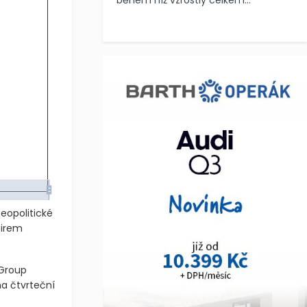
během níž vzrostly celkem...
eopolitické
firem
 Group