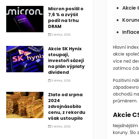
Pražsk
Micron posílil o
7,6 % a zvýšil
Akcie
podíl na trhu
výhle
DRAM
Koruna
5 SRPNA, 2026
Inflac
Akcie SK Hynix
stoupají,
investoři sázejí
Hlavní inde
na plán výplaty
akcie spole
dividend
vyskočily o 
5 SRPNA, 2026
-0,80 %
, 
Zlato od srpna
Pozitivní ná
2024
západoevrop
zdvojnásobilo
obchodů na 
cenu, z rekordu
průměrem. C
však ustoupilo
5 SRPNA, 2026
Akcie C