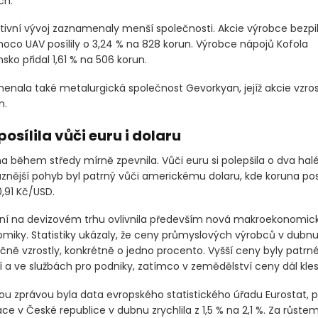
 Group Bank
(BAAERBAG)
zakončily obchodování beze změny na 
ojišťovna Vienna Insurance Group
(BAAVIG)
odepsala 1,50 % a uz
ch.
tivní vývoj zaznamenaly menší společnosti. Akcie výrobce bezpi
moco UAV posílily o 3,24 % na 828 korun. Výrobce nápojů Kofola
ko přidal 1,61 % na 506 korun.
nala také metalurgická společnost Gevorkyan, jejíž akcie vzrost
n.
osílila vůči euru i dolaru
a během středy mírně zpevnila. Vůči euru si polepšila o dva halé
aznější pohyb byl patrný vůči americkému dolaru, kde koruna pos
,91 Kč/USD.
í na devizovém trhu ovlivnila především nová makroekonomick
miky. Statistiky ukázaly, že ceny průmyslových výrobců v dubnu
čně vzrostly, konkrétně o jedno procento. Vyšší ceny byly patrn
 a ve službách pro podniky, zatímco v zemědělství ceny dál kles