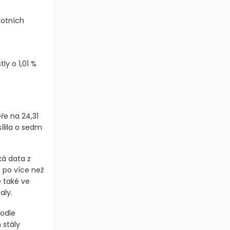
2364
avřela na
lotních
ly o 1,01 %
ře na 24,31
ílila o sedm
á data z
 po více než
é také ve
aly.