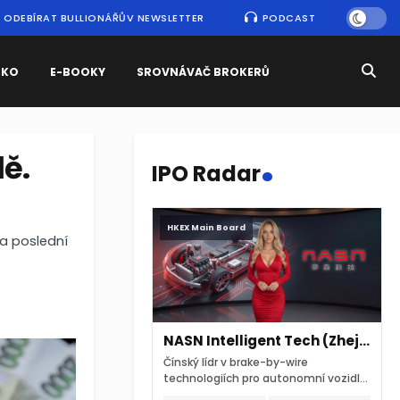
ODEBÍRAT BULLIONÁŘŮV NEWSLETTER
PODCAST
SKO
E-BOOKY
SROVNÁVAČ BROKERŮ
.
dě.
IPO Radar
HKEX Main Board
za poslední
NASN Intelligent Tech (Zhejiang)
Čínský lídr v brake-by-wire
technologiích pro autonomní vozidla
vstupuje na hongkongskou burzu 7.