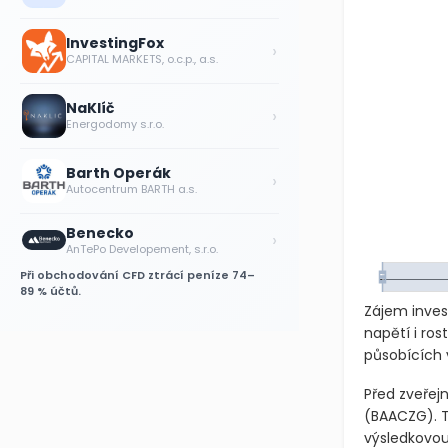
InvestingFox
›
CAPITAL MARKETS, o.c.p., a.s.
NaKlíč
›
Energodomy s.r.o.
Barth Operák
›
Autocentrum BARTH a.s.
Benecko
›
AnTePo Developement, s.r.o.
Při obchodování CFD ztrácí peníze 74–
89 % účtů.
Zájem inves
napětí i ro
působících
Před zveřej