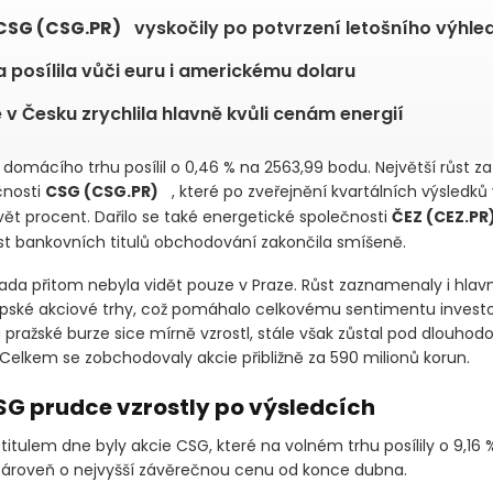
á burza uzavřela nejvýše za poslední tři týdny
CSG
(CSG.PR)
vyskočily po potvrzení letošníh
+2,18 %
du
 posílila vůči euru i americkému dolaru
e v Česku zrychlila hlavně kvůli cenám energií
x domácího trhu posílil o 0,46 % na 2563,99 bodu. Největší růst 
čnosti
CSG
(CSG.PR)
+2,18 %
, které po zveřejnění kvartálních 
více než devět procent. Dařilo se také energetické společnosti
Č
zatímco část bankovních titulů obchodování zakončila smíšeně.
lada přitom nebyla vidět pouze v Praze. Růst zaznamenaly i hlavn
ské akciové trhy, což pomáhalo celkovému sentimentu invest
pražské burze sice mírně vzrostl, stále však zůstal pod dlouho
elkem se zobchodovaly akcie přibližně za 590 milionů korun.
SG prudce vzrostly po výsledcích