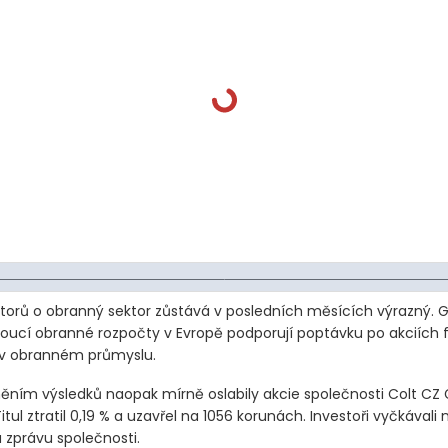
torů o obranný sektor zůstává v posledních měsících výrazný. G
stoucí obranné rozpočty v Evropě podporují poptávku po akciích 
 v obranném průmyslu.
něním výsledků naopak mírně oslabily akcie společnosti Colt CZ