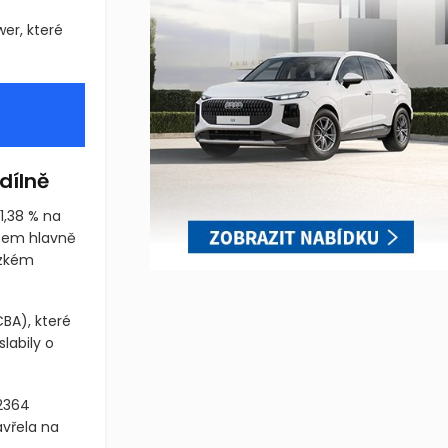
 na čtvrteční
er, které
dílně
 1,38 % na
atem hlavně
ízkém
CBA)
, které
labily o