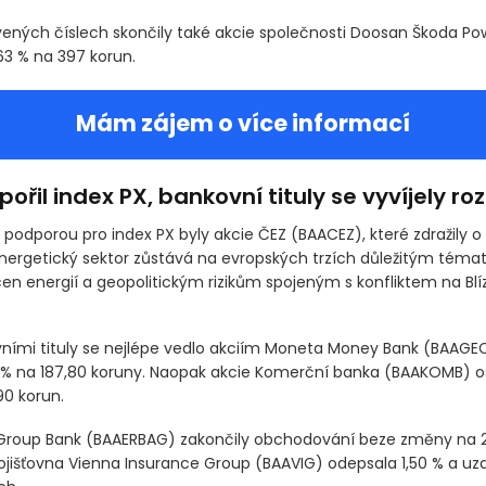
Titul ztratil 0,19 % a uzavřel na 1056 korunách. Investoři vyčkávali
 zprávu společnosti.
vených číslech skončily také akcie společnosti Doosan Škoda Pow
63 % na 397 korun.
Mám zájem o více informací
ořil index PX, bankovní tituly se vyvíjely roz
odporou pro index PX byly akcie ČEZ
(BAACEZ)
, které zdražily o
 Energetický sektor zůstává na evropských trzích důležitým tém
 cen energií a geopolitickým rizikům spojeným s konfliktem na Bl
ními tituly se nejlépe vedlo akciím Moneta Money Bank
(BAAGE
7 % na 187,80 koruny. Naopak akcie Komerční banka
(BAAKOMB)
os
90 korun.