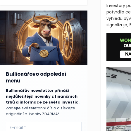
Nejsilnějším
koruny. Šlo
Investory po
potvrdila c
výhledu bývá
signalizuje,
Bullionářovo odpolední
menu
Bullionářův newsletter přináší
nejdůležitější novinky z finančních
trhů a informace ze světa investic.
Zadejte své telefonní číslo a získejte
originální e-booky ZDARMA!