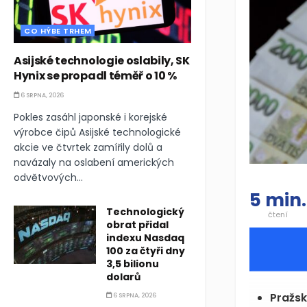
CO HÝBE TRHEM
Asijské technologie oslabily, SK
Hynix se propadl téměř o 10 %
6 SRPNA, 2026
Pokles zasáhl japonské i korejské
výrobce čipů Asijské technologické
akcie ve čtvrtek zamířily dolů a
navázaly na oslabení amerických
odvětvových...
5 min.
Technologický
čtení
obrat přidal
indexu Nasdaq
100 za čtyři dny
3,5 bilionu
dolarů
CSG.P
6 SRPNA, 2026