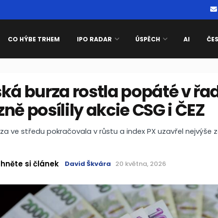
CO HÝBE TRHEM
IPO RADAR
ÚSPĚCH
AI
ČE
ká burza rostla popáté v řa
ně posílily akcie CSG i ČEZ
za ve středu pokračovala v růstu a index PX uzavřel nejvýše 
hněte si článek
David Škvára
20 května, 2026