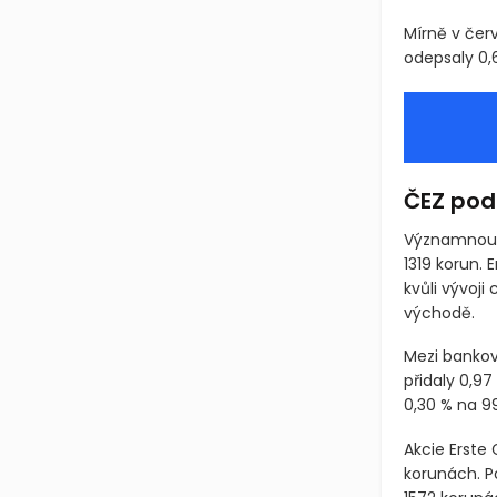
(BAACZG)
. 
výsledkovou
Mírně v čer
odepsaly 0,
ČEZ podp
Významnou p
1319 korun.
kvůli vývoji
východě.
Mezi bankov
přidaly 0,9
0,30 % na 9