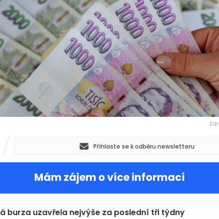
Zdr
Přihlaste se k odběru newsletteru
Mám zájem o více informací
R
459,30
+2,18 %