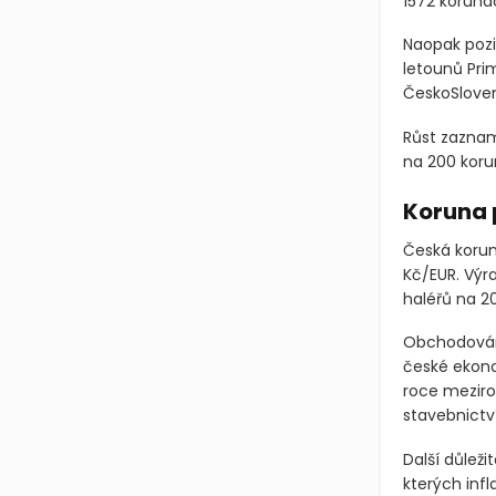
Akcie Erste
korunách. P
1572 koruná
Naopak pozi
letounů Pri
ČeskoSlovens
Růst zazname
na 200 koru
Koruna p
Česká korun
Kč/EUR. Výr
haléřů na 20
Obchodován
české ekono
roce meziro
stavebnictví