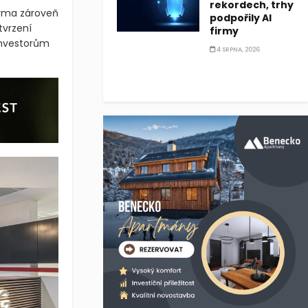
rekordech, trhy
 % na 456,30
podpořily AI
firmy
Firma zároveň
4 SRPNA, 2026
tvrzení
 investorům