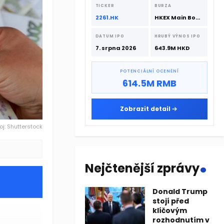
srpna 2026 s podporou CATL a
TICKER
BURZA
Hillhouse Investment.
2261.HK
HKEX Main Board
DATUM IPO
HRUBÝ VÝNOS IPO
7. srpna 2026
643.9M HKD
POTENCIÁLNÍ OCENĚNÍ
614.5M RMB
Zobrazit detail
oj: Shutterstock
.
Nejčtenější zprávy
Donald Trump
stojí před
klíčovým
rozhodnutím v