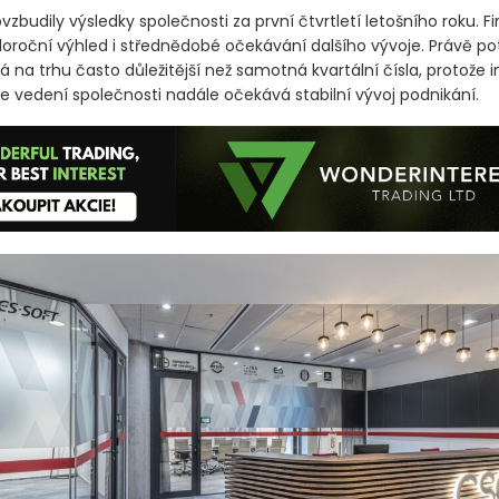
 titulem dne byly akcie CSG, které na volném trhu posílily o 9,16
 zároveň o nejvyšší závěrečnou cenu od konce dubna.
vzbudily výsledky společnosti za první čtvrtletí letošního roku. 
eloroční výhled i střednědobé očekávání dalšího vývoje. Právě po
 na trhu často důležitější než samotná kvartální čísla, protože
 že vedení společnosti nadále očekává stabilní vývoj podnikání.