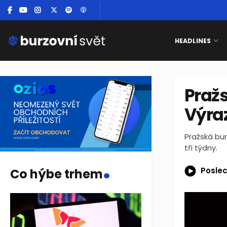
HEADLINES
Pražs
Výraz
Pražská bur
tři týdny.
.
Poslec
Co hýbe trhem