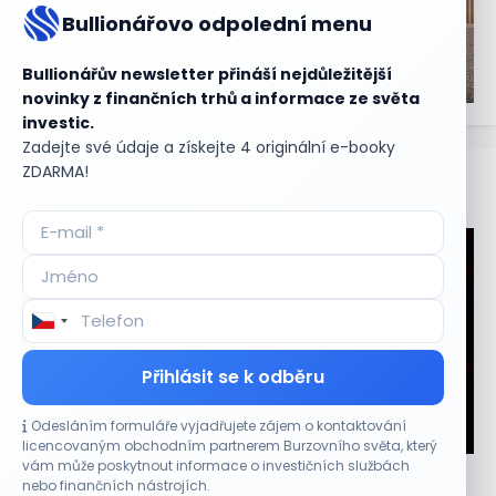
Bullionářovo odpolední menu
Bullionářův newsletter přináší nejdůležitější
novinky z finančních trhů a informace ze světa
investic.
Zadejte své údaje a získejte 4 originální e-booky
ZDARMA!
Aktuální
příležitosti
Přihlásit se k odběru
Odesláním formuláře vyjadřujete zájem o kontaktování
CO HÝBE TRHEM
licencovaným obchodním partnerem Burzovního světa, který
vám může poskytnout informace o investičních službách
Plány Starlinku srazily akcie T-Mobile, AT&T a
nebo finančních nástrojích.