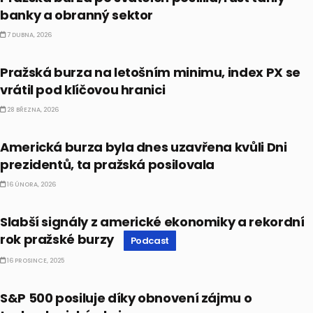
banky a obranný sektor
7 DUBNA, 2026
ČESKO
Pražská burza na letošním minimu, index PX se
vrátil pod klíčovou hranici
28 BŘEZNA, 2026
BULLIONÁŘ RECAP
Americká burza byla dnes uzavřena kvůli Dni
prezidentů, ta pražská posilovala
16 ÚNORA, 2026
PODCAST
Slabší signály z americké ekonomiky a rekordní
rok pražské burzy
Podcast
16 PROSINCE, 2025
BULLIONÁŘ RECAP
S&P 500 posiluje díky obnovení zájmu o