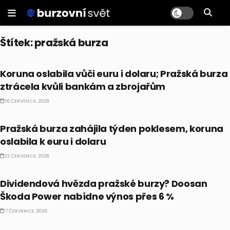
Štítek:
pražská burza
ČESKO
Koruna oslabila vůči euru i dolaru; Pražská burza
ztrácela kvůli bankám a zbrojařům
16 ČERVENCE, 2026
ČESKO
Pražská burza zahájila týden poklesem, koruna
oslabila k euru i dolaru
13 ČERVENCE, 2026
AKCIE
Dividendová hvězda pražské burzy? Doosan
Škoda Power nabídne výnos přes 6 %
7 ČERVENCE, 2026
ČESKO