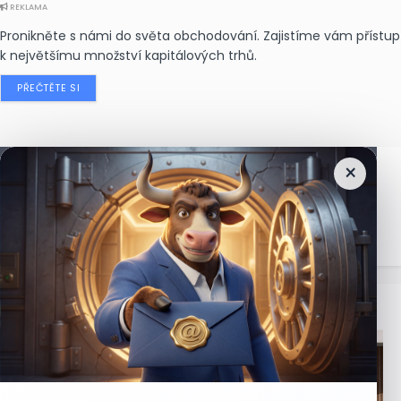
REKLAMA
Pronikněte s námi do světa obchodování. Zajistíme vám přístup
k největšímu množství kapitálových trhů.
PŘEČTĚTE SI
×
Nejčtenější
zprávy