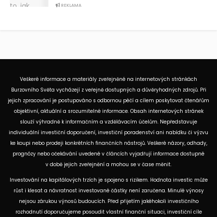
REKLAMA
Veškeré informace a materiály zveřejněné na internetových stránkách
Burzovního Světa vycházejí z veřejně dostupných a důvěryhodných zdrojů. Při
jejich zpracování je postupováno s odbornou péčí a cílem poskytovat čtenářům
objektivní, aktuální a srozumitelné informace. Obsah internetových stránek
slouží výhradně k informačním a vzdělávacím účelům. Nepředstavuje
individuální investiční doporučení, investiční poradenství ani nabídku či výzvu
ke koupi nebo prodeji konkrétních finančních nástrojů. Veškeré názory, odhady,
prognózy nebo očekávání uvedené v článcích vyjadřují informace dostupné
v době jejich zveřejnění a mohou se v čase měnit.
Investování na kapitálových trzích je spojeno s rizikem. Hodnota investic může
růst i klesat a návratnost investované částky není zaručena. Minulé výnosy
nejsou zárukou výnosů budoucích. Před přijetím jakéhokoli investičního
rozhodnutí doporučujeme posoudit vlastní finanční situaci, investiční cíle