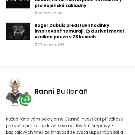
pro vojenské základny
29 ČERVENCE, 2026
Roger Dubuis představil hodinky
inspirované samuraji. Exkluzivní model
vznikne pouze v 28 kusech
27 ČERVENCE, 2026
Ranní
Bullionář!
Každé ráno vám odkryjeme úžasné investiční příležitosti
pro vaše portfolio, dozvíte se nejdůležitější zprávy z
kapitálových trhů, zajímavosti ze světa úspěšných lidí a