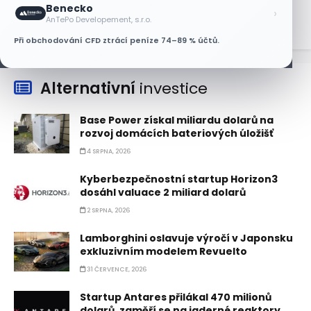
5 SRPNA, 2026
Benecko
›
AnTePo Developement, s.r.o.
Při obchodování CFD ztrácí peníze 74–89 % účtů.
Alternativní
investice
Base Power získal miliardu dolarů na
rozvoj domácích bateriových úložišť
4 SRPNA, 2026
Kyberbezpečnostní startup Horizon3
dosáhl valuace 2 miliard dolarů
2 SRPNA, 2026
Lamborghini oslavuje výročí v Japonsku
exkluzivním modelem Revuelto
31 ČERVENCE, 2026
Startup Antares přilákal 470 milionů
dolarů, zaměří se na jaderné reaktory