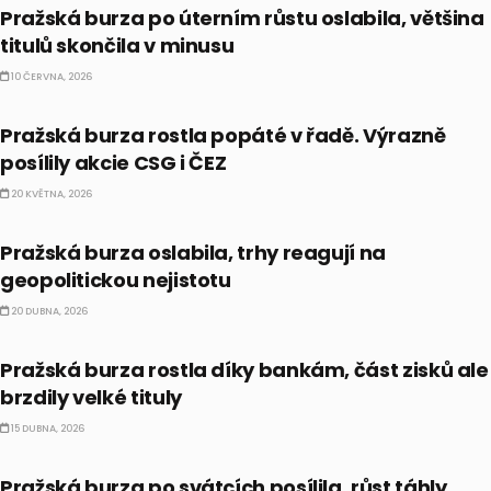
Pražská burza po úterním růstu oslabila, většina
titulů skončila v minusu
10 ČERVNA, 2026
ČESKO
Pražská burza rostla popáté v řadě. Výrazně
posílily akcie CSG i ČEZ
20 KVĚTNA, 2026
ČESKO
Pražská burza oslabila, trhy reagují na
geopolitickou nejistotu
20 DUBNA, 2026
ČESKO
Pražská burza rostla díky bankám, část zisků ale
brzdily velké tituly
15 DUBNA, 2026
ČESKO
Pražská burza po svátcích posílila, růst táhly