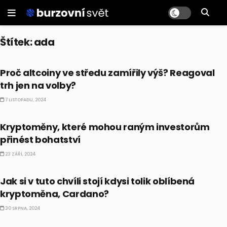
Štítek:
ada
KRYPTO
Proč altcoiny ve středu zamířily výš? Reagoval
trh jen na volby?
7 LISTOPADU, 2024
KRYPTO
Kryptoměny, které mohou raným investorům
přinést bohatství
23 ZÁŘÍ, 2024
KRYPTO
Jak si v tuto chvíli stojí kdysi tolik oblíbená
kryptoměna, Cardano?
30 SRPNA, 2024
CO HÝBE TRHEM