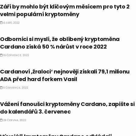
Září by mohlo být klíčovým měsícem pro tyto 2
velmi populární kryptoměny
4 ZÁŘÍ, 2022
CO HÝBE TRHEM
Odborníci si myslí, že oblíbený kryptoměna
Cardano získá 50 % nárůst v roce 2022
16 ČERVENCE, 2022
KRYPTO
Cardanoví ‚žraloci‘ nejnověji získali 79,1 milionu
ADA před hard forkem Vasil
9 ČERVENCE, 2022
CO HÝBE TRHEM
Vážení fanoušci kryptoměny Cardano, zapište si
do kalendářů 3. červenec
29 ČERVNA, 2022
KRYPTO