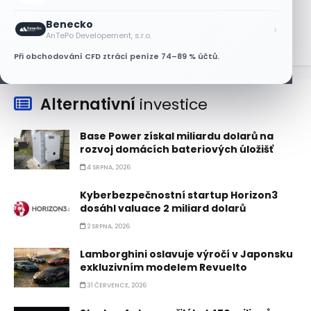
8 SRPNA, 2026
Benecko
›
AnTePo Developement, s.r.o.
Při obchodování CFD ztrácí peníze 74–89 % účtů.
Alternativní
investice
Base Power získal miliardu dolarů na
rozvoj domácích bateriových úložišť
4 SRPNA, 2026
Kyberbezpečnostní startup Horizon3
dosáhl valuace 2 miliard dolarů
2 SRPNA, 2026
Lamborghini oslavuje výročí v Japonsku
exkluzivním modelem Revuelto
31 ČERVENCE, 2026