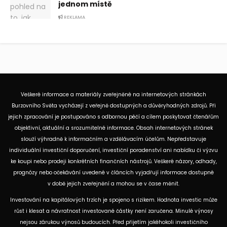
jednom místě
REKLAMA
Veškeré informace a materiály zveřejněné na internetových stránkách
Burzovního Světa vycházejí z veřejně dostupných a důvěryhodných zdrojů. Při
jejich zpracování je postupováno s odbornou péčí a cílem poskytovat čtenářům
objektivní, aktuální a srozumitelné informace. Obsah internetových stránek
slouží výhradně k informačním a vzdělávacím účelům. Nepředstavuje
individuální investiční doporučení, investiční poradenství ani nabídku či výzvu
ke koupi nebo prodeji konkrétních finančních nástrojů. Veškeré názory, odhady,
prognózy nebo očekávání uvedené v článcích vyjadřují informace dostupné
v době jejich zveřejnění a mohou se v čase měnit.
Investování na kapitálových trzích je spojeno s rizikem. Hodnota investic může
růst i klesat a návratnost investované částky není zaručena. Minulé výnosy
nejsou zárukou výnosů budoucích. Před přijetím jakéhokoli investičního