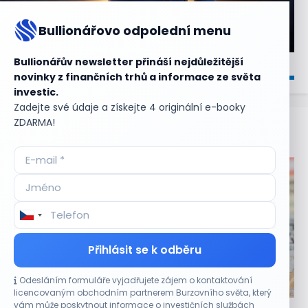
Bullionářovo odpolední menu
Bullionářův newsletter přináší nejdůležitější
novinky z finančních trhů a informace ze světa
investic.
Zadejte své údaje a získejte 4 originální e-booky
ZDARMA!
Aktuální
příležitosti
Přihlásit se k odběru
Odesláním formuláře vyjadřujete zájem o kontaktování
CO HÝBE TRHEM
licencovaným obchodním partnerem Burzovního světa, který
vám může poskytnout informace o investičních službách