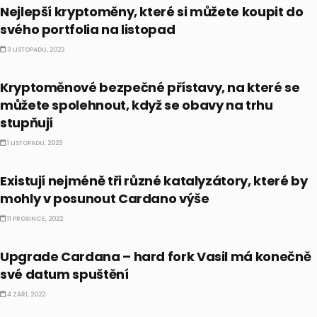
Nejlepší kryptoměny, které si můžete koupit do
svého portfolia na listopad
3 LISTOPADU, 2023
CO HÝBE TRHEM
Kryptoměnové bezpečné přístavy, na které se
můžete spolehnout, když se obavy na trhu
stupňují
1 LISTOPADU, 2023
CO HÝBE TRHEM
Existují nejméně tři různé katalyzátory, které by
mohly v posunout Cardano výše
11 PROSINCE, 2022
KRYPTO
Upgrade Cardana – hard fork Vasil má konečně
své datum spuštění
4 ZÁŘÍ, 2022
CO HÝBE TRHEM