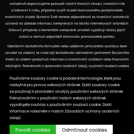
rozhodnutí doporučujeme posoudit vlastní finanční situaci, investiční cíle
a toleranci k riziku, případně využít služeb licencovaného poskytovatele
investičních služeb. Burzovní Svět nenese odpovědnost za investiční rozhodnutí
učiněná na základě informací zveřejněných na těchto internetových stránkách.
Diskusní příspěvky a komentáře zveřejněné uživateli vyjadřují názory jejich
autorů a nemusí odpovídat stanovisku provozovatele portálu.
Odesláním kontaktního formuláře nebo udělením příslušného souhlasu bere
uživatel na vědomí, že může být kontaktován obchodním partnerem Burzovního
Světa za účelem poskytnutí informací o investičních službách nebo finančních
nástrojích. Podrobnosti o zpracování osobních údajů, využívání souborů cookies
a obchodních partnerech jsou uvedeny v příslušných dokumentech
Používáme soubory cookie a podobné technologie, které jsou
dostupných na těchto internetových stránkách. U jednotlivých článků mohou
nezbytné pro provoz webových stránek. Další soubory cookie
být uvedeny informace o použitých zdrojích, datu původní analýzy nebo datu,
se používají k provádění analýzy používání webových stránek.
ke kterému se vztahují uvedené tržní údaje.
Pokračováním v používání našich webových stránek
vyjadřujete souhlas s používáním souborů cookie. Další
Zásady ochrany osobních údajů a cookies
informace naleznete v našich
Zásadách ochrany osobních
Reklama
Kontakt
údajů.
Burzovnisvet.cz © 2026
Povolit cookies
Odmítnout cookies