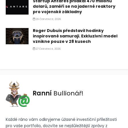
Startup Antares přilákal 470 milionů
dolarů, zaměří se na jaderné reaktory
pro vojenské základny
29 ČERVENCE, 2026
Roger Dubuis představil hodinky
inspirované samuraji. Exkluzivní model
vznikne pouze v 28 kusech
27 ČERVENCE, 2026
Ranní
Bullionář!
Každé ráno vám odkryjeme úžasné investiční příležitosti
pro vaše portfolio, dozvíte se nejdůležitější zprávy z