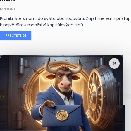
REKLAMA
Pronikněte s námi do světa obchodování. Zajistíme vám přístup
k největšímu množství kapitálových trhů.
PŘEČTĚTE SI
×
Nejčtenější
zprávy