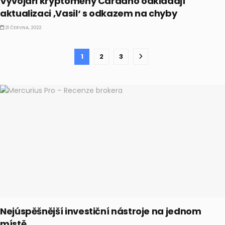
Vývojáři kryptoměny Cardano odkládají
aktualizaci ‚Vasil‘ s odkazem na chyby
21 ČERVNA, 2022
1
2
3
Nejúspěšnější investiční nástroje na jednom
místě