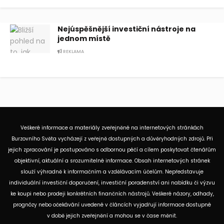
Nejúspěšnější investiční nástroje na
jednom místě
REKLAMA
Veškeré informace a materiály zveřejněné na internetových stránkách
Burzovního Světa vycházejí z veřejně dostupných a důvěryhodných zdrojů. Při
jejich zpracování je postupováno s odbornou péčí a cílem poskytovat čtenářům
objektivní, aktuální a srozumitelné informace. Obsah internetových stránek
slouží výhradně k informačním a vzdělávacím účelům. Nepředstavuje
individuální investiční doporučení, investiční poradenství ani nabídku či výzvu
ke koupi nebo prodeji konkrétních finančních nástrojů. Veškeré názory, odhady,
prognózy nebo očekávání uvedené v článcích vyjadřují informace dostupné
v době jejich zveřejnění a mohou se v čase měnit.