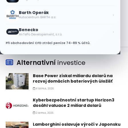
8 SRPNA, 2026
Barth Operák
Akcie Micron klesají, ale nejhoršímu
›
Autocentrum BARTH a.s.
výprodeji paměťových čipů unikly
7 SRPNA, 2026
Benecko
›
AnTePo Developement, s.r.o.
Při obchodování CFD ztrácí peníze 74–89 % účtů.
Alternativní
investice
Base Power získal miliardu dolarů na
rozvoj domácích bateriových úložišť
4 SRPNA, 2026
Kyberbezpečnostní startup Horizon3
dosáhl valuace 2 miliard dolarů
2 SRPNA, 2026
Lamborghini oslavuje výročí v Japonsku