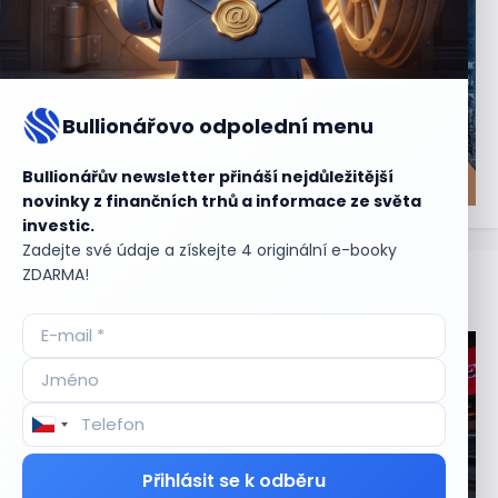
Bullionářovo odpolední menu
Bullionářův newsletter přináší nejdůležitější
novinky z finančních trhů a informace ze světa
investic.
Zadejte své údaje a získejte 4 originální e-booky
ZDARMA!
Aktuální
příležitosti
Přihlásit se k odběru