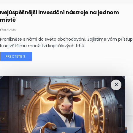
Nejúspěšnější investiční nástroje na jednom
místě
REKLAMA
Pronikněte s námi do světa obchodování. Zajistíme vám přístup
k největšímu množství kapitálových trhů.
PŘEČTĚTE SI
×
Nejčtenější
zprávy