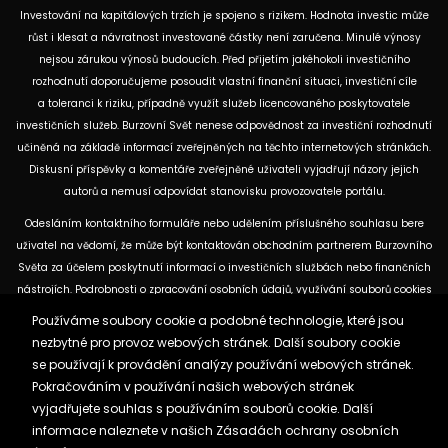
Investování na kapitálových trzích je spojeno s rizikem. Hodnota investic může
růst i klesat a návratnost investované částky není zaručena. Minulé výnosy
nejsou zárukou výnosů budoucích. Před přijetím jakéhokoli investičního
rozhodnutí doporučujeme posoudit vlastní finanční situaci, investiční cíle
a toleranci k riziku, případně využít služeb licencovaného poskytovatele
investičních služeb. Burzovní Svět nenese odpovědnost za investiční rozhodnutí
učiněná na základě informací zveřejněných na těchto internetových stránkách.
Diskusní příspěvky a komentáře zveřejněné uživateli vyjadřují názory jejich
autorů a nemusí odpovídat stanovisku provozovatele portálu.
Odesláním kontaktního formuláře nebo udělením příslušného souhlasu bere
uživatel na vědomí, že může být kontaktován obchodním partnerem Burzovního
Světa za účelem poskytnutí informací o investičních službách nebo finančních
nástrojích. Podrobnosti o zpracování osobních údajů, využívání souborů cookies
a obchodních partnerech jsou uvedeny v příslušných dokumentech
Používáme soubory cookie a podobné technologie, které jsou
dostupných na těchto internetových stránkách. U jednotlivých článků mohou
nezbytné pro provoz webových stránek. Další soubory cookie
být uvedeny informace o použitých zdrojích, datu původní analýzy nebo datu,
se používají k provádění analýzy používání webových stránek.
ke kterému se vztahují uvedené tržní údaje.
Pokračováním v používání našich webových stránek
vyjadřujete souhlas s používáním souborů cookie. Další
informace naleznete v našich
Zásadách ochrany osobních
Zásady ochrany osobních údajů a cookies