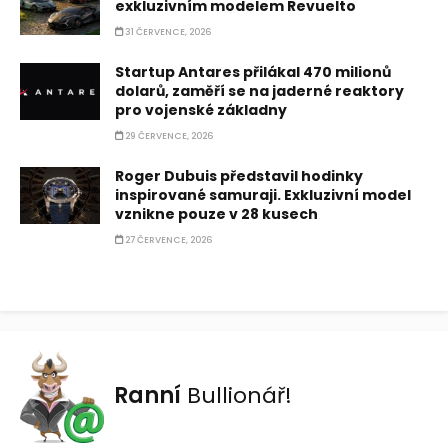
exkluzivním modelem Revuelto
31 ČERVENCE, 2026
Startup Antares přilákal 470 milionů
dolarů, zaměří se na jaderné reaktory
pro vojenské základny
29 ČERVENCE, 2026
Roger Dubuis představil hodinky
inspirované samuraji. Exkluzivní model
vznikne pouze v 28 kusech
27 ČERVENCE, 2026
Ranní
Bullionář!