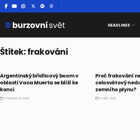
HEADLINES
Štítek:
frakování
KOMODITY
KOMODITY
Argentinský břidlicový boom v
Proč frakování n
oblasti Vaca Muerta se blíží ke
celosvětový nedo
konci
zemního plynu?
27 PROSINCE, 2022
17 ZÁŘÍ, 2022