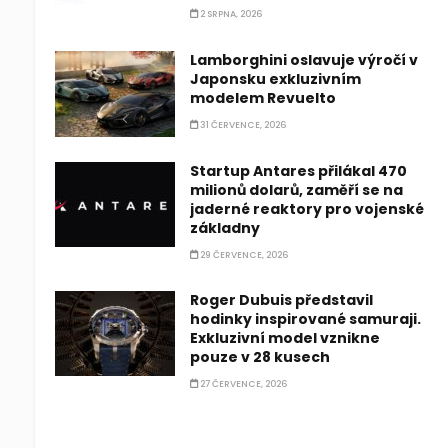
2 SRPNA, 2026
Lamborghini oslavuje výročí v
Japonsku exkluzivním
modelem Revuelto
31 ČERVENCE, 2026
Startup Antares přilákal 470
milionů dolarů, zaměří se na
jaderné reaktory pro vojenské
základny
29 ČERVENCE, 2026
Roger Dubuis představil
hodinky inspirované samuraji.
Exkluzivní model vznikne
pouze v 28 kusech
27 ČERVENCE, 2026