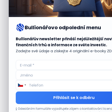
Bullionářovo odpolední menu
Bullionářův newsletter přináší nejdůležitější nov
Aktuální
příležitosti
finančních trhů a informace ze světa investic.
Zadejte své údaje a získejte 4 originální e-booky Z
CO HÝBE TRHEM
Přihlásit se k odběru
Výsledky společností jsou silné. Proč to
Odesláním formuláře vyjadřujete zájem o kontaktování lic