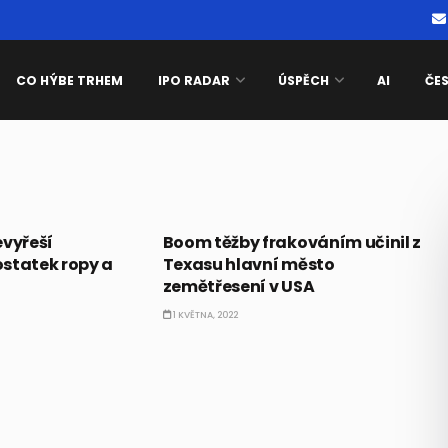
CO HÝBE TRHEM
IPO RADAR
ÚSPĚCH
AI
ČE
KOMODITY
evyřeší
Boom těžby frakováním učinil z
statek ropy a
Texasu hlavní město
zemětřesení v USA
1 KVĚTNA, 2022