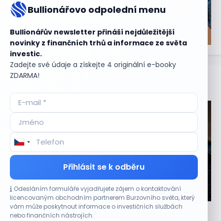
Bullionářovo odpolední menu
Bullionářův newsletter přináší nejdůležitější
novinky z finančních trhů a informace ze světa
investic.
Zadejte své údaje a získejte 4 originální e-booky
ZDARMA!
Aktuální
příležitosti
Přihlásit se k odběru
Odesláním formuláře vyjadřujete zájem o kontaktování
CO HÝBE TRHEM
licencovaným obchodním partnerem Burzovního světa, který
vám může poskytnout informace o investičních službách
Výsledky společností jsou silné. Proč to akciový
nebo finančních nástrojích.