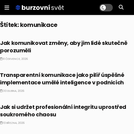
Štítek:
komunikace
BUSINESS
Jak komunikovat změny, aby jim lidé skutečně
porozuměli
8 ČERVENCE, 2026
BUSINESS
Transparentní komunikace jako pilíř úspěšné
implementace umělé inteligence v podnicích
30 DUBNA, 2026
BUSINESS
Jak si udržet profesionální integritu uprostřed
soukromého chaosu
10 BŘEZNA, 2026
AKCIE