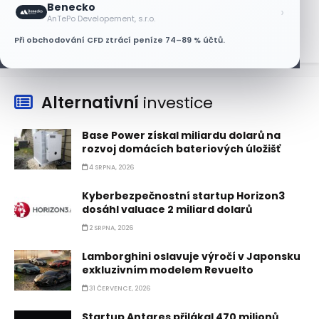
Benecko
›
7 SRPNA, 2026
AnTePo Developement, s.r.o.
Při obchodování CFD ztrácí peníze 74–89 % účtů.
Alternativní
investice
Base Power získal miliardu dolarů na
rozvoj domácích bateriových úložišť
4 SRPNA, 2026
Kyberbezpečnostní startup Horizon3
dosáhl valuace 2 miliard dolarů
2 SRPNA, 2026
Lamborghini oslavuje výročí v Japonsku
exkluzivním modelem Revuelto
31 ČERVENCE, 2026
Startup Antares přilákal 470 milionů