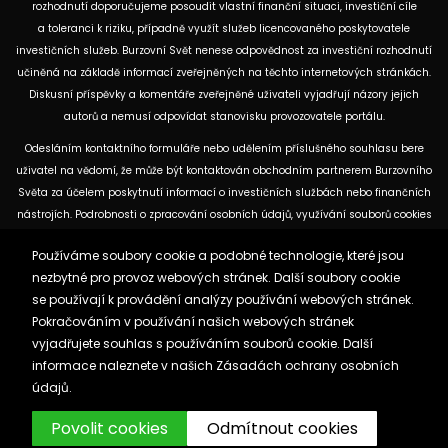
rozhodnutí doporučujeme posoudit vlastní finanční situaci, investiční cíle
a toleranci k riziku, případně využít služeb licencovaného poskytovatele
investičních služeb. Burzovní Svět nenese odpovědnost za investiční rozhodnutí
učiněná na základě informací zveřejněných na těchto internetových stránkách.
Diskusní příspěvky a komentáře zveřejněné uživateli vyjadřují názory jejich
autorů a nemusí odpovídat stanovisku provozovatele portálu.
Odesláním kontaktního formuláře nebo udělením příslušného souhlasu bere
uživatel na vědomí, že může být kontaktován obchodním partnerem Burzovního
Světa za účelem poskytnutí informací o investičních službách nebo finančních
nástrojích. Podrobnosti o zpracování osobních údajů, využívání souborů cookies
a obchodních partnerech jsou uvedeny v příslušných dokumentech
Používáme soubory cookie a podobné technologie, které jsou
dostupných na těchto internetových stránkách. U jednotlivých článků mohou
nezbytné pro provoz webových stránek. Další soubory cookie
být uvedeny informace o použitých zdrojích, datu původní analýzy nebo datu,
se používají k provádění analýzy používání webových stránek.
ke kterému se vztahují uvedené tržní údaje.
Pokračováním v používání našich webových stránek
vyjadřujete souhlas s používáním souborů cookie. Další
Zásady ochrany osobních údajů a cookies
informace naleznete v našich
Zásadách ochrany osobních
Reklama
Kontakt
údajů.
Burzovnisvet.cz © 2026
Povolit cookies
Odmítnout cookies