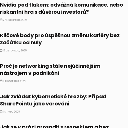
Nvidia pod tlakem: odvážná komunikace, nebo
riskantní hra s důvěrou investorů?
27 LISTOPADU, 2025
BUSINESS
Klíčové body pro úspěšnou změnu kariéry bez
začátku od nuly
17 LISTOPADU, 2025
BUSINESS
Proč je networking stále nejúčinnějším
nástrojem v podnikání
9 LISTOPADU, 2025
BUSINESS
Jak zvládat kybernetické hrozby: Případ
SharePointu jako varování
1 SRPNA, 2025
BUSINESS
Jak se v práci prosadit s respektem a bez