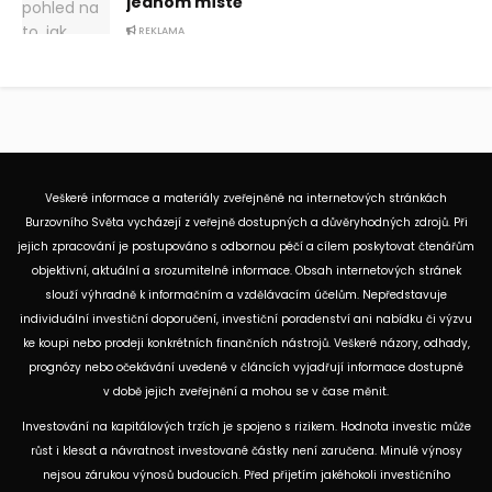
jednom místě
REKLAMA
Veškeré informace a materiály zveřejněné na internetových stránkách
Burzovního Světa vycházejí z veřejně dostupných a důvěryhodných zdrojů. Při
jejich zpracování je postupováno s odbornou péčí a cílem poskytovat čtenářům
objektivní, aktuální a srozumitelné informace. Obsah internetových stránek
slouží výhradně k informačním a vzdělávacím účelům. Nepředstavuje
individuální investiční doporučení, investiční poradenství ani nabídku či výzvu
ke koupi nebo prodeji konkrétních finančních nástrojů. Veškeré názory, odhady,
prognózy nebo očekávání uvedené v článcích vyjadřují informace dostupné
v době jejich zveřejnění a mohou se v čase měnit.
Investování na kapitálových trzích je spojeno s rizikem. Hodnota investic může
růst i klesat a návratnost investované částky není zaručena. Minulé výnosy
nejsou zárukou výnosů budoucích. Před přijetím jakéhokoli investičního