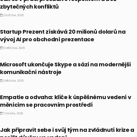
zbytečných konfliktů
2 KVĚTNA, 2025
ALTERNATIVNÍ INVESTICE
Startup Prezent získává 20 milionů dolarů na
vývoj AI pro obchodní prezentace
19 BŘEZNA, 2025
TRENDY
Microsoft ukončuje Skype a sází na modernější
komunikační nástroje
2 BŘEZNA, 2025
BUSINESS
Empatie a odvaha: klíče k úspěšnému vedení v
měnícím se pracovním prostředí
7 ÚNORA, 2025
BUSINESS
Jak připravit sebe i svůj tým na zvládnutí krize a