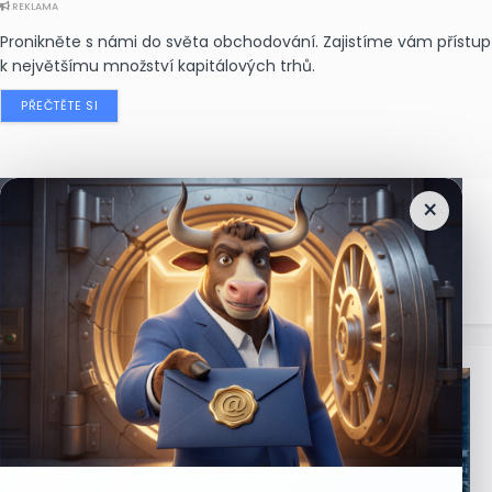
REKLAMA
Pronikněte s námi do světa obchodování. Zajistíme vám přístup
k největšímu množství kapitálových trhů.
PŘEČTĚTE SI
×
Nejčtenější
zprávy