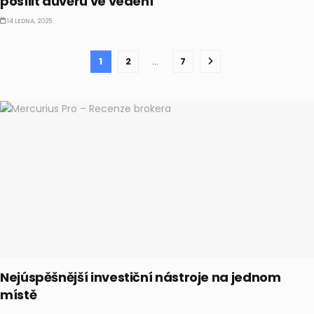
posílit důvěru ve vedení
14 LEDNA, 2025
1
2
…
7
Nejúspěšnější investiční nástroje na jednom
místě