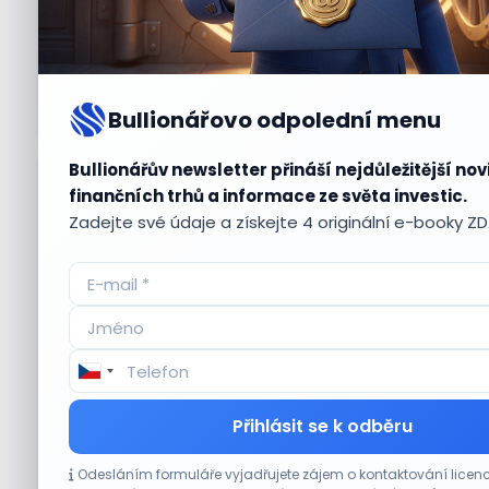
Bullionářovo odpolední menu
Bullionářův newsletter přináší nejdůležitější nov
Aktuální
příležitosti
finančních trhů a informace ze světa investic.
Zadejte své údaje a získejte 4 originální e-booky Z
CO HÝBE TRHEM
Přihlásit se k odběru
Etsy překonala odhady tržeb, objem prodejů
Odesláním formuláře vyjadřujete zájem o kontaktování lic