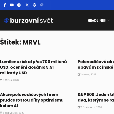
HEADLINES
Štítek:
MRVL
PRÁVĚ TEĎ
PRÁVĚ TEĎ
Lumilens získal přes 700 milionů
Polovodičové akci
USD, ocenění dosáhlo 5,51
obavám z čínské
miliardy USD
3 SRPNA, 2026
6 SRPNA, 2026
PRÁVĚ TEĎ
PRÁVĚ TEĎ
Akcie polovodičových firem
S&P 500: Jeden ti
prudce rostou díky optimismu
dva, kterým se r
kolem AI
21 ČERVENCE, 2026
21 ČERVENCE, 2026