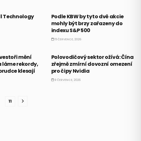
AKCIE
ll Technology
Podle KBW by tyto dvě akcie
mohly být brzy zařazeny do
indexu S&P 500
15 ČERVENCE, 2026
PRÁVĚ TEĎ
vestoři mění
Polovodičový sektor ožívá: Čína
ta láme rekordy,
zřejmě zmírní dovozní omezení
prudce klesají
pro čipy Nvidia
9 ČERVENCE, 2026
11