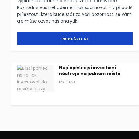
Vyplnění telefonního čísla je zcela dobrovolné.
Rozhodně vás nebudeme nijak spamovat – v případě
příležitosti, která bude stát za vaši pozornost, se vám
ale může ozvat náš analytik.
Nejúspěšnější investiční
nástroje na jednom místě
REKLAMA