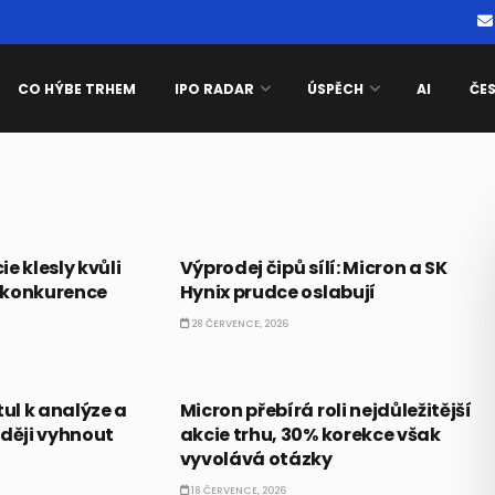
CO HÝBE TRHEM
IPO RADAR
ÚSPĚCH
AI
ČE
PRÁVĚ TEĎ
e klesly kvůli
Výprodej čipů sílí: Micron a SK
 konkurence
Hynix prudce oslabují
28 ČERVENCE, 2026
AKCIE
tul k analýze a
Micron přebírá roli nejdůležitější
aději vyhnout
akcie trhu, 30% korekce však
vyvolává otázky
18 ČERVENCE, 2026