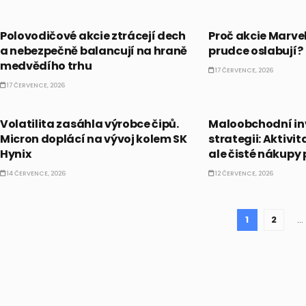
AKCIE
PRÁVĚ TEĎ
Polovodičové akcie ztrácejí dech
Proč akcie Marve
a nebezpečně balancují na hraně
prudce oslabují?
medvědího trhu
17 ČERVENCE, 2026
17 ČERVENCE, 2026
AKCIE
PRÁVĚ TEĎ
Volatilita zasáhla výrobce čipů.
Maloobchodní in
Micron doplácí na vývoj kolem SK
strategii: Aktivi
Hynix
ale čisté nákupy 
14 ČERVENCE, 2026
12 ČERVENCE, 2026
1
2
…