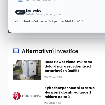
Autocentrum BARTH a.s.
Akcie Micron klesají, ale
Benecko
nejhoršímu výprodeji
AnTePo Developement, s.r.o.
paměťových čipů unikly
Při obchodování CFD ztrácí peníze 74–89 % účtů.
7 SRPNA, 2026
Alternativní
investice
Base Power získal miliardu
dolarů na rozvoj domácích
bateriových úložišť
4 SRPNA, 2026
Kyberbezpečnostní startup
Horizon3 dosáhl valuace 2
miliard dolarů
2 SRPNA, 2026