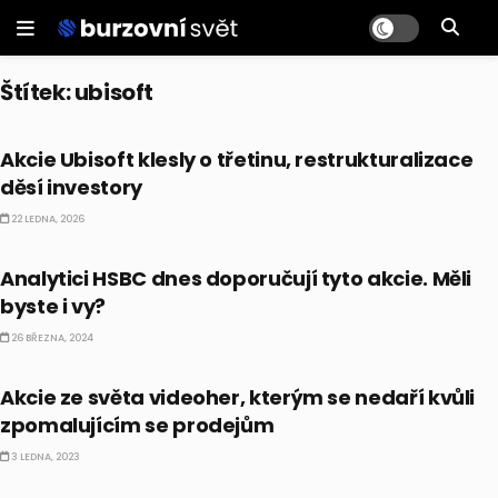
Štítek:
ubisoft
AKCIE
Akcie Ubisoft klesly o třetinu, restrukturalizace
děsí investory
22 LEDNA, 2026
AKCIE
Analytici HSBC dnes doporučují tyto akcie. Měli
byste i vy?
26 BŘEZNA, 2024
AKCIE
Akcie ze světa videoher, kterým se nedaří kvůli
zpomalujícím se prodejům
3 LEDNA, 2023