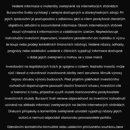
Veškeré informace a materiály zveřejněné na internetových stránkách
Burzovního Světa vycházejí z veřejně dostupných a důvěryhodných zdrojů. Při
jejich zpracování je postupováno s odbornou péčí a cílem poskytovat čtenářům
objektivní, aktuální a srozumitelné informace. Obsah internetových stránek
slouží výhradně k informačním a vzdělávacím účelům. Nepředstavuje
individuální investiční doporučení, investiční poradenství ani nabídku či výzvu
ke koupi nebo prodeji konkrétních finančních nástrojů. Veškeré názory, odhady,
prognózy nebo očekávání uvedené v článcích vyjadřují informace dostupné
v době jejich zveřejnění a mohou se v čase měnit.
Investování na kapitálových trzích je spojeno s rizikem. Hodnota investic může
růst i klesat a návratnost investované částky není zaručena. Minulé výnosy
nejsou zárukou výnosů budoucích. Před přijetím jakéhokoli investičního
rozhodnutí doporučujeme posoudit vlastní finanční situaci, investiční cíle
a toleranci k riziku, případně využít služeb licencovaného poskytovatele
investičních služeb. Burzovní Svět nenese odpovědnost za investiční rozhodnutí
učiněná na základě informací zveřejněných na těchto internetových stránkách.
Diskusní příspěvky a komentáře zveřejněné uživateli vyjadřují názory jejich
autorů a nemusí odpovídat stanovisku provozovatele portálu.
Odesláním kontaktního formuláře nebo udělením příslušného souhlasu bere