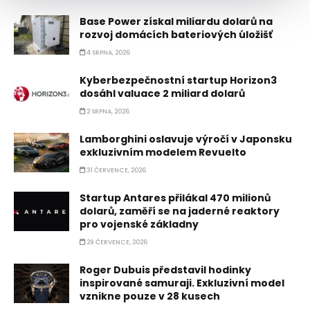
Base Power získal miliardu dolarů na
rozvoj domácích bateriových úložišť
4 SRPNA, 2026
Kyberbezpečnostní startup Horizon3
dosáhl valuace 2 miliard dolarů
2 SRPNA, 2026
Lamborghini oslavuje výročí v Japonsku
exkluzivním modelem Revuelto
31 ČERVENCE, 2026
Startup Antares přilákal 470 milionů
dolarů, zaměří se na jaderné reaktory
pro vojenské základny
29 ČERVENCE, 2026
Roger Dubuis představil hodinky
inspirované samuraji. Exkluzivní model
vznikne pouze v 28 kusech